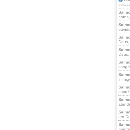
coraçã
Salmo
nome, 
Salmo
ouvido
Salmo
Deus, 
Salmo
Deus, 
Salmo
congr
Salmo
inimigo
Salmo
espalh
Salmo
atende
Salmo
em Deu
Salmo
madrug