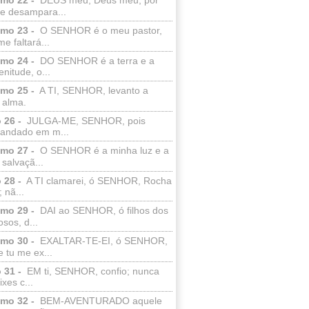
e desampara...
lmo 23 -
O SENHOR é o meu pastor,
e faltará...
lmo 24 -
DO SENHOR é a terra e a
enitude, o...
lmo 25 -
A TI, SENHOR, levanto a
 alma.
 26 -
JULGA-ME, SENHOR, pois
 andado em m...
lmo 27 -
O SENHOR é a minha luz e a
salvaçã...
 28 -
A TI clamarei, ó SENHOR, Rocha
 nã...
lmo 29 -
DAI ao SENHOR, ó filhos dos
sos, d...
lmo 30 -
EXALTAR-TE-EI, ó SENHOR,
 tu me ex...
 31 -
EM ti, SENHOR, confio; nunca
xes c...
lmo 32 -
BEM-AVENTURADO aquele