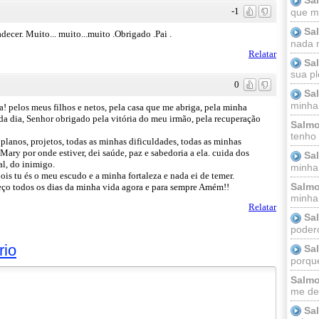
-1
que m
Sa
decer. Muito... muito...muito .Obrigado .Pai .
nada m
Relatar
Sa
sua pl
0
Sa
minha
 pelos meus filhos e netos, pela casa que me abriga, pela minha
ada dia, Senhor obrigado pela vitória do meu irmão, pela recuperação
Salmo
tenho
lanos, projetos, todas as minhas dificuldades, todas as minhas
Mary por onde estiver, dei saúde, paz e sabedoria a ela. cuida dos
Sa
al, do inimigo.
minha 
is tu és o meu escudo e a minha fortaleza e nada ei de temer.
Salmo
eço todos os dias da minha vida agora e para sempre Amém!!
minha;
Relatar
Sa
podero
rio
Sa
porque
Salmo
me dei
Sa