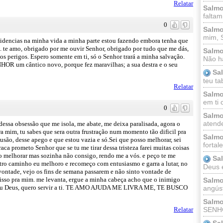
Relatar
Salmo
faltam
0
Salmo
mim, 
videncias na minha vida a minha parte estou fazendo embora tenha que
m. te amo, obrigado por me ouvir Senhor, obrigado por tudo que me dás,
Salmo
dos perigos. Espero somente em ti, só o Senhor trará a minha salvação.
Não há
OR um cântico novo, porque fez maravilhas; a sua destra e o seu
Sa
teu ta
Relatar
Salmo
em ti 
0
Salmo
atende
dessa obsessão que me isola, me abate, me deixa paralisada, agora o
a mim, tu sabes que sera outra frustração num momento tão dificil pra
Salmo
são, desse apego e que estou vazia e só.Sei que posso melhorar, sei
fortal
ca prometo Senhor que se tu me tirar dessa tristeza farei muitas coisas
o melhorar mas sozinha não consigo, rendo me a vós. e peço te me
Sa
ro caminho eu melhoro e recomeço com entusiasmo e garra a lutar, no
Deus e 
ontade, vejo os fins de semana passarem e não sinto vontade de
s isso pra mim. me levanta, ergue a minha cabeça acho que o inimigo
Salmo
meu Deus, quero servir a ti. TE AMO AJUDA ME LIVRA ME, TE BUSCO
angúst
Salmo
SENHO
Relatar
Sa