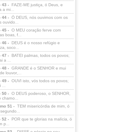
 43 -
FAZE-ME justiça, ó Deus, e
a a mi...
 44 -
Ó DEUS, nós ouvimos com os
 ouvido...
 45 -
O MEU coração ferve com
as boas, f...
 46 -
DEUS é o nosso refúgio e
eza, soco...
 47 -
BATEI palmas, todos os povos;
i a ...
 48 -
GRANDE é o SENHOR e mui
de louvor,...
 49 -
OUVI isto, vós todos os povos;
 ...
 50 -
O DEUS poderoso, o SENHOR,
e chamo...
lmo 51 -
TEM misericórdia de mim, ó
 segundo...
 52 -
POR que te glorias na malícia, ó
 p...
lmo 53 -
DISSE o néscio no seu