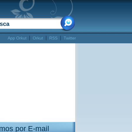
App Orkut
Orkut
RSS
Twitter
mos por E-mail