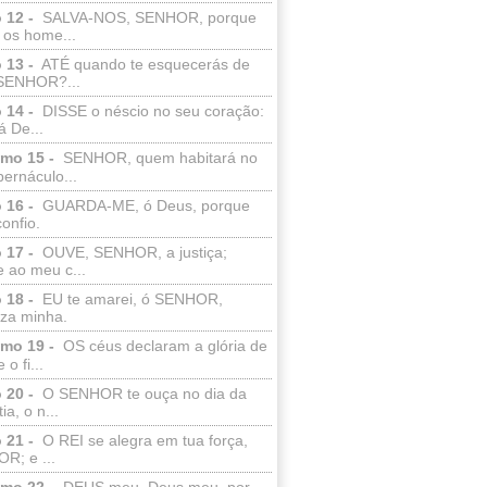
 12 -
SALVA-NOS, SENHOR, porque
 os home...
 13 -
ATÉ quando te esquecerás de
SENHOR?...
 14 -
DISSE o néscio no seu coração:
 De...
lmo 15 -
SENHOR, quem habitará no
bernáculo...
 16 -
GUARDA-ME, ó Deus, porque
confio.
 17 -
OUVE, SENHOR, a justiça;
 ao meu c...
 18 -
EU te amarei, ó SENHOR,
eza minha.
lmo 19 -
OS céus declaram a glória de
o fi...
 20 -
O SENHOR te ouça no dia da
ia, o n...
 21 -
O REI se alegra em tua força,
R; e ...
lmo 22 -
DEUS meu, Deus meu, por