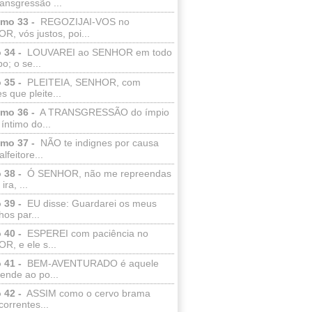
ransgressão ...
lmo 33 -
REGOZIJAI-VOS no
, vós justos, poi...
 34 -
LOUVAREI ao SENHOR em todo
o; o se...
 35 -
PLEITEIA, SENHOR, com
s que pleite...
lmo 36 -
A TRANSGRESSÃO do ímpio
 íntimo do...
lmo 37 -
NÃO te indignes por causa
lfeitore...
 38 -
Ó SENHOR, não me repreendas
ira, ...
 39 -
EU disse: Guardarei os meus
os par...
 40 -
ESPEREI com paciência no
R, e ele s...
 41 -
BEM-AVENTURADO é aquele
ende ao po...
 42 -
ASSIM como o cervo brama
correntes...