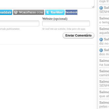
cuja t
Sa
SENHOR
facebook
Salmo
Website (opcional)
o temp
Salmo
trado publicamente.
Se você tem um website, linke para ele aqui.
aquele
Enviar Comentário
Sa
diz no
Sa
dos ma
Salmo
na tua 
Salmo
caminh
Salmo
SENHO
Salmo
que at
Salmo
pelas 