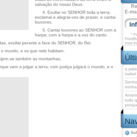
salvação do nosso Deus.
Re
E-mai
4. Exultai no SENHOR toda a terra;
exclamai e alegrai-vos de prazer, e cantai
louvores.
5. Cantai louvores ao SENHOR com a
harpa; com a harpa e a voz do canto.
* P
FeedBu
as, exultai perante a face do SENHOR, do Rei.
esse tr
; o mundo, e os que nele habitam.
Últ
ozijem-se também as montanhas,
ue vem a julgar a terra; com justiça julgará o mundo, e o
q pala
isabel
Senho
minha
Amém 
tudo q
porque
Nav
Sa