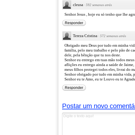
cleusa
·
592 semanas atrás
Senhor Jesus , hoje eu só tenho que lhe agra
Responder
Tereza Cristina
·
572 semanas atrás
Obrigado meu Deus por tudo em minha vida!
família, pelo meu trabalho e pelo pão de c
dele, pela bênção que tu nos deste.
Senhor eu entrego em tuas mão todos meus p
aflições eu entrego ainda a saúde de Jaime, 
meus filhos protegei todos eles, livrai do m
Senhor obrigado por tudo em minha vida, po
Senhor eu te Amo, eu te Louvo eu te Agrad
Responder
Postar um novo comentá