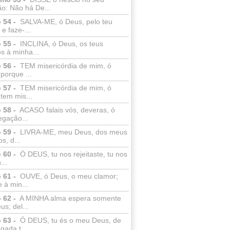
o: Não há De...
 54 -
SALVA-ME, ó Deus, pelo teu
e faze-...
 55 -
INCLINA, ó Deus, os teus
s à minha...
 56 -
TEM misericórdia de mim, ó
porque ...
 57 -
TEM misericórdia de mim, ó
tem mis...
 58 -
ACASO falais vós, deveras, ó
egação...
 59 -
LIVRA-ME, meu Deus, dos meus
s, d...
 60 -
Ó DEUS, tu nos rejeitaste, tu nos
...
 61 -
OUVE, ó Deus, o meu clamor;
 à min...
 62 -
A MINHA alma espera somente
s; del...
 63 -
Ó DEUS, tu és o meu Deus, de
ada t...