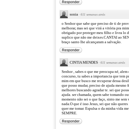
Responder
sonia
·
611 semanas atrás
o Senhor que sabe que preciso de ti de pro
melhorar, mas sei que virá a vitória pra mi
obrigado por proteger meu filho e livra lo 
suplico que não me deixes.CANTAI ao SENH
braço santo lhe alcançaram a salvação.
Responder
CINTIA MENDES
·
611 semanas atrás
Senhor , sabes o que me preocupa né, alem 
concurso, tu sabes a importancia que tem pr
mim em que busco me recuperar dessa desilu
que posso mudar, preciso de ajuda mesmo fra
melhores buscando agradar te. sei que poss
ajuda. ser chamada, quem sabe tomando out
momento não sei o que faço, sinto me sem v
nada.O que é isso Jesus, sei que não quere
quer me tomar. Espulsa o da minha vida 
SEMPRE.
Responder