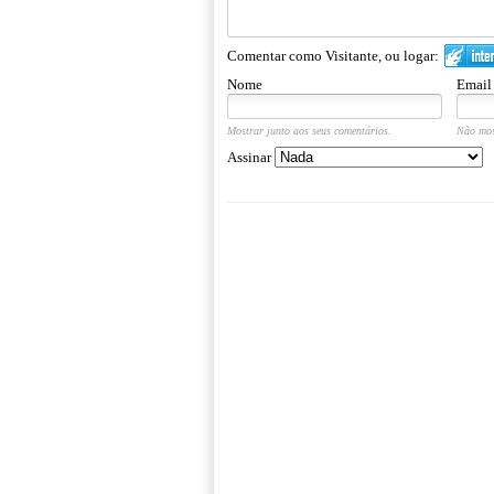
Comentar como Visitante, ou logar:
Nome
Email
Mostrar junto aos seus comentários.
Não mos
Assinar