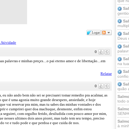
que n
Sa
gentio
Sa
multip
Logar
Sa
Deus 
 Atividade
Sa
palav
0
Sa
as palavras e minhas preçes....o pai eterno amor e de libertação....em
na tua 
Sa
Relatar
confio
Sa
0
quão a
eu não ando bem não sei se precisarei tomar remedio pra acalmar, as
Salmo
to que é uma agonia muito grande desespero, ansiedade, e hoje
todo o
ue vai reservar pra mim, mas tu sabes das minhas vontades e dos
Salmo
prir e cumprirei quer doa machuque, desmonte, enfim estou
SENHO
ça seguirei, com orgulho ferido, desiludida com pouco amor por mim,
ue nesses ultimos dois anos piorei, mas tudo tem seu tempo, preciso
Salmo
udo ve e tudo pode e que perdoa e que cuida de nos.
à minh