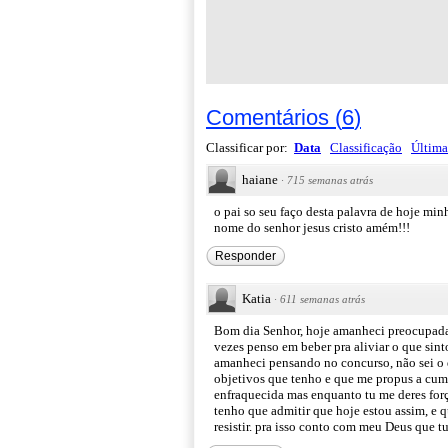
Comentários
(
6
)
Classificar por:
Data
Classificação
Última
haiane
·
715 semanas atrás
o pai so seu faço desta palavra de hoje minh
nome do senhor jesus cristo amém!!!
Responder
Katia
·
611 semanas atrás
Bom dia Senhor, hoje amanheci preocupada, 
vezes penso em beber pra aliviar o que sin
amanheci pensando no concurso, não sei o q
objetivos que tenho e que me propus a cum
enfraquecida mas enquanto tu me deres for
tenho que admitir que hoje estou assim, e q
resistir. pra isso conto com meu Deus que t