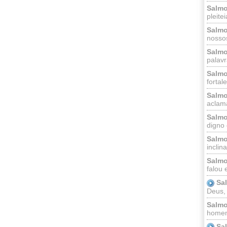
Salmo
pleitei
Salmo
nossos
Salmo
palavr
Salmo
fortal
Salmo
aclama
Salmo
digno 
Salmo
inclinai
Salmo
falou 
Sa
Deus,
Salmo
homem
Sa