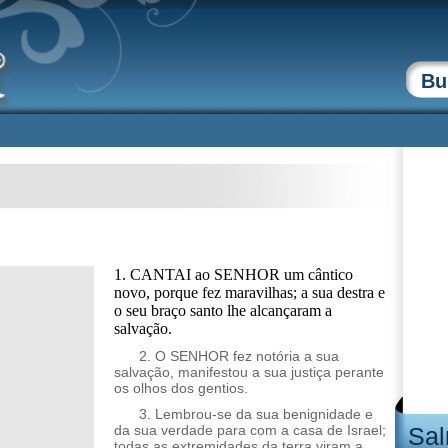
1. CANTAI ao SENHOR um cântico
novo, porque fez maravilhas; a sua destra e
o seu braço santo lhe alcançaram a
salvação.
2. O SENHOR fez notória a sua
salvação, manifestou a sua justiça perante
os olhos dos gentios.
3. Lembrou-se da sua benignidade e
da sua verdade para com a casa de Israel;
Sal
todas as extremidades da terra viram a