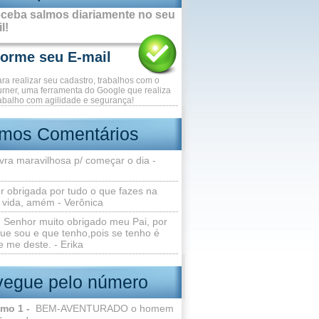
ceba salmos diariamente no seu
l!
ara realizar seu cadastro, trabalhos com o
rner, uma ferramenta do Google que realiza
abalho com agilidade e segurança!
imos Comentários
vra maravilhosa p/ começar o dia -
r obrigada por tudo o que fazes na
 vida, amém - Verônica
Senhor muito obrigado meu Pai, por
ue sou e que tenho,pois se tenho é
 me deste. - Erika
egue pelo número
lmo 1 -
BEM-AVENTURADO o homem