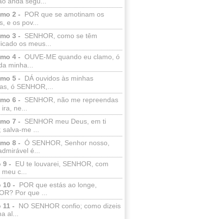
ão anda segu...
lmo 2 -
POR que se amotinam os
s, e os pov...
lmo 3 -
SENHOR, como se têm
licado os meus...
lmo 4 -
OUVE-ME quando eu clamo, ó
da minha...
lmo 5 -
DÁ ouvidos às minhas
ras, ó SENHOR,...
lmo 6 -
SENHOR, não me repreendas
ira, ne...
lmo 7 -
SENHOR meu Deus, em ti
; salva-me ...
lmo 8 -
Ó SENHOR, Senhor nosso,
dmirável é...
 9 -
EU te louvarei, SENHOR, com
 meu c...
 10 -
POR que estás ao longe,
R? Por que ...
 11 -
NO SENHOR confio; como dizeis
a al...