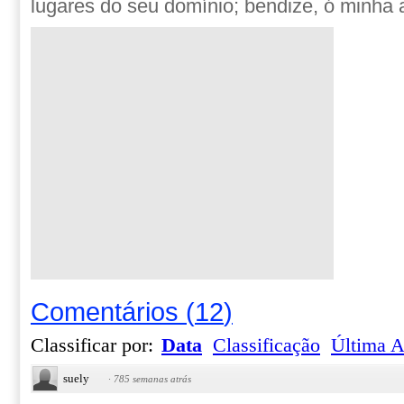
lugares do seu domínio; bendize, ó minh
Comentários
(
12
)
Classificar por:
Data
Classificação
Última A
suely
·
785 semanas atrás