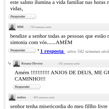
este salmo ilumina a vida familiar nas horas m
vidas,
Responder
NINI
·
754 semanas atrás
bendize a senhor todas as pessoas que estã
sintonia com vós......AMÉM
1 resposta
Responder
·
ativo 542 semanas atrá
Rosana Oliveira
·
542 semanas atrás
Amém !!!!!!!!!!! ANJOS DE DEUS, ME
CAMINHO!!!
Responder
andrea
·
693 semanas atrás
senhor tenha misericordia do meu fillho livre 