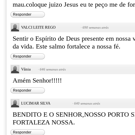
mau.coloque juizo Jesus eu te peço me de f
Responder
VALCI LEITE REGO
·
690 semanas atrás
Sentir o Espírito de Deus presente em nossa v
da vida. Este salmo fortalece a nossa fé.
Responder
Vânia
·
646 semanas atrás
Amém Senhor!!!!!
Responder
LUCIMAR SILVA
·
640 semanas atrás
BENDITO E O SENHOR,NOSSO PORTO 
FORTALEZA NOSSA.
Responder