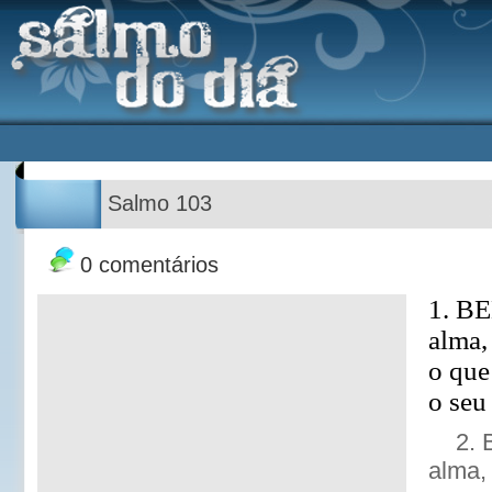
Salmo 103
0 comentários
1. B
alma,
o que
o seu
2. 
alma,