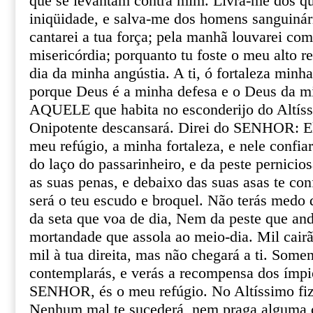
que se levantam contra mim. Livra-me dos qu
iniqüidade, e salva-me dos homens sanguinár
cantarei a tua força; pela manhã louvarei com
misericórdia; porquanto tu foste o meu alto r
dia da minha angústia. A ti, ó fortaleza minha
porque Deus é a minha defesa e o Deus da mi
AQUELE que habita no esconderijo do Altís
Onipotente descansará. Direi do SENHOR: E
meu refúgio, a minha fortaleza, e nele confiare
do laço do passarinheiro, e da peste pernicios
as suas penas, e debaixo das suas asas te con
será o teu escudo e broquel. Não terás medo 
da seta que voa de dia, Nem da peste que an
mortandade que assola ao meio-dia. Mil cairã
mil à tua direita, mas não chegará a ti. Some
contemplarás, e verás a recompensa dos ímpio
SENHOR, és o meu refúgio. No Altíssimo fize
Nenhum mal te sucederá, nem praga alguma c