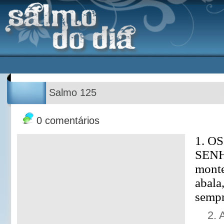
Salmo 125
0 comentários
1. OS
SENH
monte
abala
sempr
2. 