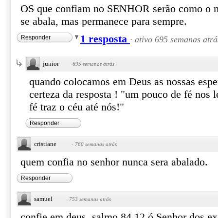
OS que confiam no SENHOR serão como o mo
se abala, mas permanece para sempre.
1 resposta
Responder
·
ativo 695 semanas atrá
junior
·
695 semanas atrás
quando colocamos em Deus as nossas espera
certeza da resposta ! "um pouco de fé nos 
fé traz o céu até nós!"
Responder
cristiane
·
760 semanas atrás
quem confia no senhor nunca sera abalado.
Responder
samuel
·
753 semanas atrás
confie em deus ,salmo 84.12 ó Senhor dos ex