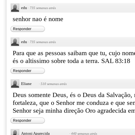
edu
·
735 semanas atrás
senhor nao é nome
Responder
edu
·
735 semanas atrás
Para que as pessoas saibam que tu, cujo no
és o altissimo sobre toda a terra. SAL 83:18
Responder
Eliane
·
510 semanas atrás
Deus somente Deus, és o Deus da Salvação, 
fortaleza, que o Senhor me conduza e que se
Senhor seja minha direção Oro agradecida 
Responder
Antoni Aparecida
·
440 semanas atrás