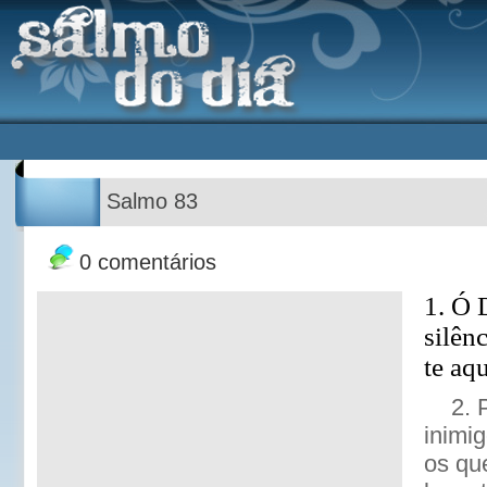
Salmo 83
0 comentários
1. Ó 
silên
te aq
2. 
inimi
os qu