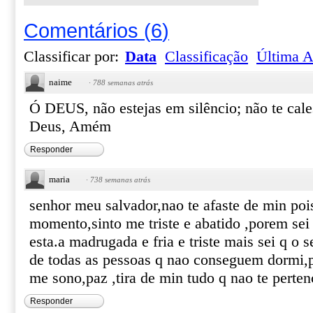
Comentários
(
6
)
Classificar por:
Data
Classificação
Última A
naime
·
788 semanas atrás
Ó DEUS, não estejas em silêncio; não te cale
Deus, Amém
Responder
maria
·
738 semanas atrás
senhor meu salvador,nao te afaste de min pois
momento,sinto me triste e abatido ,porem se
esta.a madrugada e fria e triste mais sei q o 
de todas as pessoas q nao conseguem dormi,
me sono,paz ,tira de min tudo q nao te perte
Responder