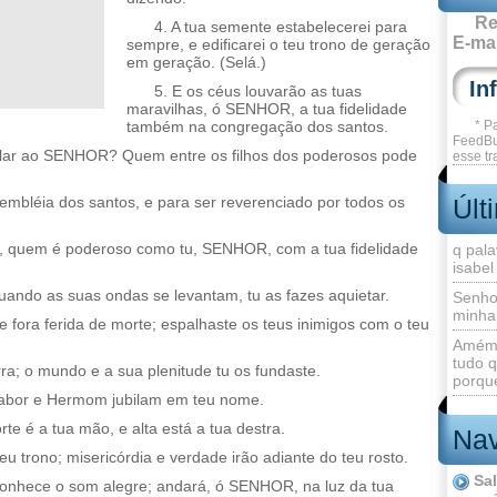
Re
4. A tua semente estabelecerei para
E-mai
sempre, e edificarei o teu trono de geração
em geração. (Selá.)
5. E os céus louvarão as tuas
maravilhas, ó SENHOR, a tua fidelidade
também na congregação dos santos.
* P
FeedBu
alar ao SENHOR? Quem entre os filhos dos poderosos pode
esse tr
embléia dos santos, e para ser reverenciado por todos os
Últ
 quem é poderoso como tu, SENHOR, com a tua fidelidade
q pala
isabel
uando as suas ondas se levantam, tu as fazes aquietar.
Senho
minha
fora ferida de morte; espalhaste os teus inimigos com o teu
Amém 
tudo q
rra; o mundo e a sua plenitude tu os fundaste.
porque
; Tabor e Hermom jubilam em teu nome.
te é a tua mão, e alta está a tua destra.
Nav
teu trono; misericórdia e verdade irão adiante do teu rosto.
Sa
onhece o som alegre; andará, ó SENHOR, na luz da tua