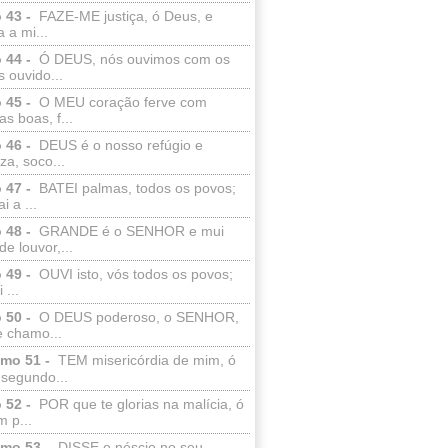
 43 -
FAZE-ME justiça, ó Deus, e
a a mi...
 44 -
Ó DEUS, nós ouvimos com os
 ouvido...
 45 -
O MEU coração ferve com
as boas, f...
 46 -
DEUS é o nosso refúgio e
eza, soco...
 47 -
BATEI palmas, todos os povos;
i a ...
 48 -
GRANDE é o SENHOR e mui
de louvor,...
 49 -
OUVI isto, vós todos os povos;
 ...
 50 -
O DEUS poderoso, o SENHOR,
e chamo...
lmo 51 -
TEM misericórdia de mim, ó
 segundo...
 52 -
POR que te glorias na malícia, ó
 p...
lmo 53 -
DISSE o néscio no seu