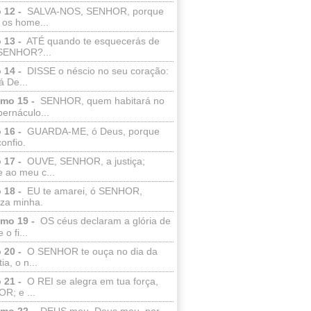
 12 -
SALVA-NOS, SENHOR, porque
 os home...
 13 -
ATÉ quando te esquecerás de
SENHOR?...
 14 -
DISSE o néscio no seu coração:
 De...
lmo 15 -
SENHOR, quem habitará no
bernáculo...
 16 -
GUARDA-ME, ó Deus, porque
confio.
 17 -
OUVE, SENHOR, a justiça;
 ao meu c...
 18 -
EU te amarei, ó SENHOR,
eza minha.
lmo 19 -
OS céus declaram a glória de
o fi...
 20 -
O SENHOR te ouça no dia da
ia, o n...
 21 -
O REI se alegra em tua força,
R; e ...
lmo 22 -
DEUS meu, Deus meu, por