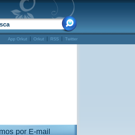
App Orkut
Orkut
RSS
Twitter
mos por E-mail