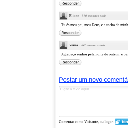
Responder
Eliane
·
510 semanas atrás
Tu és meu pai, meu Deus, e a rocha da mi
Responder
Vania
·
262 semanas atrás
Agradeço senhor pela noite de ontem , e pe
Responder
Postar um novo comentá
Comentar como Visitante, ou logar: