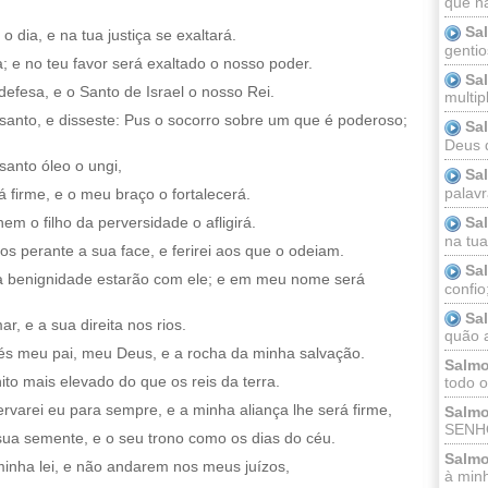
que n
Sa
 dia, e na tua justiça se exaltará.
gentio
ça; e no teu favor será exaltado o nosso poder.
Sa
fesa, e o Santo de Israel o nosso Rei.
multip
 santo, e disseste: Pus o socorro sobre um que é poderoso;
Sa
Deus 
santo óleo o ungi,
Sa
palav
 firme, e o meu braço o fortalecerá.
Sa
em o filho da perversidade o afligirá.
na tua 
os perante a sua face, e ferirei aos que o odeiam.
Sa
ha benignidade estarão com ele; e em meu nome será
confio
Sa
, e a sua direita nos rios.
quão a
és meu pai, meu Deus, e a rocha da minha salvação.
Salmo
to mais elevado do que os reis da terra.
todo o
rvarei eu para sempre, e a minha aliança lhe será firme,
Salmo
SENHO
sua semente, e o seu trono como os dias do céu.
Salmo
minha lei, e não andarem nos meus juízos,
à minh