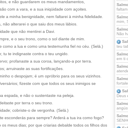
eitos, e não guardarem os meus mandamentos,
Salmo
ssão com a vara, e a sua iniqüidade com açoites.
faltam
ele a minha benignidade, nem faltarei à minha fidelidade.
Salmo
mim, 
, não alterarei o que saiu dos meus lábios.
Salmo
idade que não mentirei a Davi.
Não há
mpre, e o seu trono, como o sol diante de mim.
Sa
e como a lua e como uma testemunha fiel no céu. (Selá.)
teu ta
; tu te indignaste contra o teu ungido.
Salmo
em ti 
ervo; profanaste a sua coroa, lançando-a por terra.
Salmo
; arruinaste as suas fortificações.
atende
inho o despojam; é um opróbrio para os seus vizinhos.
Salmo
fortal
dversários; fizeste com que todos os seus inimigos se
Sa
a espada, e não o sustentaste na peleja.
Deus e 
deitaste por terra o seu trono.
Salmo
angúst
idade; cobriste-o de vergonha. (Selá.)
Salmo
e esconderás para sempre? Arderá a tua ira como fogo?
SENHO
os meus dias; por que criarias debalde todos os filhos dos
Sa