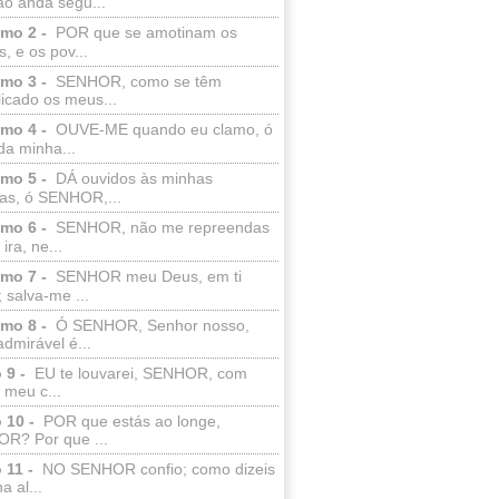
ão anda segu...
lmo 2 -
POR que se amotinam os
s, e os pov...
lmo 3 -
SENHOR, como se têm
licado os meus...
lmo 4 -
OUVE-ME quando eu clamo, ó
da minha...
lmo 5 -
DÁ ouvidos às minhas
ras, ó SENHOR,...
lmo 6 -
SENHOR, não me repreendas
ira, ne...
lmo 7 -
SENHOR meu Deus, em ti
; salva-me ...
lmo 8 -
Ó SENHOR, Senhor nosso,
dmirável é...
 9 -
EU te louvarei, SENHOR, com
 meu c...
 10 -
POR que estás ao longe,
R? Por que ...
 11 -
NO SENHOR confio; como dizeis
a al...