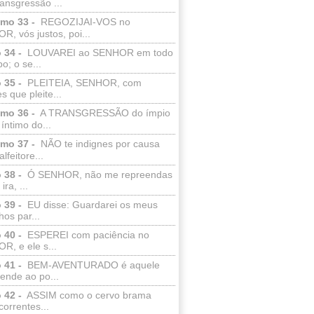
ransgressão ...
lmo 33 -
REGOZIJAI-VOS no
, vós justos, poi...
 34 -
LOUVAREI ao SENHOR em todo
o; o se...
 35 -
PLEITEIA, SENHOR, com
s que pleite...
lmo 36 -
A TRANSGRESSÃO do ímpio
 íntimo do...
lmo 37 -
NÃO te indignes por causa
lfeitore...
 38 -
Ó SENHOR, não me repreendas
ira, ...
 39 -
EU disse: Guardarei os meus
os par...
 40 -
ESPEREI com paciência no
R, e ele s...
 41 -
BEM-AVENTURADO é aquele
ende ao po...
 42 -
ASSIM como o cervo brama
correntes...