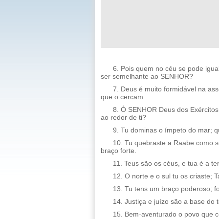
6. Pois quem no céu se pode igu
ser semelhante ao SENHOR?
7. Deus é muito formidável na ass
que o cercam.
8. Ó SENHOR Deus dos Exércitos,
ao redor de ti?
9. Tu dominas o ímpeto do mar; q
10. Tu quebraste a Raabe como se 
braço forte.
11. Teus são os céus, e tua é a te
12. O norte e o sul tu os criaste
13. Tu tens um braço poderoso; for
14. Justiça e juízo são a base do 
15. Bem-aventurado o povo que c