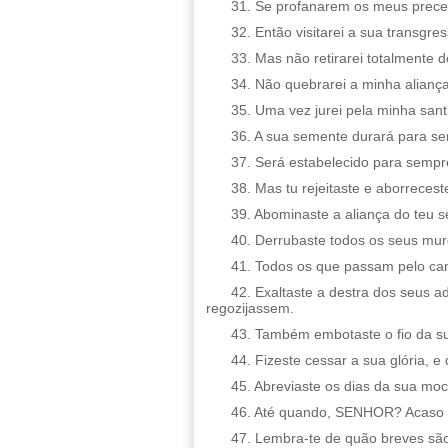
31. Se profanarem os meus prec
32. Então visitarei a sua transgre
33. Mas não retirarei totalmente d
34. Não quebrarei a minha aliança
35. Uma vez jurei pela minha sant
36. A sua semente durará para se
37. Será estabelecido para sempr
38. Mas tu rejeitaste e aborreceste
39. Abominaste a aliança do teu s
40. Derrubaste todos os seus muros
41. Todos os que passam pelo cam
42. Exaltaste a destra dos seus a
regozijassem.
43. Também embotaste o fio da su
44. Fizeste cessar a sua glória, e 
45. Abreviaste os dias da sua moc
46. Até quando, SENHOR? Acaso t
47. Lembra-te de quão breves são 