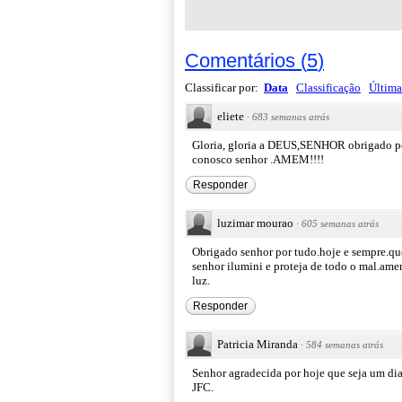
Comentários
(
5
)
Classificar por:
Data
Classificação
Última
eliete
·
683 semanas atrás
Gloria, gloria a DEUS,SENHOR obrigado por 
conosco senhor .AMEM!!!!
Responder
luzimar mourao
·
605 semanas atrás
Obrigado senhor por tudo.hoje e sempre.que
senhor ilumini e proteja de todo o mal.am
luz.
Responder
Patricia Miranda
·
584 semanas atrás
Senhor agradecida por hoje que seja um di
JFC.