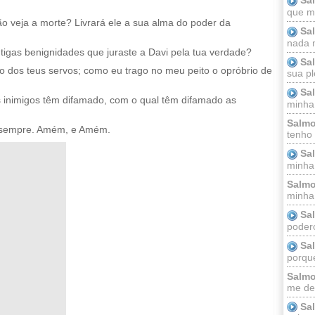
que m
o veja a morte? Livrará ele a sua alma do poder da
Sa
nada m
tigas benignidades que juraste a Davi pela tua verdade?
Sa
o dos teus servos; como eu trago no meu peito o opróbrio de
sua pl
Sa
 inimigos têm difamado, com o qual têm difamado as
minha
Salmo
 sempre. Amém, e Amém.
tenho
Sa
minha 
Salmo
minha;
Sa
podero
Sa
porque
Salmo
me dei
Sa