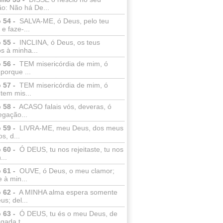
o: Não há De...
 54 -
SALVA-ME, ó Deus, pelo teu
e faze-...
 55 -
INCLINA, ó Deus, os teus
s à minha...
 56 -
TEM misericórdia de mim, ó
porque ...
 57 -
TEM misericórdia de mim, ó
tem mis...
 58 -
ACASO falais vós, deveras, ó
egação...
 59 -
LIVRA-ME, meu Deus, dos meus
s, d...
 60 -
Ó DEUS, tu nos rejeitaste, tu nos
...
 61 -
OUVE, ó Deus, o meu clamor;
 à min...
 62 -
A MINHA alma espera somente
s; del...
 63 -
Ó DEUS, tu és o meu Deus, de
ada t...