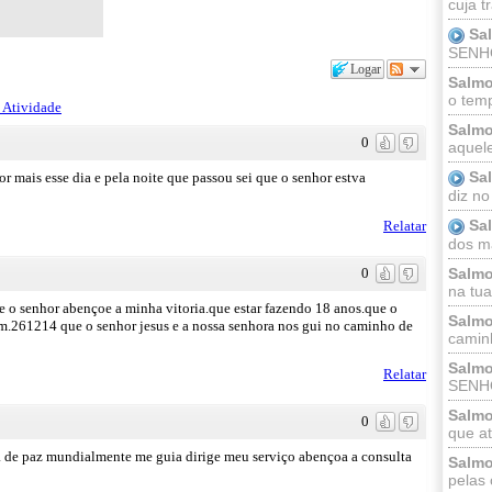
cuja t
Sa
SENHOR
Logar
Salmo
o temp
 Atividade
Salmo
0
aquele
Sa
mais esse dia e pela noite que passou sei que o senhor estva
diz no
Sa
Relatar
dos ma
Salmo
0
na tua 
 o senhor abençoe a minha vitoria.que estar fazendo 18 anos.que o
Salmo
em.261214 que o senhor jesus e a nossa senhora nos gui no caminho de
caminh
Salmo
Relatar
SENHO
Salmo
0
que at
a de paz mundialmente me guia dirige meu serviço abençoa a consulta
Salmo
pelas 