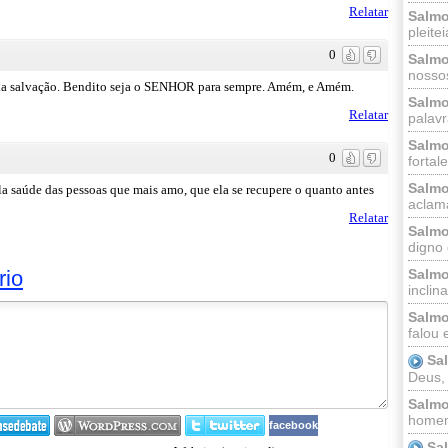
Relatar
Salmo
pleitei
0
Salmo
nossos
nha salvação. Bendito seja o SENHOR para sempre. Amém, e Amém.
Salmo
Relatar
palavr
Salmo
0
fortal
Salmo
la saúde das pessoas que mais amo, que ela se recupere o quanto antes
aclama
Relatar
Salmo
digno 
rio
Salmo
inclinai
Salmo
falou 
Sa
Deus,
Salmo
homem
facebook
Sa