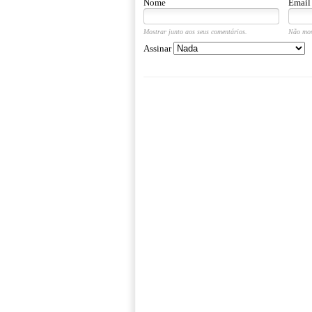
Nome
Email
Mostrar junto aos seus comentários.
Não mos
Assinar