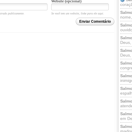
Website (opcional)
coraçã
Salmo
trado publicamente.
Se você tem um website, linke para ele aqui.
nome, 
Enviar Comentário
Salmo
ouvido
Salmo
Deus, 
Salmo
Deus, 
Salmo
congr
Salmo
inimigo
Salmo
espalh
Salmo
atende
Salmo
em Deu
Salmo
madrug