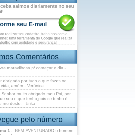
ceba salmos diariamente no seu
l!
ara realizar seu cadastro, trabalhos com o
rner, uma ferramenta do Google que realiza
abalho com agilidade e segurança!
imos Comentários
vra maravilhosa p/ começar o dia -
r obrigada por tudo o que fazes na
 vida, amém - Verônica
Senhor muito obrigado meu Pai, por
ue sou e que tenho,pois se tenho é
 me deste. - Erika
egue pelo número
lmo 1 -
BEM-AVENTURADO o homem