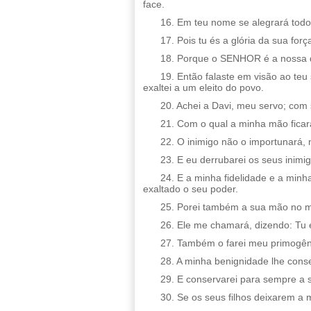
face.
16. Em teu nome se alegrará todo o
17. Pois tu és a glória da sua for
18. Porque o SENHOR é a nossa de
19. Então falaste em visão ao teu
exaltei a um eleito do povo.
20. Achei a Davi, meu servo; com 
21. Com o qual a minha mão ficará
22. O inimigo não o importunará, n
23. E eu derrubarei os seus inimig
24. E a minha fidelidade e a min
exaltado o seu poder.
25. Porei também a sua mão no mar
26. Ele me chamará, dizendo: Tu 
27. Também o farei meu primogêni
28. A minha benignidade lhe conse
29. E conservarei para sempre a 
30. Se os seus filhos deixarem a 