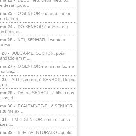
e desampara...
lmo 23 -
O SENHOR é o meu pastor,
e faltará...
lmo 24 -
DO SENHOR é a terra e a
enitude, o...
lmo 25 -
A TI, SENHOR, levanto a
 alma.
 26 -
JULGA-ME, SENHOR, pois
 andado em m...
lmo 27 -
O SENHOR é a minha luz e a
salvaçã...
 28 -
A TI clamarei, ó SENHOR, Rocha
 nã...
lmo 29 -
DAI ao SENHOR, ó filhos dos
sos, d...
lmo 30 -
EXALTAR-TE-EI, ó SENHOR,
 tu me ex...
 31 -
EM ti, SENHOR, confio; nunca
xes c...
lmo 32 -
BEM-AVENTURADO aquele