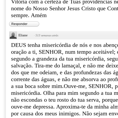
Vitória com a certeza de Tuas providências n
nome do Nosso Senhor Jesus Cristo que Conti
sempre. Amém
Responder
Eliane
·
513 semanas atrás
DEUS tenha misericórdia de nós e nos abenço
oração a ti, SENHOR, num tempo aceitável;
segundo a grandeza da tua misericórdia, segu
salvação. Tira-me do lamaçal, e não me deixes
dos que me odeiam, e das profundezas das á
corrente das águas, e não me absorva ao pro
a sua boca sobre mim.Ouve-me, SENHOR, poi
misericórdia. Olha para mim segundo a tua m
não escondas o teu rosto do tua serva, porque
ouve-me depressa. Aproxima-te da minha alma
por causa dos meus inimigos. Não sejam en