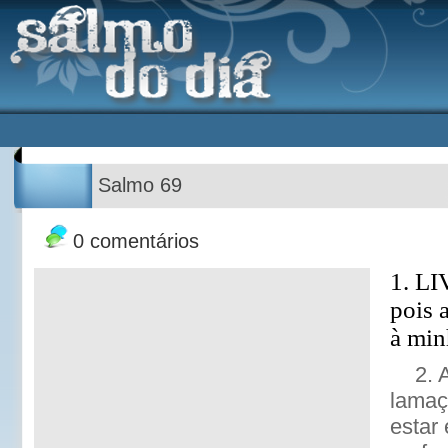
Salmo 69
0 comentários
1. L
pois 
à min
2. 
lamaç
estar 