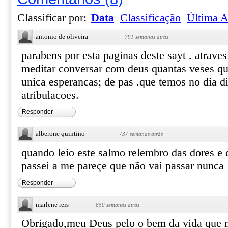
Classificar por:
Data
Classificação
Última A
antonio de oliveira
·
791 semanas atrás
parabens por esta paginas deste sayt . atrave
meditar conversar com deus quantas veses qui
unica esperancas; de pas .que temos no dia di
atribulacoes.
Responder
alberone quintino
·
737 semanas atrás
quando leio este salmo relembro das dores e 
passei a me pareçe que não vai passar nunca
Responder
marlene reis
·
650 semanas atrás
Obrigado,meu Deus pelo o bem da vida que n