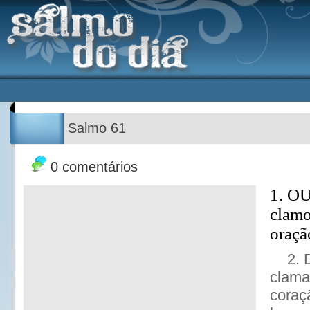
Salmo 61
0 comentários
1. OU
clamo
oraçã
2. 
clama
coraç