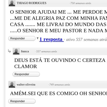
THIAGO RODRIGUES
·
750 semanas atrás
O SENHOR AJUDAI ME ... ME PERDOE
...ME DE ALEGRIA PAZ COM MINHA F
CASA ....... ME LIVRAI DO MUNDO D
.....O SENHOR E MEU PASTOR E NADA ME F
1 resposta
Responder
·
ativo 557 semanas atrá
franca
·
557 semanas atrás
DEUS ESTÁ TE OUVINDO C CERTEZA 
CLAMOR
Responder
walter oliveira
·
749 semanas atrás
AMÉM.SEI QUE ES COMIGO OH SENHOR
Responder