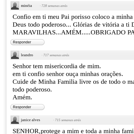
minéia
·
728 semanas atrás
Confio em ti meu Pai porisso coloco a minha
Deus todo poderoso... Glórias de vitória a
MARAVILHAS...AMÉM.....OBRIGADO PA
Responder
leandro
·
717 semanas atrás
Senhor tem misericordia de mim.
em ti confio senhor ouça minhas orações.
Cuide de Minha Familia livre os de todo o ma
todo poderoso.
Amém.
Responder
janice alves
·
715 semanas atrás
SENHOR,protege a mim e toda a minha famili