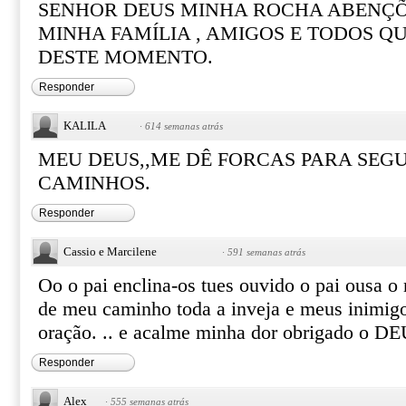
SENHOR DEUS MINHA ROCHA ABENÇÕ
MINHA FAMÍLIA , AMIGOS E TODOS Q
DESTE MOMENTO.
Responder
KALILA
·
614 semanas atrás
MEU DEUS,,ME DÊ FORCAS PARA SEGU
CAMINHOS.
Responder
Cassio e Marcilene
·
591 semanas atrás
Oo o pai enclina-os tues ouvido o pai ousa o 
de meu caminho toda a inveja e meus inimigo
oração. .. e acalme minha dor obrigado o DEU
Responder
Alex
·
555 semanas atrás