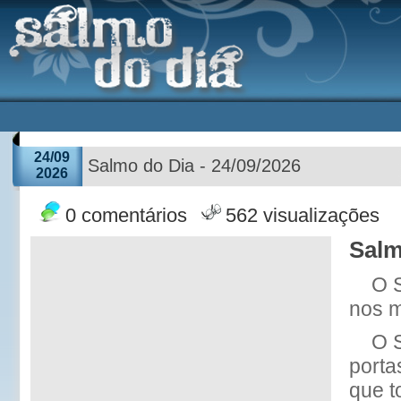
24/09
Salmo do Dia - 24/09/2026
2026
0 comentários
562 visualizações
Salm
O 
nos m
O 
porta
que t