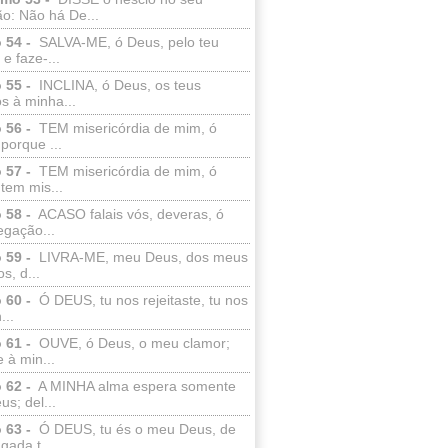
o: Não há De...
 54 -
SALVA-ME, ó Deus, pelo teu
e faze-...
 55 -
INCLINA, ó Deus, os teus
s à minha...
 56 -
TEM misericórdia de mim, ó
porque ...
 57 -
TEM misericórdia de mim, ó
tem mis...
 58 -
ACASO falais vós, deveras, ó
egação...
 59 -
LIVRA-ME, meu Deus, dos meus
s, d...
 60 -
Ó DEUS, tu nos rejeitaste, tu nos
...
 61 -
OUVE, ó Deus, o meu clamor;
 à min...
 62 -
A MINHA alma espera somente
s; del...
 63 -
Ó DEUS, tu és o meu Deus, de
ada t...