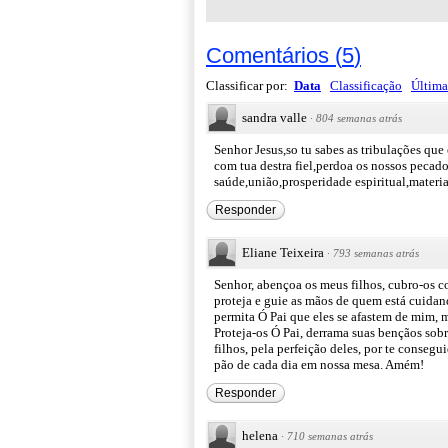
Comentários
(
5
)
Classificar por:
Data
Classificação
Última
sandra valle
·
804 semanas atrás
Senhor Jesus,so tu sabes as tribulações qu
com tua destra fiel,perdoa os nossos pecad
saúde,união,prosperidade espiritual,materi
Responder
Eliane Teixeira
·
793 semanas atrás
Senhor, abençoa os meus filhos, cubro-os c
proteja e guie as mãos de quem está cuidan
permita Ó Pai que eles se afastem de mim,
Proteja-os Ó Pai, derrama suas bençãos sob
filhos, pela perfeição deles, por te conseg
pão de cada dia em nossa mesa. Amém!
Responder
helena
·
710 semanas atrás