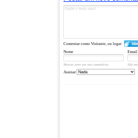
Comentar como Visitante, ou logar:
Nome
Email
Mostrar junto aos seus comentários.
Não mos
Assinar