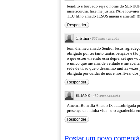
bendito e louvado seja o nome do SENHOR
misericórdia. faze me justiça PAI e louvare
TEU filho amado JESUS amém e amém!!!!!!!!
Responder
Cristina
·
606 semanas atrás
bom dia meu amado Senhor Jesus, agradeço 
obrigado por ter tanto tantas bençãos e tão 
o que estou vivendo essa depre, sei que vou
o unico que me ama de verdade e me aceita 
sede de ti, so que o desanimo muitas veze
obrigada por cuidar de nós e nos livrar do
Responder
ELIANE
·
489 semanas atrás
Amem...Bom dia Amado Deus....obrigada por
presença em minha vida...oro agradecida e
Responder
Postar um novo comentá