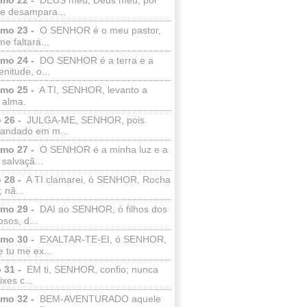
e desampara...
lmo 23 -
O SENHOR é o meu pastor,
e faltará...
lmo 24 -
DO SENHOR é a terra e a
enitude, o...
lmo 25 -
A TI, SENHOR, levanto a
 alma.
 26 -
JULGA-ME, SENHOR, pois
 andado em m...
lmo 27 -
O SENHOR é a minha luz e a
salvaçã...
 28 -
A TI clamarei, ó SENHOR, Rocha
 nã...
lmo 29 -
DAI ao SENHOR, ó filhos dos
sos, d...
lmo 30 -
EXALTAR-TE-EI, ó SENHOR,
 tu me ex...
 31 -
EM ti, SENHOR, confio; nunca
xes c...
lmo 32 -
BEM-AVENTURADO aquele