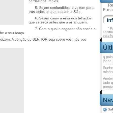
cordas dos ímpios.
Re
5. Sejam confundidos, e voltem para
E-mai
trás todos os que odeiam a Sião.
6. Sejam como a erva dos telhados
que se seca antes que a arranquem.
7. Com a qual o segador não enche a
* P
FeedBu
he o seu braço.
esse tr
dizem: A bênção do SENHOR seja sobre vós; nós vos
Últ
q pala
isabel
Senho
minha
Amém 
tudo q
porque
Nav
Sa