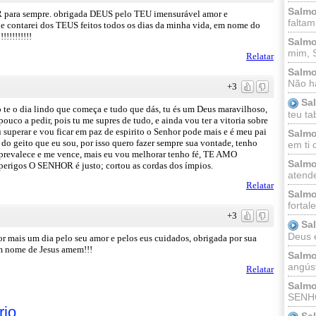
Salmo
 para sempre. obrigada DEUS pelo TEU imensurável amor e
faltam
i e contarei dos TEUS feitos todos os dias da minha vida, em nome do
!!!!!!!!!
Salmo
mim, 
Relatar
Salmo
Não há
+3
Sa
te o dia lindo que começa e tudo que dás, tu és um Deus maravilhoso,
teu ta
pouco a pedir, pois tu me supres de tudo, e ainda vou ter a vitoria sobre
 superar e vou ficar em paz de espirito o Senhor pode mais e é meu pai
Salmo
do geito que eu sou, por isso quero fazer sempre sua vontade, tenho
em ti 
s prevalece e me vence, mais eu vou melhorar tenho fé, TE AMO
Salmo
s perigos O SENHOR é justo; cortou as cordas dos ímpios.
atende
Relatar
Salmo
fortal
+3
Sa
Deus e 
 mais um dia pelo seu amor e pelos eus cuidados, obrigada por sua
m nome de Jesus amem!!!
Salmo
angúst
Relatar
Salmo
SENHO
rio
Sa