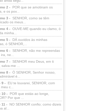
ão anda segu...
lmo 2 -
POR que se amotinam os
s, e os pov...
lmo 3 -
SENHOR, como se têm
licado os meus...
lmo 4 -
OUVE-ME quando eu clamo, ó
da minha...
lmo 5 -
DÁ ouvidos às minhas
ras, ó SENHOR,...
lmo 6 -
SENHOR, não me repreendas
ira, ne...
lmo 7 -
SENHOR meu Deus, em ti
; salva-me ...
lmo 8 -
Ó SENHOR, Senhor nosso,
dmirável é...
 9 -
EU te louvarei, SENHOR, com
 meu c...
 10 -
POR que estás ao longe,
R? Por que ...
 11 -
NO SENHOR confio; como dizeis
a al...