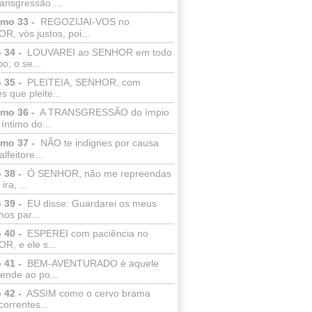
ransgressão ...
lmo 33 -
REGOZIJAI-VOS no
, vós justos, poi...
 34 -
LOUVAREI ao SENHOR em todo
o; o se...
 35 -
PLEITEIA, SENHOR, com
s que pleite...
lmo 36 -
A TRANSGRESSÃO do ímpio
 íntimo do...
lmo 37 -
NÃO te indignes por causa
lfeitore...
 38 -
Ó SENHOR, não me repreendas
ira, ...
 39 -
EU disse: Guardarei os meus
os par...
 40 -
ESPEREI com paciência no
R, e ele s...
 41 -
BEM-AVENTURADO é aquele
ende ao po...
 42 -
ASSIM como o cervo brama
correntes...