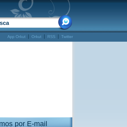
App Orkut
Orkut
RSS
Twitter
mos por E-mail