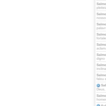
Salmo
pleitei
Salmo
nossos
Salmo
palavr
Salmo
fortal
Salmo
aclama
Salmo
digno 
Salmo
inclinai
Salmo
falou 
Sa
Deus,
Salmo
homem
Sa