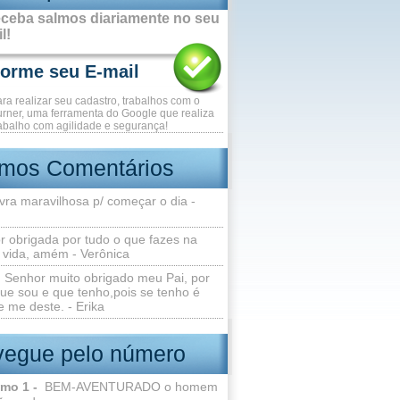
ceba salmos diariamente no seu
l!
ara realizar seu cadastro, trabalhos com o
rner, uma ferramenta do Google que realiza
abalho com agilidade e segurança!
imos Comentários
vra maravilhosa p/ começar o dia -
r obrigada por tudo o que fazes na
 vida, amém - Verônica
Senhor muito obrigado meu Pai, por
ue sou e que tenho,pois se tenho é
 me deste. - Erika
egue pelo número
lmo 1 -
BEM-AVENTURADO o homem