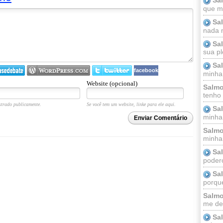
que m
Sa
nada m
Sa
sua pl
Sa
facebook
minha
Website (opcional)
Salmo
tenho
trado publicamente.
Se você tem um website, linke para ele aqui.
Sa
minha 
Enviar Comentário
Salmo
minha;
Sa
podero
Sa
porque
Salmo
me dei
Sa