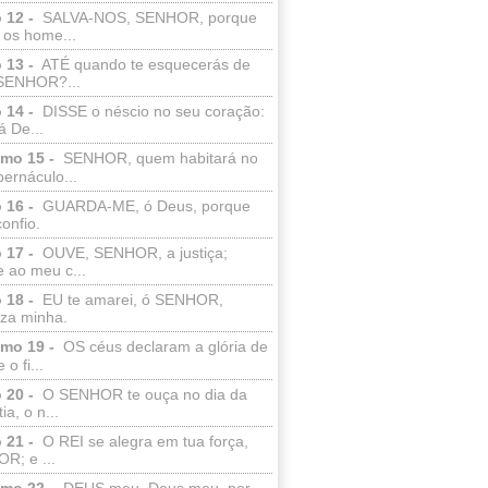
 12 -
SALVA-NOS, SENHOR, porque
 os home...
 13 -
ATÉ quando te esquecerás de
SENHOR?...
 14 -
DISSE o néscio no seu coração:
 De...
lmo 15 -
SENHOR, quem habitará no
bernáculo...
 16 -
GUARDA-ME, ó Deus, porque
confio.
 17 -
OUVE, SENHOR, a justiça;
 ao meu c...
 18 -
EU te amarei, ó SENHOR,
eza minha.
lmo 19 -
OS céus declaram a glória de
o fi...
 20 -
O SENHOR te ouça no dia da
ia, o n...
 21 -
O REI se alegra em tua força,
R; e ...
lmo 22 -
DEUS meu, Deus meu, por