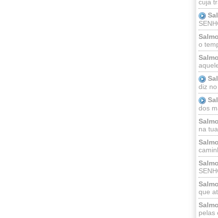
cuja t
Sa
SENHOR
Salmo
o temp
Salmo
aquele
Sa
diz no
Sa
dos ma
Salmo
na tua 
Salmo
caminh
Salmo
SENHO
Salmo
que at
Salmo
pelas 