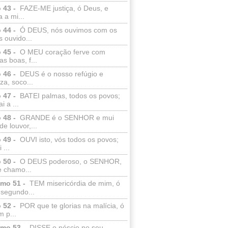
 43 -
FAZE-ME justiça, ó Deus, e
a a mi...
 44 -
Ó DEUS, nós ouvimos com os
 ouvido...
 45 -
O MEU coração ferve com
as boas, f...
 46 -
DEUS é o nosso refúgio e
eza, soco...
 47 -
BATEI palmas, todos os povos;
i a ...
 48 -
GRANDE é o SENHOR e mui
de louvor,...
 49 -
OUVI isto, vós todos os povos;
 ...
 50 -
O DEUS poderoso, o SENHOR,
e chamo...
lmo 51 -
TEM misericórdia de mim, ó
 segundo...
 52 -
POR que te glorias na malícia, ó
 p...
lmo 53 -
DISSE o néscio no seu