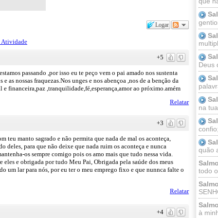
que n
Sa
gentio
Logar
Sa
 Atividade
multip
Sa
+5
Deus 
e estamos passando ,por isso eu te peço vem o pai amado nos sustenta
Sa
os e as nossas fraquezas.Nos unges e nos abençoa ,nos de a benção da
palav
al e financeira,paz ,tranquilidade,fé,esperança,amor ao próximo.amém
Sa
Relatar
na tua 
Sa
+3
confio
om teu manto sagrado e não permita que nada de mal os aconteça,
Sa
do deles, para que não deixe que nada ruim os aconteça e nunca
quão a
 mantenha-os sempre comigo pois os amo mais que tudo nessa vida.
re eles e obrigada por tudo Meu Pai, Obrigada pela saúde dos meus
Salmo
uido um lar para nós, por eu ter o meu emprego fixo e que nunnca falte o
todo o
Salmo
Relatar
SENHO
Salmo
+4
à minh