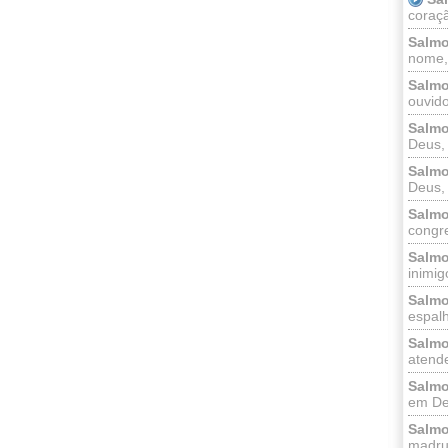
coraçã
Salmo
nome, 
Salmo
ouvido
Salmo
Deus, 
Salmo
Deus, 
Salmo
congr
Salmo
inimigo
Salmo
espalh
Salmo
atende
Salmo
em Deu
Salmo
madrug