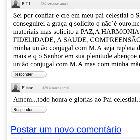
R.T.L
·
789 semanas atrás
Sei por confiar e cre em meu pai celestial 
conseguirei a graça q solicito q não´é ouro,
materiais mas solicito a PAZ,A HARMONI
FIDELIDADE, A SAUDE, COMPREENSÃO
minha união conjugal com M.A seja repleta d
mais e q o Senhor em sua plenitude abençoe 
união conjugal com M.A mas com minha 
Responder
Eliane
·
478 semanas atrás
Amem...todo honra e glorias ao Pai celestial
Responder
Postar um novo comentário