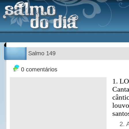
Salmo 149
0 comentários
1. L
Cant
cânti
louvo
santo
2. 