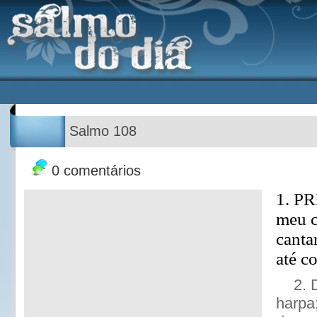
Salmo 108
0 comentários
1. P
meu c
canta
até c
2. 
harpa