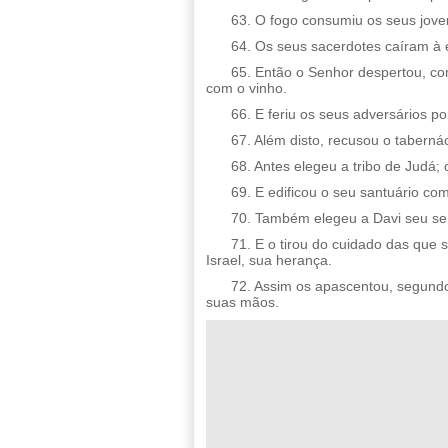
63. O fogo consumiu os seus jov
64. Os seus sacerdotes caíram à 
65. Então o Senhor despertou, c
com o vinho.
66. E feriu os seus adversários p
67. Além disto, recusou o tabernác
68. Antes elegeu a tribo de Judá;
69. E edificou o seu santuário co
70. Também elegeu a Davi seu serv
71. E o tirou do cuidado das que
Israel, sua herança.
72. Assim os apascentou, segundo 
suas mãos.