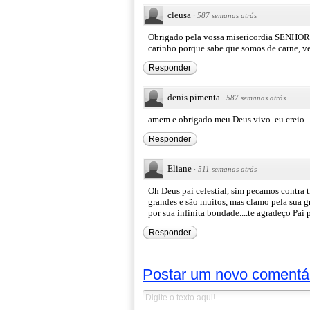
cleusa
·
587 semanas atrás
Obrigado pela vossa misericordia SENHOR 
carinho porque sabe que somos de carne, ve
Responder
denis pimenta
·
587 semanas atrás
amem e obrigado meu Deus vivo .eu creio
Responder
Eliane
·
511 semanas atrás
Oh Deus pai celestial, sim pecamos contra t
grandes e são muitos, mas clamo pela sua g
por sua infinita bondade....te agradeço Pa
Responder
Postar um novo comentá