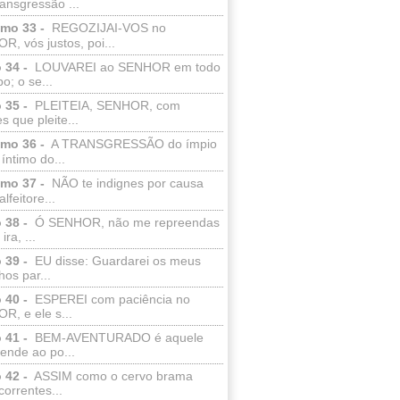
ransgressão ...
lmo 33 -
REGOZIJAI-VOS no
, vós justos, poi...
 34 -
LOUVAREI ao SENHOR em todo
o; o se...
 35 -
PLEITEIA, SENHOR, com
s que pleite...
lmo 36 -
A TRANSGRESSÃO do ímpio
 íntimo do...
lmo 37 -
NÃO te indignes por causa
lfeitore...
 38 -
Ó SENHOR, não me repreendas
ira, ...
 39 -
EU disse: Guardarei os meus
os par...
 40 -
ESPEREI com paciência no
R, e ele s...
 41 -
BEM-AVENTURADO é aquele
ende ao po...
 42 -
ASSIM como o cervo brama
correntes...