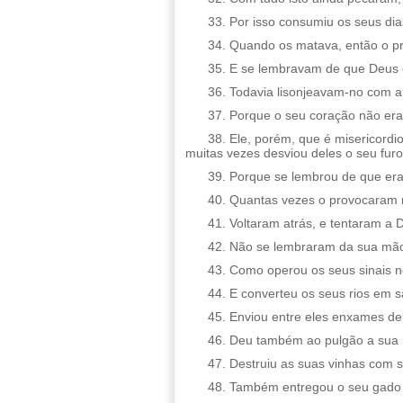
33. Por isso consumiu os seus dia
34. Quando os matava, então o p
35. E se lembravam de que Deus e
36. Todavia lisonjeavam-no com a
37. Porque o seu coração não era 
38. Ele, porém, que é misericordi
muitas vezes desviou deles o seu furo
39. Porque se lembrou de que era
40. Quantas vezes o provocaram n
41. Voltaram atrás, e tentaram a D
42. Não se lembraram da sua mão,
43. Como operou os seus sinais n
44. E converteu os seus rios em 
45. Enviou entre eles enxames de
46. Deu também ao pulgão a sua n
47. Destruiu as suas vinhas com 
48. Também entregou o seu gado à