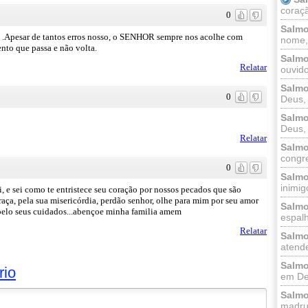
coraçã
0
Salmo
.Apesar de tantos erros nosso, o SENHOR sempre nos acolhe com
nome, 
nto que passa e não volta.
Salmo
Relatar
ouvido
Salmo
0
Deus, 
Salmo
Deus, 
Relatar
Salmo
congr
0
Salmo
inimigo
i, e sei como te entristece seu coração por nossos pecados que são
raça, pela sua misericórdia, perdão senhor, olhe para mim por seu amor
Salmo
i pelo seus cuidados...abençoe minha familia amem
espalh
Relatar
Salmo
atende
Salmo
rio
em Deu
Salmo
madrug