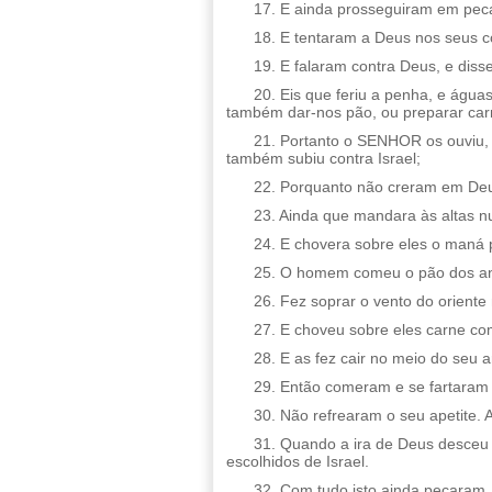
17. E ainda prosseguiram em pecar
18. E tentaram a Deus nos seus c
19. E falaram contra Deus, e di
20. Eis que feriu a penha, e águ
também dar-nos pão, ou preparar car
21. Portanto o SENHOR os ouviu, 
também subiu contra Israel;
22. Porquanto não creram em Deu
23. Ainda que mandara às altas nu
24. E chovera sobre eles o maná 
25. O homem comeu o pão dos anj
26. Fez soprar o vento do oriente 
27. E choveu sobre eles carne co
28. E as fez cair no meio do seu a
29. Então comeram e se fartaram 
30. Não refrearam o seu apetite. 
31. Quando a ira de Deus desceu s
escolhidos de Israel.
32. Com tudo isto ainda pecaram,