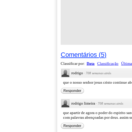
Comentários
(
5
)
Classificar por:
Data
Classificação
Última
rodrigo
·
708 semanas atrás
que o nosso senhor jesus cristo continue 
Responder
rodrigo limeira
·
708 semanas atrás
que apartir de agora o poder do espirito sa
com palavras abençoadas por deus. assim s
Responder