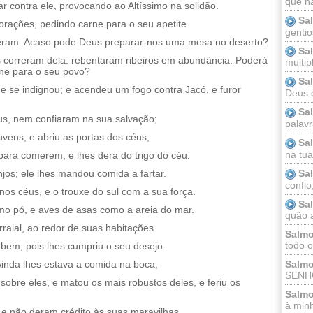
que n
 contra ele, provocando ao Altíssimo na solidão.
Sa
orações, pedindo carne para o seu apetite.
gentio
sseram: Acaso pode Deus preparar-nos uma mesa no deserto?
Sa
as correram dela: rebentaram ribeiros em abundância. Poderá
multip
ne para o seu povo?
Sa
e se indignou; e acendeu um fogo contra Jacó, e furor
Deus 
Sa
s, nem confiaram na sua salvação;
palav
vens, e abriu as portas dos céus,
Sa
na tua 
para comerem, e lhes dera do trigo do céu.
Sa
os; ele lhes mandou comida a fartar.
confio
nos céus, e o trouxe do sul com a sua força.
Sa
mo pó, e aves de asas como a areia do mar.
quão a
rraial, ao redor de suas habitações.
Salmo
todo o
bem; pois lhes cumpriu o seu desejo.
Ainda lhes estava a comida na boca,
Salmo
SENHO
obre eles, e matou os mais robustos deles, e feriu os
Salmo
à minh
 e não deram crédito às suas maravilhas.