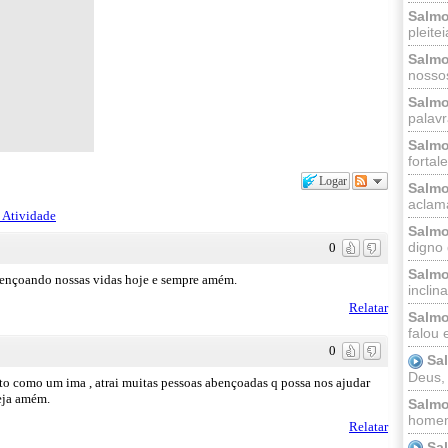
Salmo
pleitei
Salmo
nossos
Salmo
palavr
Salmo
fortal
Logar
Salmo
aclama
 Atividade
Salmo
digno 
0
Salmo
abençoando nossas vidas hoje e sempre amém.
inclinai
Relatar
Salmo
falou 
0
Sa
Deus,
nto como um ima , atrai muitas pessoas abençoadas q possa nos ajudar
eja amém.
Salmo
homem
Relatar
Sa