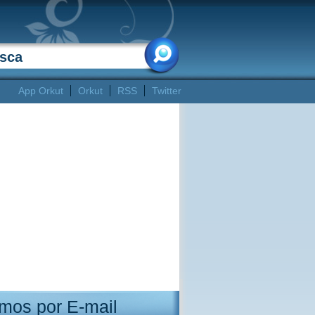
App Orkut
Orkut
RSS
Twitter
mos por E-mail