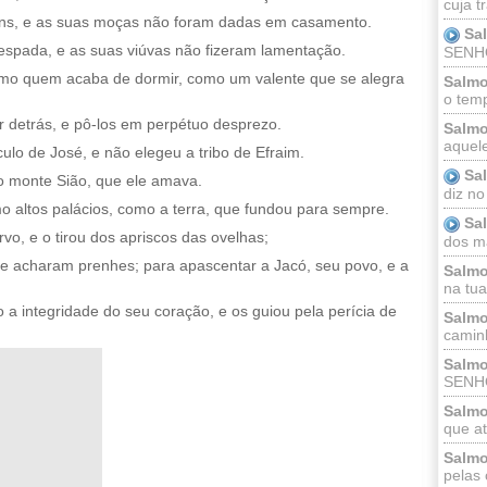
cuja t
ens, e as suas moças não foram dadas em casamento.
Sa
espada, e as suas viúvas não fizeram lamentação.
SENHOR
omo quem acaba de dormir, como um valente que se alegra
Salmo
o temp
or detrás, e pô-los em perpétuo desprezo.
Salmo
aquele
ulo de José, e não elegeu a tribo de Efraim.
Sa
 o monte Sião, que ele amava.
diz no
mo altos palácios, como a terra, que fundou para sempre.
Sa
o, e o tirou dos apriscos das ovelhas;
dos ma
 se acharam prenhes; para apascentar a Jacó, seu povo, e a
Salmo
na tua 
a integridade do seu coração, e os guiou pela perícia de
Salmo
caminh
Salmo
SENHO
Salmo
que at
Salmo
pelas 