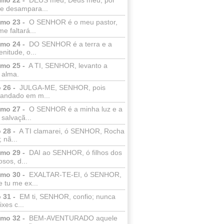
e desampara...
lmo 23 -
O SENHOR é o meu pastor,
e faltará...
lmo 24 -
DO SENHOR é a terra e a
enitude, o...
lmo 25 -
A TI, SENHOR, levanto a
 alma.
 26 -
JULGA-ME, SENHOR, pois
 andado em m...
lmo 27 -
O SENHOR é a minha luz e a
salvaçã...
 28 -
A TI clamarei, ó SENHOR, Rocha
 nã...
lmo 29 -
DAI ao SENHOR, ó filhos dos
sos, d...
lmo 30 -
EXALTAR-TE-EI, ó SENHOR,
 tu me ex...
 31 -
EM ti, SENHOR, confio; nunca
xes c...
lmo 32 -
BEM-AVENTURADO aquele