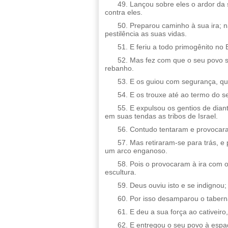
49. Lançou sobre eles o ardor da 
contra eles.
50. Preparou caminho à sua ira; 
pestilência as suas vidas.
51. E feriu a todo primogênito no 
52. Mas fez com que o seu povo 
rebanho.
53. E os guiou com segurança, qu
54. E os trouxe até ao termo do s
55. E expulsou os gentios de diant
em suas tendas as tribos de Israel.
56. Contudo tentaram e provocar
57. Mas retiraram-se para trás, e
um arco enganoso.
58. Pois o provocaram à ira com 
escultura.
59. Deus ouviu isto e se indignou
60. Por isso desamparou o tabern
61. E deu a sua força ao cativeiro
62. E entregou o seu povo à espa