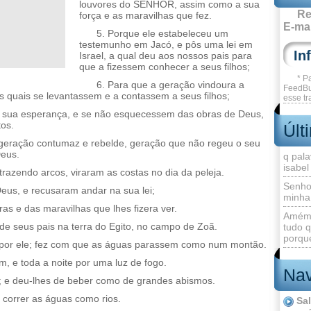
louvores do SENHOR, assim como a sua
Re
força e as maravilhas que fez.
E-mai
5. Porque ele estabeleceu um
testemunho em Jacó, e pôs uma lei em
Israel, a qual deu aos nossos pais para
que a fizessem conhecer a seus filhos;
* P
6. Para que a geração vindoura a
FeedBu
s quais se levantassem e a contassem a seus filhos;
esse tr
 sua esperança, e se não esquecessem das obras de Deus,
os.
Últ
 geração contumaz e rebelde, geração que não regeu o seu
Deus.
q pala
isabel
trazendo arcos, viraram as costas no dia da peleja.
Senho
eus, e recusaram andar na sua lei;
minha
s e das maravilhas que lhes fizera ver.
Amém 
a de seus pais na terra do Egito, no campo de Zoã.
tudo q
porque
ar por ele; fez com que as águas parassem como num montão.
, e toda a noite por uma luz de fogo.
Nav
; e deu-lhes de beber como de grandes abismos.
z correr as águas como rios.
Sa