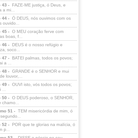
 43 -
FAZE-ME justiça, ó Deus, e
a a mi...
 44 -
Ó DEUS, nós ouvimos com os
 ouvido...
 45 -
O MEU coração ferve com
as boas, f...
 46 -
DEUS é o nosso refúgio e
eza, soco...
 47 -
BATEI palmas, todos os povos;
i a ...
 48 -
GRANDE é o SENHOR e mui
de louvor,...
 49 -
OUVI isto, vós todos os povos;
 ...
 50 -
O DEUS poderoso, o SENHOR,
e chamo...
lmo 51 -
TEM misericórdia de mim, ó
 segundo...
 52 -
POR que te glorias na malícia, ó
 p...
lmo 53 -
DISSE o néscio no seu