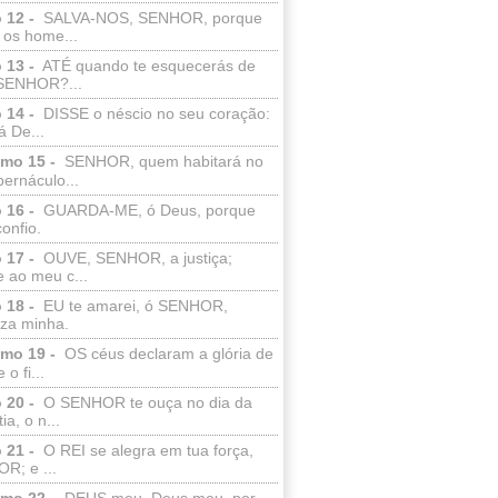
 12 -
SALVA-NOS, SENHOR, porque
 os home...
 13 -
ATÉ quando te esquecerás de
SENHOR?...
 14 -
DISSE o néscio no seu coração:
 De...
lmo 15 -
SENHOR, quem habitará no
bernáculo...
 16 -
GUARDA-ME, ó Deus, porque
confio.
 17 -
OUVE, SENHOR, a justiça;
 ao meu c...
 18 -
EU te amarei, ó SENHOR,
eza minha.
lmo 19 -
OS céus declaram a glória de
o fi...
 20 -
O SENHOR te ouça no dia da
ia, o n...
 21 -
O REI se alegra em tua força,
R; e ...
lmo 22 -
DEUS meu, Deus meu, por