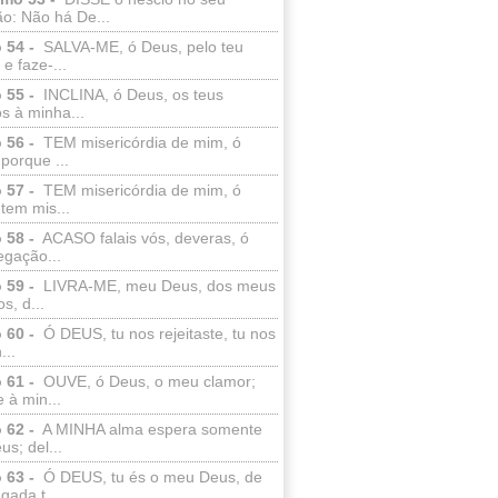
o: Não há De...
 54 -
SALVA-ME, ó Deus, pelo teu
e faze-...
 55 -
INCLINA, ó Deus, os teus
s à minha...
 56 -
TEM misericórdia de mim, ó
porque ...
 57 -
TEM misericórdia de mim, ó
tem mis...
 58 -
ACASO falais vós, deveras, ó
egação...
 59 -
LIVRA-ME, meu Deus, dos meus
s, d...
 60 -
Ó DEUS, tu nos rejeitaste, tu nos
...
 61 -
OUVE, ó Deus, o meu clamor;
 à min...
 62 -
A MINHA alma espera somente
s; del...
 63 -
Ó DEUS, tu és o meu Deus, de
ada t...