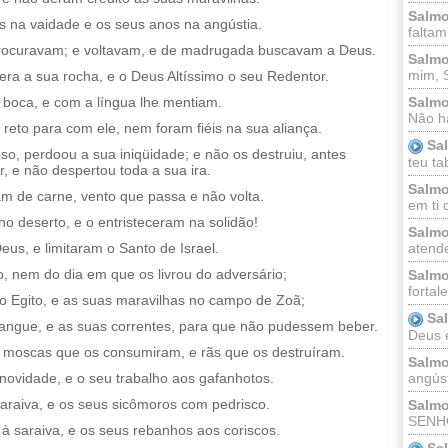
Salmo
s na vaidade e os seus anos na angústia.
faltam
rocuravam; e voltavam, e de madrugada buscavam a Deus.
Salmo
mim, 
ra a sua rocha, e o Deus Altíssimo o seu Redentor.
 boca, e com a língua lhe mentiam.
Salmo
Não há
reto para com ele, nem foram fiéis na sua aliança.
Sa
oso, perdoou a sua iniqüidade; e não os destruiu, antes
teu ta
r, e não despertou toda a sua ira.
Salmo
m de carne, vento que passa e não volta.
em ti 
o deserto, e o entristeceram na solidão!
Salmo
eus, e limitaram o Santo de Israel.
atende
 nem do dia em que os livrou do adversário;
Salmo
fortal
o Egito, e as suas maravilhas no campo de Zoã;
Sa
sangue, e as suas correntes, para que não pudessem beber.
Deus e 
 moscas que os consumiram, e rãs que os destruíram.
Salmo
angúst
ovidade, e o seu trabalho aos gafanhotos.
saraiva, e os seus sicômoros com pedrisco.
Salmo
SENHO
 saraiva, e os seus rebanhos aos coriscos.
Sa