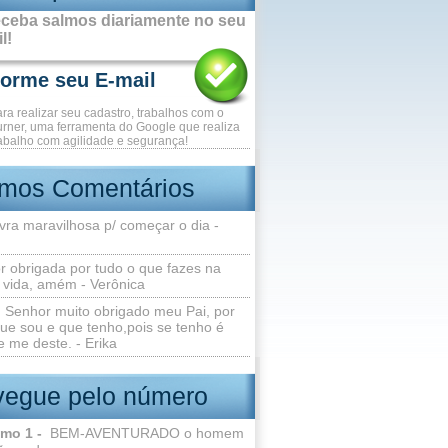
ceba salmos diariamente no seu
l!
ara realizar seu cadastro, trabalhos com o
rner, uma ferramenta do Google que realiza
abalho com agilidade e segurança!
imos Comentários
vra maravilhosa p/ começar o dia -
r obrigada por tudo o que fazes na
 vida, amém - Verônica
Senhor muito obrigado meu Pai, por
ue sou e que tenho,pois se tenho é
 me deste. - Erika
egue pelo número
lmo 1 -
BEM-AVENTURADO o homem