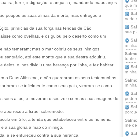
sua ira, furor, indignação, e angústia, mandando maus anjos
que m
Sa
não poupou as suas almas da morte, mas entregou à
nada m
Sa
Egito, primícias da sua força nas tendas de Cão.
sua pl
saísse como ovelhas, e os guiou pelo deserto como um
Sa
minha
e não temeram; mas o mar cobriu os seus inimigos.
Salmo
eu santuário, até este monte que a sua destra adquiriu.
tenho
e deles, e lhes dividiu uma herança por linha, e fez habitar
Sa
minha 
am o Deus Altíssimo, e não guardaram os seus testemunhos.
Salmo
minha;
 portaram-se infielmente como seus pais; viraram-se como
Sa
podero
os seus altos, e moveram o seu zelo com as suas imagens de
Sa
; e aborreceu a Israel sobremodo.
porque
áculo em Siló, a tenda que estabeleceu entre os homens.
Salmo
me dei
, e a sua glória à mão do inimigo.
Sa
da, e se enfureceu contra a sua herança.