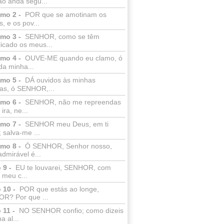
ão anda segu...
lmo 2 -
POR que se amotinam os
s, e os pov...
lmo 3 -
SENHOR, como se têm
licado os meus...
lmo 4 -
OUVE-ME quando eu clamo, ó
da minha...
lmo 5 -
DÁ ouvidos às minhas
ras, ó SENHOR,...
lmo 6 -
SENHOR, não me repreendas
ira, ne...
lmo 7 -
SENHOR meu Deus, em ti
; salva-me ...
lmo 8 -
Ó SENHOR, Senhor nosso,
dmirável é...
 9 -
EU te louvarei, SENHOR, com
 meu c...
 10 -
POR que estás ao longe,
R? Por que ...
 11 -
NO SENHOR confio; como dizeis
a al...