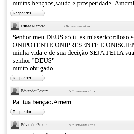
muitas bençaos,saude e prosperidade. Amém
Responder
arruda Marcelo
·
607 semanas atrás
Senhor meu DEUS só tu és missericordioso 
ONIPOTENTE ONIPRESENTE E ONISCIENTE 
minha vida e de sua decição SEJA FEITA 
senhor "DEUS"
muito obrigado
Responder
Edvander Pereira
·
598 semanas atrás
Pai tua benção.Amém
Responder
Edvander Pereira
·
598 semanas atrás