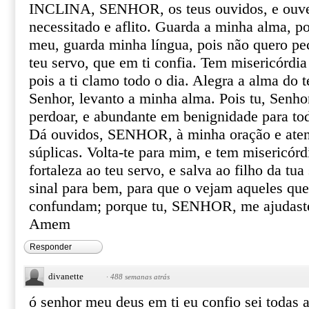
INCLINA, SENHOR, os teus ouvidos, e ouve
necessitado e aflito. Guarda a minha alma, p
meu, guarda minha língua, pois não quero peca
teu servo, que em ti confia. Tem misericórdi
pois a ti clamo todo o dia. Alegra a alma do te
Senhor, levanto a minha alma. Pois tu, Senho
perdoar, e abundante em benignidade para to
Dá ouvidos, SENHOR, à minha oração e aten
súplicas. Volta-te para mim, e tem misericórd
fortaleza ao teu servo, e salva ao filho da t
sinal para bem, para que o vejam aqueles qu
confundam; porque tu, SENHOR, me ajudaste
Amem
Responder
divanette
·
488 semanas atrás
ó senhor meu deus em ti eu confio sei todas a