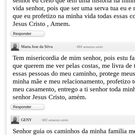
senhor eu creio que tem uma historia na min
vida senhor, pois que ser uma serva tua eu e
que eu profetizo na minha vida todas essas c
Jesus Cristo , Amem.
Responder
Maria Jose da Silva
·
684 semanas atrás
Tem misericordia de mim senhor, pois estu f
que querem me ver pelas costas, me livra de t
essas pessoas do meu caminho, protege meus 
minha mãe e meu relacionamento, profetizo t
meu casamento, entrego a ti senhor toda min
senhor Jesus Cristo, amém.
Responder
GENY
·
682 semanas atrás
Senhor guia os caminhos da minha familia me 