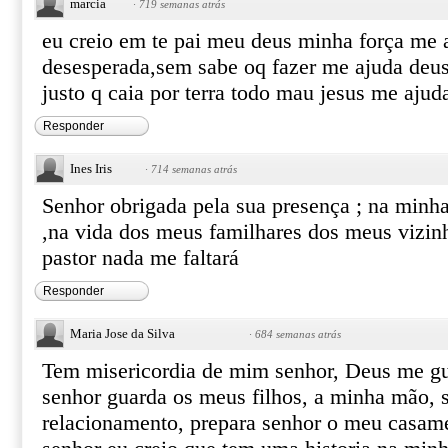
marcia
·
719 semanas atrás
eu creio em te pai meu deus minha força me a
desesperada,sem sabe oq fazer me ajuda deu
justo q caia por terra todo mau jesus me aju
Responder
Ines Iris
·
714 semanas atrás
Senhor obrigada pela sua presença ; na minh
,na vida dos meus familhares dos meus vizi
pastor nada me faltará
Responder
Maria Jose da Silva
·
684 semanas atrás
Tem misericordia de mim senhor, Deus me gu
senhor guarda os meus filhos, a minha mão, 
relacionamento, prepara senhor o meu casame