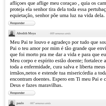
afliçoes que aflige meu coraçao , quia os ca
proteja ela senhor tira dela toda essa pertuba
equietação, senhor põe uma luz na vida dela. 
Responder
Afrodith Moya
·
669 semanas atrás
Meu Pai te louvo e agradeço por tudo que so
Pai o teu amor por mim é tão grande que envia
que foi morto pra me dar a vida e para que eu
Meu corpo e espírito estão doente; fortalece 
toda a enfermidade, cura salva e liberta meus 
irmãos,netos e estende tua misericórdia a tod
encontram doentes. Espero em Ti meu Pai e cr
Deus e fazes maravilhas.
Responder
paulo
·
667 semanas atrás