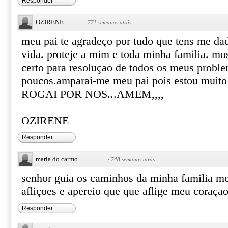
Responder
OZIRENE
·
771 semanas atrás
meu pai te agradeço por tudo que tens me d
vida. proteje a mim e toda minha familia. m
certo para resoluçao de todos os meus probl
poucos.amparai-me meu pai pois estou muito a
ROGAI POR NOS...AMEM,,,,
OZIRENE
Responder
maria do carmo
·
748 semanas atrás
senhor guia os caminhos da minha familia me 
afliçoes e apereio que que aflige meu coraça
Responder