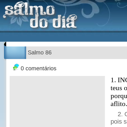
Salmo 86
0 comentários
1. I
teus 
porqu
aflito
2. 
pois 