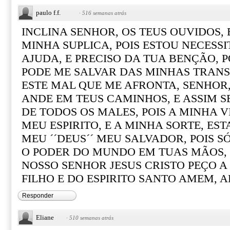
paulo f.f.
·
516 semanas atrás
INCLINA SENHOR, OS TEUS OUVIDOS, 
MINHA SUPLICA, POIS ESTOU NECESS
AJUDA, E PRECISO DA TUA BENÇÃO, P
PODE ME SALVAR DAS MINHAS TRANS
ESTE MAL QUE ME AFRONTA, SENHOR,
ANDE EM TEUS CAMINHOS, E ASSIM S
DE TODOS OS MALES, POIS A MINHA V
MEU ESPIRITO, E A MINHA SORTE, ES
MEU ´´DEUS´´ MEU SALVADOR, POIS S
O PODER DO MUNDO EM TUAS MÃOS,
NOSSO SENHOR JESUS CRISTO PEÇO A
FILHO E DO ESPIRITO SANTO AMEM, AL
Responder
Eliane
·
510 semanas atrás