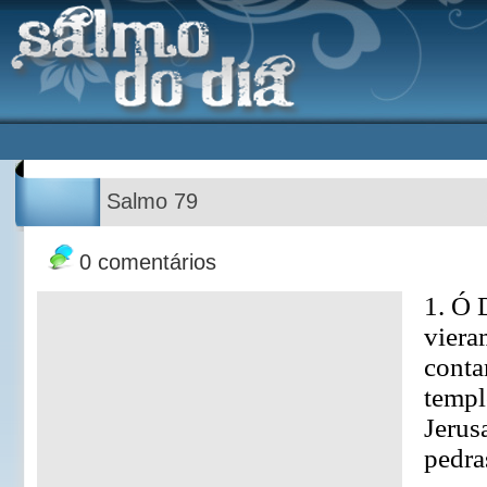
Salmo 79
0 comentários
1. Ó 
viera
conta
templ
Jerus
pedra