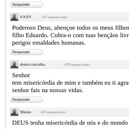
Responder
S.N.P.S
·
677 semanas atrás
Poderoso Deus, abençoe todos os meus filho
filho Eduardo. Cubra-o com tuas bençãos liv
perigos emaldades humanas.
Responder
denice carvalho.
·
670 semanas atrás
Senhor
tem misericórdia de mim e também eu ti agra
senhor fais na nossas vidas.
Responder
Maiara
·
629 semanas atrás
DEUS tenha misericórdia de nós e do mundo i