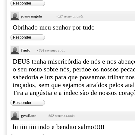
Responder
joane angela
·
627 semanas atrás
Obrihado meu senhor por tudo
Responder
Paulo
·
624 semanas atrás
DEUS tenha misericórdia de nós e nos abenço
o seu rosto sobre nós, perdoe os nossos peca
sabedoria e luz para que possamos trilhar no
traçados, sem que sejamos atraídos pelos ata
Tira a angústia e a indecisão de nossos cora
Responder
gessilane
·
602 semanas atrás
liiiiiiiiiiiiiindo e bendito salmo!!!!!