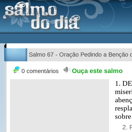
Salmo 67 - Oração Pedindo a Benção 
Ouça este salmo
0 comentários
1. D
miser
abenç
respl
sobre
2. 