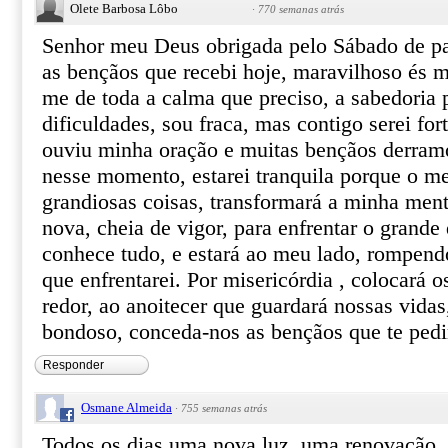
Olete Barbosa Lôbo
·
770 semanas atrás
Senhor meu Deus obrigada pelo Sábado de paz
as bençãos que recebi hoje, maravilhoso és m
me de toda a calma que preciso, a sabedoria 
dificuldades, sou fraca, mas contigo serei fo
ouviu minha oração e muitas bençãos derra
nesse momento, estarei tranquila porque o me
grandiosas coisas, transformará a minha me
nova, cheia de vigor, para enfrentar o grande
conhece tudo, e estará ao meu lado, rompend
que enfrentarei. Por misericórdia , colocará o
redor, ao anoitecer que guardará nossas vidas
bondoso, conceda-nos as bençãos que te ped
Responder
Osmane Almeida
·
755 semanas atrás
Todos os dias uma nova luz, uma renovação.