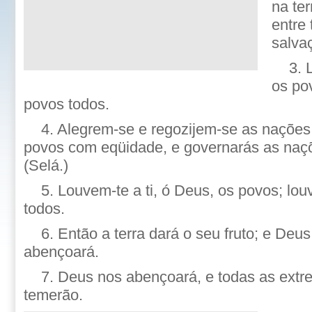
na ter
entre
salva
3. 
os po
povos todos.
4. Alegrem-se e regozijem-se as nações,
povos com eqüidade, e governarás as naçõ
(Selá.)
5. Louvem-te a ti, ó Deus, os povos; lo
todos.
6. Então a terra dará o seu fruto; e Deu
abençoará.
7. Deus nos abençoará, e todas as extr
temerão.