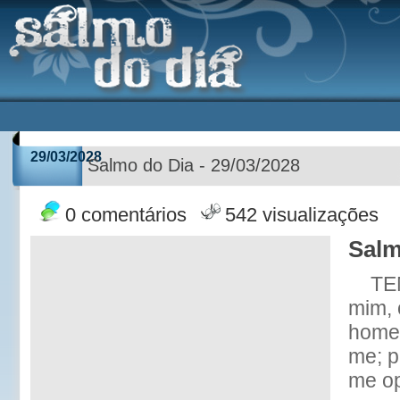
29/03/2028
Salmo do Dia - 29/03/2028
0 comentários
542 visualizações
Salm
TE
mim, 
home
me; p
me op