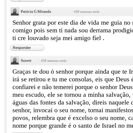
Patricia G.Miranda
·
458 semanas atrás
Senhor grata por este dia de vida me guia no 
comigo pois sem ti nada sou derrama prodigi
ti cre louvado seja mei amigo fiel .
Responder
Suzete
·
458 semanas atrás
Graças te dou ó senhor porque ainda que te I
irá se retirou e tu me consolas, eis que Deus
confiarei e não temerei porque o senhor Deus
meu escudo, ele se tornou a minha salvação, v
águas das fontes da salvação, direis naquele d
senhor, invocai o seu nome, tornai manifestos 
povos, relembra que é excelso o seu nome, ca
nome porque grande é o santo de Israel no me