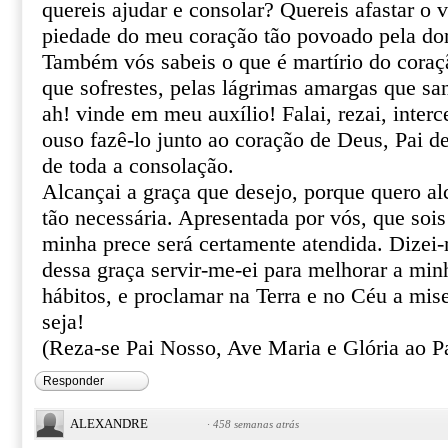
quereis ajudar e consolar? Quereis afastar o 
piedade do meu coração tão povoado pela do
Também vós sabeis o que é martírio do coraçã
que sofrestes, pelas lágrimas amargas que sa
ah! vinde em meu auxílio! Falai, rezai, inter
ouso fazê-lo junto ao coração de Deus, Pai de
de toda a consolação.
Alcançai a graça que desejo, porque quero al
tão necessária. Apresentada por vós, que sois
minha prece será certamente atendida. Dizei
dessa graça servir-me-ei para melhorar a min
hábitos, e proclamar na Terra e no Céu a mis
seja!
(Reza-se Pai Nosso, Ave Maria e Glória ao Pa
Responder
ALEXANDRE
·
458 semanas atrás