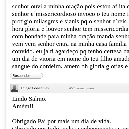
senhor ouvi a minha oração pois estou aflita 
senhor e´missericordioso invoco o teu nome 
protigio milasgres e sianis pq o senhor e´reis
hora gloria e louvor senhor tem missericordi
com bondade para minha oração manda senhor
vem vem senhor entra na minha casa familia e
convido. eu ja ti agardeço pq tenho certesa da 
um dia de vitoria em nome do teu filho amado
sangue do cordeiro. amem oh gloria glorias e
Responder
Thiago Gonçalves
·
458 semanas atrás
Lindo Salmo.
Amém!!
Obrigado Pai por mais um dia de vida.
Obrigado por tudo, pelos conhecimentos e r