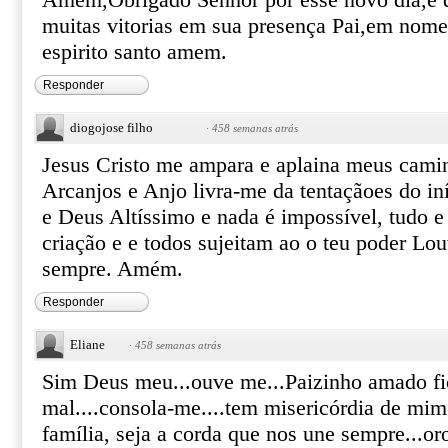
Amem,Obrigado Senhor por esse novo dia,e q
muitas vitorias em sua presença Pai,em nome 
espirito santo amem.
Responder
diogojose filho
·
458 semanas atrás
Jesus Cristo me ampara e aplaina meus camin
Arcanjos e Anjo livra-me da tentaçãoes do in
e Deus Altíssimo e nada é impossível, tudo e
criação e e todos sujeitam ao o teu poder Lo
sempre. Amém.
Responder
Eliane
·
458 semanas atrás
Sim Deus meu...ouve me...Paizinho amado fic
mal....consola-me....tem misericórdia de mi
família, seja a corda que nos une sempre...