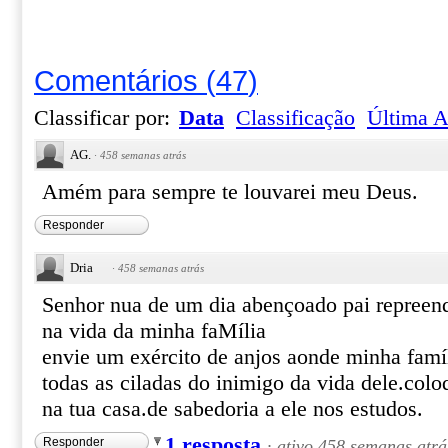
Comentários
(
47
)
Classificar por:
Data
Classificação
Última A
AG.
·
458 semanas atrás
Amém para sempre te louvarei meu Deus.
Responder
Dria
·
458 semanas atrás
Senhor nua de um dia abençoado pai repreend
na vida da minha faMília
envie um exército de anjos aonde minha famíli
todas as ciladas do inimigo da vida dele.colo
na tua casa.de sabedoria a ele nos estudos.
1 resposta
Responder
·
ativo 458 semanas atrá