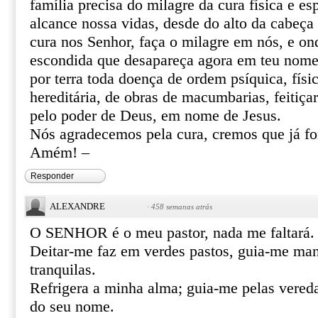
família precisa do milagre da cura física e esp
alcance nossa vidas, desde do alto da cabeça 
cura nos Senhor, faça o milagre em nós, e o
escondida que desapareça agora em teu nome 
por terra toda doença de ordem psíquica, físic
hereditária, de obras de macumbarias, feitiça
pelo poder de Deus, em nome de Jesus.
Nós agradecemos pela cura, cremos que já f
Amém! –
Responder
ALEXANDRE
·
458 semanas atrás
O SENHOR é o meu pastor, nada me faltará.
Deitar-me faz em verdes pastos, guia-me ma
tranquilas.
Refrigera a minha alma; guia-me pelas vereda
do seu nome.