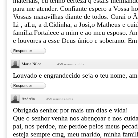
materiais, eu tenho certeza q estais inclinan
para me atender. Confiante espero a Vossa hor
Vossas maravilhas diante de todos. Curai o Ân
Li , aLu, a d.Cidinha, a Josi,o Matheus e cu
família.Fortalece a mim e ao meu esposo. Am
e louvores a esse Deus único e soberano. Em
Responder
Maria Nilce
·
458 semanas atrás
Louvado e engrandecido seja o teu nome, am
Responder
Andréia
·
458 semanas atrás
Obrigada senhor por mais um dias e vida!
Que o senhor venha nos abençoar e nos cuid
pai, nos perdoe, me perdoe pelos meus pecad
esteja sempre cmg, meu marido, minha famíli