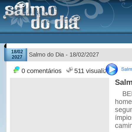
18/02
Salmo do Dia - 18/02/2027
2027
0 comentários
511 visualizações
Salm
BE
home
segun
ímpio
camin