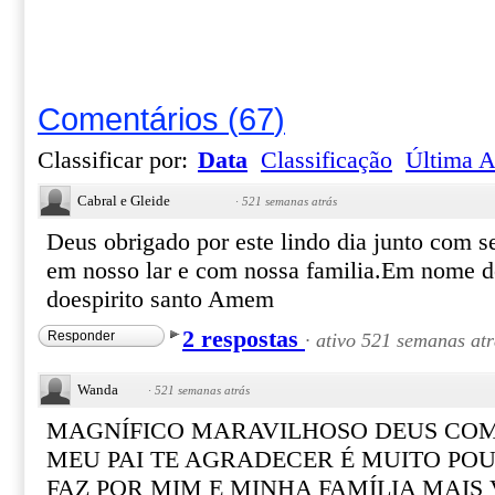
Comentários
(
67
)
Classificar por:
Data
Classificação
Última A
Cabral e Gleide
·
521 semanas atrás
Deus obrigado por este lindo dia junto com se
em nosso lar e com nossa familia.Em nome do
doespirito santo Amem
2 respostas
Responder
·
ativo 521 semanas atr
Wanda
·
521 semanas atrás
MAGNÍFICO MARAVILHOSO DEUS COM
MEU PAI TE AGRADECER É MUITO PO
FAZ POR MIM E MINHA FAMÍLIA MAIS