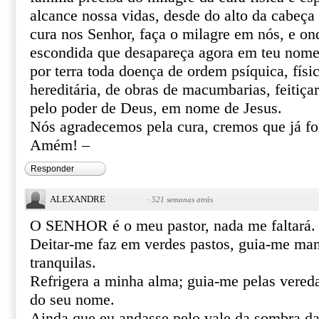
alcance nossa vidas, desde do alto da cabeça 
cura nos Senhor, faça o milagre em nós, e o
escondida que desapareça agora em teu nome 
por terra toda doença de ordem psíquica, físic
hereditária, de obras de macumbarias, feitiça
pelo poder de Deus, em nome de Jesus.
Nós agradecemos pela cura, cremos que já f
Amém! –
Responder
ALEXANDRE
·
521 semanas atrás
O SENHOR é o meu pastor, nada me faltará.
Deitar-me faz em verdes pastos, guia-me ma
tranquilas.
Refrigera a minha alma; guia-me pelas vereda
do seu nome.
Ainda que eu andasse pelo vale da sombra da