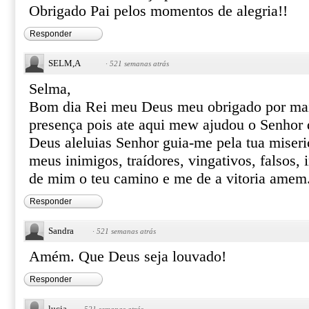
Obrigado Pai pelos momentos de alegria!!
Responder
SELM,A
·
521 semanas atrás
Selma,
Bom dia Rei meu Deus meu obrigado por mai
presença pois ate aqui mew ajudou o Senhor d
Deus aleluias Senhor guia-me pela tua miseri
meus inimigos, traídores, vingativos, falsos, 
de mim o teu camino e me de a vitoria amem.
Responder
Sandra
·
521 semanas atrás
Amém. Que Deus seja louvado!
Responder
lucia