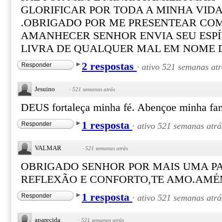
GLORIFICAR POR TODA A MINHA VID
.OBRIGADO POR ME PRESENTEAR CO
AMANHECER SENHOR ENVIA SEU ESPÍ
LIVRA DE QUALQUER MAL EM NOME D
2 respostas
Responder
·
ativo 521 semanas atr
Jesuino
·
521 semanas atrás
DEUS fortaleça minha fé. Abençoe minha fa
1 resposta
Responder
·
ativo 521 semanas atrá
VALMAR
·
521 semanas atrás
OBRIGADO SENHOR POR MAIS UMA P
REFLEXÃO E CONFORTO,TE AMO.AMÉ
1 resposta
Responder
·
ativo 521 semanas atrá
aparecida
·
521 semanas atrás