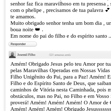
senhor faz fica maravilhoso em tu presensa ,
com o phelipe , precisamos de tua palavra 💕
te amamos.
Muito obrigado senhor tenha um bom dia , u
boua noite 👑 .
Em nome do pai do filho e do espírito santo 
Responder
Josemil Filho
·
521 semanas atrás
Amém! Obrigado Jesus pelo teu Amor por tua
pelas Maravilhas Operadas em Nossas Vidas
Filho Unigênito do Pai, para a Paz! Amém! 
Filho e do Espírito Santo de Deus, que saiba
caminhos de Vitória nesta Caminhada, pois m
obstáculos, mas no Pai, no Filho e em Vosso 
proverá! Amém! Amém! Amém! O Amor de Cr
Amém! Amém! Amém! Obrigado Jesussssssss!