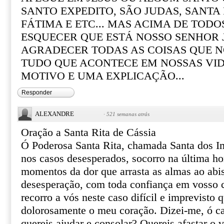
SANTO EXPEDITO, SÃO JUDAS, SANTA R
FÁTIMA E ETC... MAS ACIMA DE TOD
ESQUECER QUE ESTÁ NOSSO SENHOR 
AGRADECER TODAS AS COISAS QUE N
TUDO QUE ACONTECE EM NOSSAS VI
MOTIVO E UMA EXPLICAÇÃO...
Responder
ALEXANDRE
·
521 semanas atrás
Oração a Santa Rita de Cássia
Ó Poderosa Santa Rita, chamada Santa dos I
nos casos desesperados, socorro na última ho
momentos da dor que arrasta as almas ao abi
desesperação, com toda confiança em vosso ce
recorro a vós neste caso difícil e imprevisto 
dolorosamente o meu coração. Dizei-me, ó ca
quereis ajudar e consolar? Quereis afastar o 