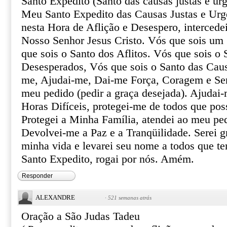
Santo Expedito (Santo das causas justas e urg
Meu Santo Expedito das Causas Justas e Urg
nesta Hora de Aflição e Desespero, intercede
Nosso Senhor Jesus Cristo. Vós que sois um 
que sois o Santo dos Aflitos. Vós que sois o 
Desesperados, Vós que sois o Santo das Caus
me, Ajudai-me, Dai-me Força, Coragem e Ser
meu pedido (pedir a graça desejada). Ajudai-
Horas Difíceis, protegei-me de todos que pos
Protegei a Minha Família, atendei ao meu pe
Devolvei-me a Paz e a Tranqüilidade. Serei gr
minha vida e levarei seu nome a todos que te
Santo Expedito, rogai por nós. Amém.
Responder
ALEXANDRE
·
521 semanas atrás
Oração a São Judas Tadeu