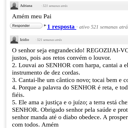
Adriana
·
521 semanas atrás
Amém meu Pai
1 resposta
Responder
·
ativo 521 semanas atrá
Izidio
·
521 semanas atrás
O senhor seja engrandecido! REGOZIJAI-
justos, pois aos retos convém o louvor.
2. Louvai ao SENHOR com harpa, cantai a el
instrumento de dez cordas.
3. Cantai-lhe um cântico novo; tocai bem e c
4. Porque a palavra do SENHOR é reta, e tod
fiéis.
5. Ele ama a justiça e o juízo; a terra está c
SENHOR. Obrigado senhor pela saúde e prot
senhor manda até o diabo obedece. A prosper
com todos. Amém