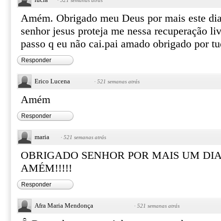
·
521 semanas atrás
Amém. Obrigado meu Deus por mais este dia
senhor jesus proteja me nessa recuperação li
passo q eu não cai.pai amado obrigado por t
Responder
Erico Lucena
·
521 semanas atrás
Amém
Responder
maria
·
521 semanas atrás
OBRIGADO SENHOR POR MAIS UM DIA
AMÉM!!!!!
Responder
Afra Maria Mendonça
·
521 semanas atrás