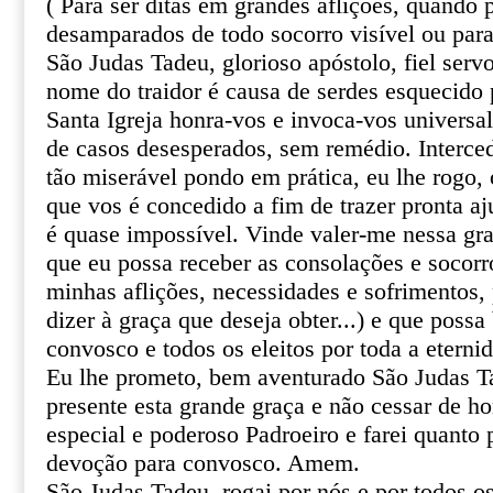
( Para ser ditas em grandes aflições, quando
desamparados de todo socorro visível ou par
São Judas Tadeu, glorioso apóstolo, fiel serv
nome do traidor é causa de serdes esquecido 
Santa Igreja honra-vos e invoca-vos univers
de casos desesperados, sem remédio. Interce
tão miserável pondo em prática, eu lhe rogo, o
que vos é concedido a fim de trazer pronta aj
é quase impossível. Vinde valer-me nessa gr
que eu possa receber as consolações e socor
minhas aflições, necessidades e sofrimentos, 
dizer à graça que deseja obter...) e que poss
convosco e todos os eleitos por toda a eterni
Eu lhe prometo, bem aventurado São Judas T
presente esta grande graça e não cessar de 
especial e poderoso Padroeiro e farei quanto 
devoção para convosco. Amem.
São Judas Tadeu, rogai por nós e por todos o