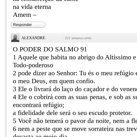
na vida eterna
Amem –
Responder
ALEXANDRE
·
521 semanas atrás
O PODER DO SALMO 91
1 Aquele que habita no abrigo do Altíssimo 
Todo-poderoso
2 pode dizer ao Senhor: Tu és o meu refúgio e
o meu Deus, em quem confio.
3 Ele o livrará do laço do caçador e do venen
4 Ele o cobrirá com as suas penas, e sob as s
encontrará refúgio;
a fidelidade dele será o seu escudo protetor.
5 Você não temerá o pavor da noite, nem a fl
6 nem a peste que se move sorrateira nas tre
devasta ao meio-dia.