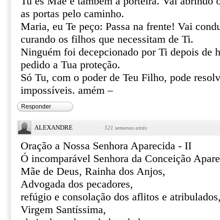
Tu és Mãe e também a porteira. Vai abrindo 
as portas pelo caminho.
Maria, eu Te peço: Passa na frente! Vai cond
curando os filhos que necessitam de Ti.
Ninguém foi decepcionado por Ti depois de h
pedido a Tua proteção.
Só Tu, com o poder de Teu Filho, pode resolve
impossíveis. amém –
Responder
ALEXANDRE
·
521 semanas atrás
Oração a Nossa Senhora Aparecida - II
Ó incomparável Senhora da Conceição Apare
Mãe de Deus, Rainha dos Anjos,
Advogada dos pecadores,
refúgio e consolação dos aflitos e atribulados
Virgem Santíssima,