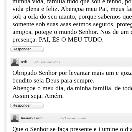
mimha vida, familia tudo que sou e tenho, po
vida plena e feliz. Abençoa meu Pai, meus fa
sob a orla do seu manto, porque sabemos que
somente sob suas asas estmos seguros, prote
amigos, potege o mundo Senhor. Nos de um d
presença. PAI, ÉS O MEU TUDO.
Responder
serli
·
521 semanas atrás
Obrigado Senhor por levantar mais um e goza
bendito seja Deus para sempre.
Abençoe o meu dia, da minha família, de tod
Assim seja. Amém.
Responder
Jurandy Bispo
·
521 semanas atrás
Que o Senhor se faça presente e ilumine o di