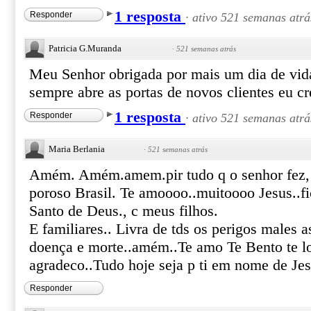
1 resposta
Responder
·
ativo 521 semanas atrá
Patricia G.Muranda
·
521 semanas atrás
Meu Senhor obrigada por mais um dia de vi
sempre abre as portas de novos clientes eu cr
1 resposta
Responder
·
ativo 521 semanas atrá
Maria Berlania
·
521 semanas atrás
Amém. Amém.amem.pir tudo q o senhor fez, f
poroso Brasil. Te amoooo..muitoooo Jesus..fi
Santo de Deus., c meus filhos.
E familiares.. Livra de tds os perigos males a
doença e morte..amém..Te amo Te Bento te lo
agradeco..Tudo hoje seja p ti em nome de J
Responder