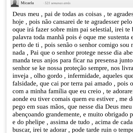
Micaela
·
521 semanas atrás
Deus meu , pai de todas as coisas , te agrade
hoje , pois não cansarei de te agradesser pelo
oque irá fazer sobre mim pai selestial, irei te 
palavra toda manhã pois é oque me sustenta e
perto de ti , pois senão o senhor comigo sou
nada , Pai que o senhor protege nesse dia a
manda teus anjos para ficar na presensa junto
senhor se ke nossa proteção sempre, nos livr
inveja , olho gordo , infermidade, aqueles q
falsidade, que cai por terra pai amado , pois
com a minha família que eu creio , te adorare
aonde eu tiver comais quem eu estiver , me 
pego em suas mãos, que nesse dia Deus meu 
abençoando grandemente, e muito obrigado p
e do phelipe , assima de tudo , acima de cada 
buscar, irei te adorar , pode tarde ruin o te