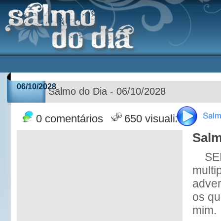
06/10/2028
Salmo do Dia - 06/10/2028
0 comentários
650 visualizações
Salm
SE
multi
adver
os qu
mim.