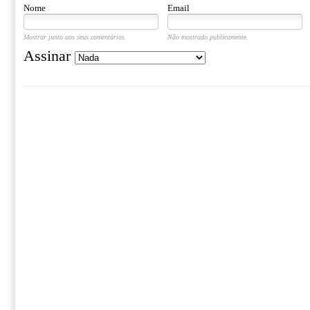
Nome
Email
Mostrar junto aos seus comentários.
Não mostrado publicamente.
Assinar