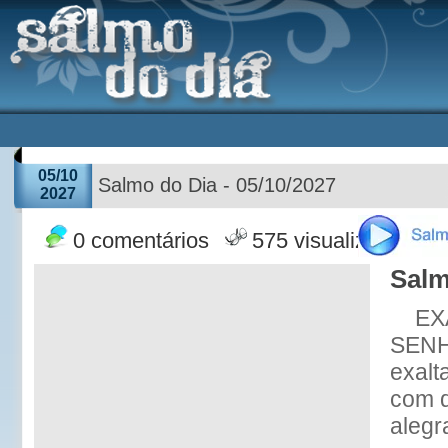
05/10
Salmo do Dia - 05/10/2027
2027
0 comentários
575 visualizações
Salm
EX
SENH
exalt
com q
alegr