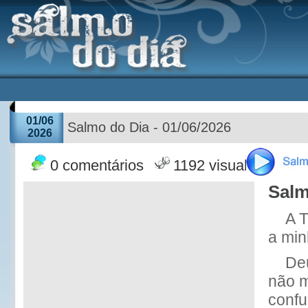
01/06
Salmo do Dia - 01/06/2026
2026
0 comentários
1192 visualizações
Salm
A 
a min
Deu
não 
confu