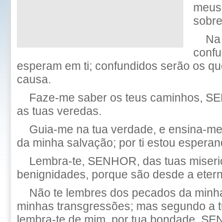
meus 
sobre
Na
confu
esperam em ti; confundidos serão os q
causa.
Faze-me saber os teus caminhos, S
as tuas veredas.
Guia-me na tua verdade, e ensina-me,
da minha salvação; por ti estou esperan
Lembra-te, SENHOR, das tuas miseric
benignidades, porque são desde a etern
Não te lembres dos pecados da minh
minhas transgressões; mas segundo a tu
lembra-te de mim, por tua bondade, S