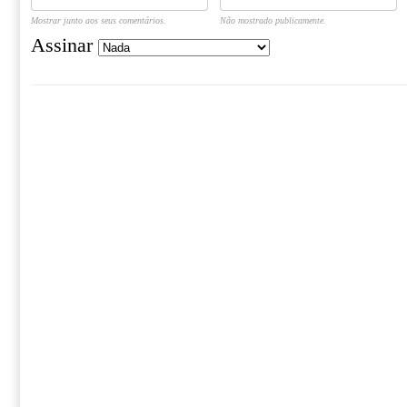
Mostrar junto aos seus comentários.
Não mostrado publicamente.
Assinar