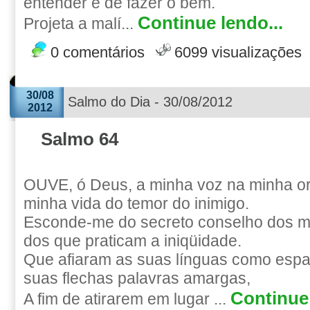
entender e de fazer o bem.
Continue lendo...
Projeta a malí...
0 comentários
6099 visualizações
30/08
Salmo do Dia - 30/08/2012
2012
Salmo 64
OUVE, ó Deus, a minha voz na minha o
minha vida do temor do inimigo.
Esconde-me do secreto conselho dos ma
dos que praticam a iniqüidade.
Que afiaram as suas línguas como esp
suas flechas palavras amargas,
Continue 
A fim de atirarem em lugar ...