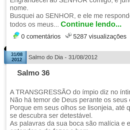
Engrandecei ao SENHOR comigo; e junt
nome.
Busquei ao SENHOR, e ele me responde
Continue lendo...
todos os meus...
0 comentários
5287 visualizações
31/08
Salmo do Dia - 31/08/2012
2012
Salmo 36
A TRANSGRESSÃO do ímpio diz no ínti
Não há temor de Deus perante os seus 
Porque em seus olhos se lisonjeia, até 
se descubra ser detestável.
As palavras da sua boca são malícia e 