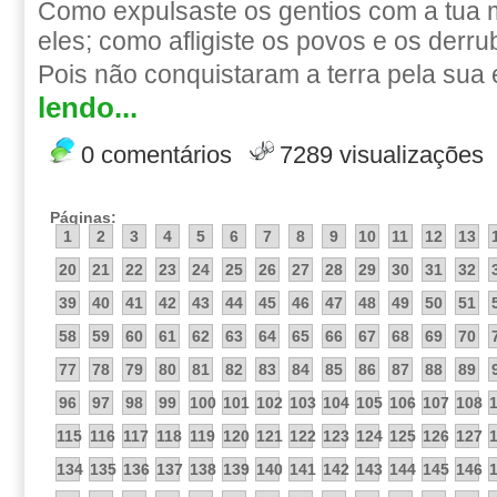
Como expulsaste os gentios com a tua m
eles; como afligiste os povos e os derru
Pois não conquistaram a terra pela sua
lendo...
0 comentários
7289 visualizações
Páginas:
1
2
3
4
5
6
7
8
9
10
11
12
13
20
21
22
23
24
25
26
27
28
29
30
31
32
39
40
41
42
43
44
45
46
47
48
49
50
51
58
59
60
61
62
63
64
65
66
67
68
69
70
77
78
79
80
81
82
83
84
85
86
87
88
89
96
97
98
99
100
101
102
103
104
105
106
107
108
115
116
117
118
119
120
121
122
123
124
125
126
127
134
135
136
137
138
139
140
141
142
143
144
145
146