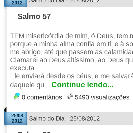
Salmo do Dia - 26/08/2012
2012
Salmo 57
TEM misericórdia de mim, ó Deus, tem m
porque a minha alma confia em ti; e à 
me abrigo, até que passem as calamida
Clamarei ao Deus altíssimo, ao Deus q
executa.
Ele enviará desde os céus, e me salvar
Continue lendo...
daquele qu...
0 comentários
5490 visualizações
25/08
Salmo do Dia - 25/08/2012
2012