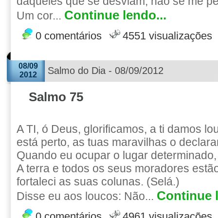
daqueles que se desviam; não se me pe
Continue lendo...
Um cor...
0 comentários
4551 visualizações
08/09
Salmo do Dia - 08/09/2012
2012
Salmo 75
A TI, ó Deus, glorificamos, a ti damos lo
está perto, as tuas maravilhas o declar
Quando eu ocupar o lugar determinado, 
A terra e todos os seus moradores estã
fortaleci as suas colunas. (Selá.)
Continue l
Disse eu aos loucos: Não...
0 comentários
4961 visualizações