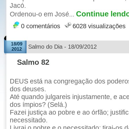
Jacó.
Continue lendo
Ordenou-o em José...
0 comentários
6028 visualizações
18/09
Salmo do Dia - 18/09/2012
2012
Salmo 82
DEUS está na congregação dos poderos
dos deuses.
Até quando julgareis injustamente, e ac
dos ímpios? (Selá.)
Fazei justiça ao pobre e ao órfão; justifica
necessitado.
Livrai o pobre e o necessitado; tirai-os