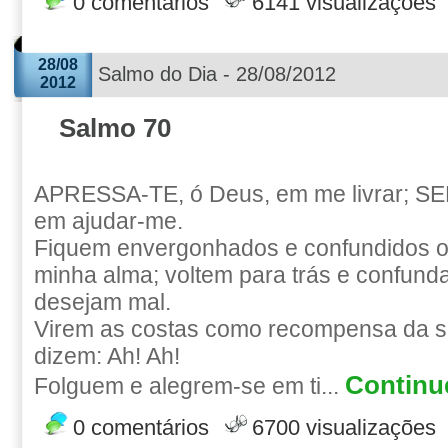
0 comentários
6141 visualizações
28/08
Salmo do Dia - 28/08/2012
2012
Salmo 70
APRESSA-TE, ó Deus, em me livrar; S
em ajudar-me.
Fiquem envergonhados e confundidos o
minha alma; voltem para trás e confun
desejam mal.
Virem as costas como recompensa da s
dizem: Ah! Ah!
Continue
Folguem e alegrem-se em ti...
0 comentários
6700 visualizações