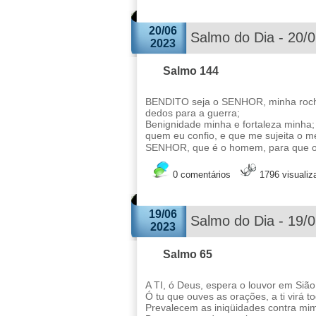
20/06
Salmo do Dia - 20/
2023
Salmo 144
BENDITO seja o SENHOR, minha rocha
dedos para a guerra;
Benignidade minha e fortaleza minha; 
quem eu confio, e que me sujeita o m
SENHOR, que é o homem, para que o
0 comentários
1796 visuali
19/06
Salmo do Dia - 19/
2023
Salmo 65
A TI, ó Deus, espera o louvor em Sião,
Ó tu que ouves as orações, a ti virá t
Prevalecem as iniqüidades contra mim