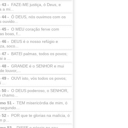
 43 -
FAZE-ME justiça, ó Deus, e
a a mi...
 44 -
Ó DEUS, nós ouvimos com os
 ouvido...
 45 -
O MEU coração ferve com
as boas, f...
 46 -
DEUS é o nosso refúgio e
eza, soco...
 47 -
BATEI palmas, todos os povos;
i a ...
 48 -
GRANDE é o SENHOR e mui
de louvor,...
 49 -
OUVI isto, vós todos os povos;
 ...
 50 -
O DEUS poderoso, o SENHOR,
e chamo...
lmo 51 -
TEM misericórdia de mim, ó
 segundo...
 52 -
POR que te glorias na malícia, ó
 p...
lmo 53 -
DISSE o néscio no seu