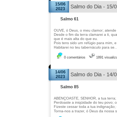
15/06
Salmo do Dia - 15/
2023
Salmo 61
OUVE, ó Deus, o meu clamor; atende
Desde o fim da terra clamarei a ti, 
que é mais alta do que eu.
Pois tens sido um refúgio para mim, e 
Habitarei no teu tabernáculo para se..
0 comentários
1891 visuali
14/06
Salmo do Dia - 14/
2023
Salmo 85
ABENÇOASTE, SENHOR, a tua terra; fiz
Perdoaste a iniqüidade do teu povo; c
Fizeste cessar toda a tua indignação; 
Torna-nos a trazer, ó Deus da nossa s