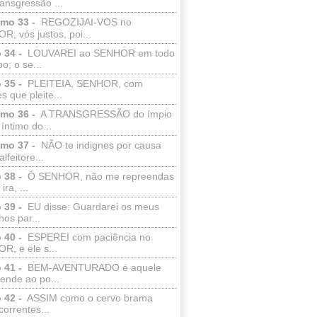
ransgressão ...
lmo 33 -
REGOZIJAI-VOS no
, vós justos, poi...
 34 -
LOUVAREI ao SENHOR em todo
o; o se...
 35 -
PLEITEIA, SENHOR, com
s que pleite...
lmo 36 -
A TRANSGRESSÃO do ímpio
 íntimo do...
lmo 37 -
NÃO te indignes por causa
lfeitore...
 38 -
Ó SENHOR, não me repreendas
ira, ...
 39 -
EU disse: Guardarei os meus
os par...
 40 -
ESPEREI com paciência no
R, e ele s...
 41 -
BEM-AVENTURADO é aquele
ende ao po...
 42 -
ASSIM como o cervo brama
correntes...