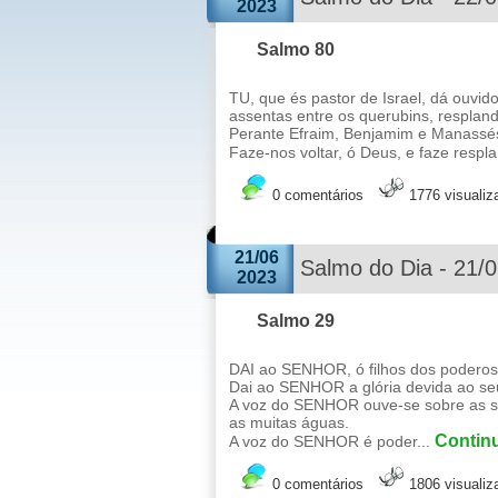
2023
Salmo 80
TU, que és pastor de Israel, dá ouvid
assentas entre os querubins, resplan
Perante Efraim, Benjamim e Manassés,
Faze-nos voltar, ó Deus, e faze respla
0 comentários
1776 visuali
21/06
Salmo do Dia - 21/
2023
Salmo 29
DAI ao SENHOR, ó filhos dos poderos
Dai ao SENHOR a glória devida ao s
A voz do SENHOR ouve-se sobre as su
as muitas águas.
Continu
A voz do SENHOR é poder...
0 comentários
1806 visuali