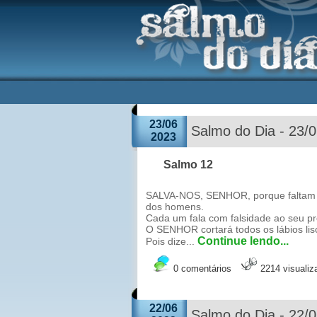
23/06
Salmo do Dia - 23/
2023
Salmo 12
SALVA-NOS, SENHOR, porque faltam os
dos homens.
Cada um fala com falsidade ao seu pr
O SENHOR cortará todos os lábios lis
Continue lendo...
Pois dize...
0 comentários
2214 visuali
22/06
Salmo do Dia - 22/