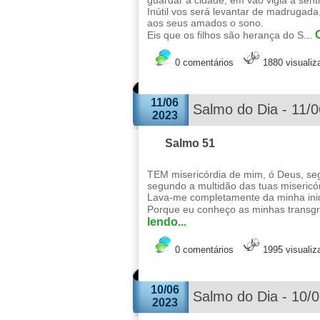
guardar a cidade, em vão vigia a senti
Inútil vos será levantar de madrugada
aos seus amados o sono.
Eis que os filhos são herança do S...
0 comentários
1880 visuali
11/06
Salmo do Dia - 11/
2023
Salmo 51
TEM misericórdia de mim, ó Deus, se
segundo a multidão das tuas misericó
Lava-me completamente da minha iniq
Porque eu conheço as minhas transgr
lendo...
0 comentários
1995 visuali
10/06
Salmo do Dia - 10/
2023