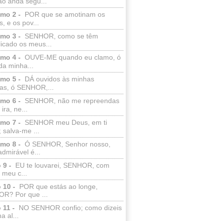
ão anda segu...
lmo 2 -
POR que se amotinam os
s, e os pov...
lmo 3 -
SENHOR, como se têm
licado os meus...
lmo 4 -
OUVE-ME quando eu clamo, ó
da minha...
lmo 5 -
DÁ ouvidos às minhas
ras, ó SENHOR,...
lmo 6 -
SENHOR, não me repreendas
ira, ne...
lmo 7 -
SENHOR meu Deus, em ti
; salva-me ...
lmo 8 -
Ó SENHOR, Senhor nosso,
dmirável é...
 9 -
EU te louvarei, SENHOR, com
 meu c...
 10 -
POR que estás ao longe,
R? Por que ...
 11 -
NO SENHOR confio; como dizeis
a al...