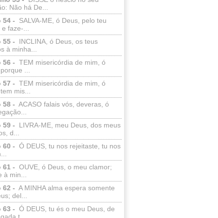
o: Não há De...
 54 -
SALVA-ME, ó Deus, pelo teu
e faze-...
 55 -
INCLINA, ó Deus, os teus
s à minha...
 56 -
TEM misericórdia de mim, ó
porque ...
 57 -
TEM misericórdia de mim, ó
tem mis...
 58 -
ACASO falais vós, deveras, ó
egação...
 59 -
LIVRA-ME, meu Deus, dos meus
s, d...
 60 -
Ó DEUS, tu nos rejeitaste, tu nos
...
 61 -
OUVE, ó Deus, o meu clamor;
 à min...
 62 -
A MINHA alma espera somente
s; del...
 63 -
Ó DEUS, tu és o meu Deus, de
ada t...