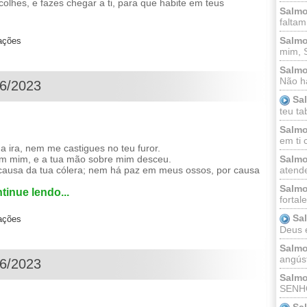
lhes, e fazes chegar a ti, para que habite em teus
Salmo
faltam
Salmo
zações
mim, 
Salmo
Não há
06/2023
Sa
teu ta
Salmo
em ti 
ira, nem me castigues no teu furor.
em mim, e a tua mão sobre mim desceu.
Salmo
 causa da tua cólera; nem há paz em meus ossos, por causa
atende
Salmo
tinue lendo...
fortal
Sa
zações
Deus e 
Salmo
angúst
06/2023
Salmo
SENHO
Sa