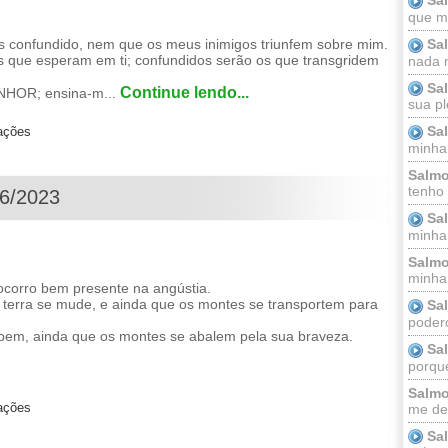
que m
Sa
s confundido, nem que os meus inimigos triunfem sobre mim.
s que esperam em ti; confundidos serão os que transgridem
nada m
Sa
Continue lendo...
NHOR; ensina-m...
sua pl
Sa
zações
minha
Salmo
tenho
06/2023
Sa
minha 
Salmo
minha;
socorro bem presente na angústia.
 terra se mude, e ainda que os montes se transportem para
Sa
podero
rbem, ainda que os montes se abalem pela sua braveza.
Sa
porque
Salmo
zações
me dei
Sa