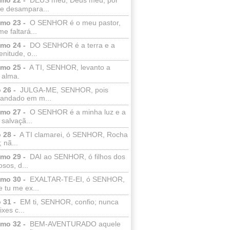
e desampara...
lmo 23 -
O SENHOR é o meu pastor,
e faltará...
lmo 24 -
DO SENHOR é a terra e a
enitude, o...
lmo 25 -
A TI, SENHOR, levanto a
 alma.
 26 -
JULGA-ME, SENHOR, pois
 andado em m...
lmo 27 -
O SENHOR é a minha luz e a
salvaçã...
 28 -
A TI clamarei, ó SENHOR, Rocha
 nã...
lmo 29 -
DAI ao SENHOR, ó filhos dos
sos, d...
lmo 30 -
EXALTAR-TE-EI, ó SENHOR,
 tu me ex...
 31 -
EM ti, SENHOR, confio; nunca
xes c...
lmo 32 -
BEM-AVENTURADO aquele