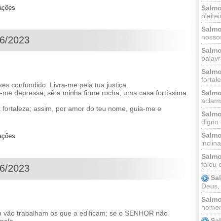
Salmo
zações
pleitei
Salmo
nossos
06/2023
Salmo
palavr
Salmo
fortal
s confundido. Livra-me pela tua justiça.
Salmo
ra-me depressa; sê a minha firme rocha, uma casa fortíssima
aclama
 fortaleza; assim, por amor do teu nome, guia-me e
Salmo
digno 
Salmo
zações
inclinai
Salmo
falou 
06/2023
Sa
Deus,
Salmo
homem
m vão trabalham os que a edificam; se o SENHOR não
Sa