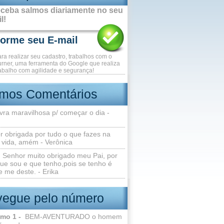
ceba salmos diariamente no seu
l!
ara realizar seu cadastro, trabalhos com o
rner, uma ferramenta do Google que realiza
abalho com agilidade e segurança!
imos Comentários
vra maravilhosa p/ começar o dia -
r obrigada por tudo o que fazes na
 vida, amém - Verônica
Senhor muito obrigado meu Pai, por
ue sou e que tenho,pois se tenho é
 me deste. - Erika
egue pelo número
lmo 1 -
BEM-AVENTURADO o homem