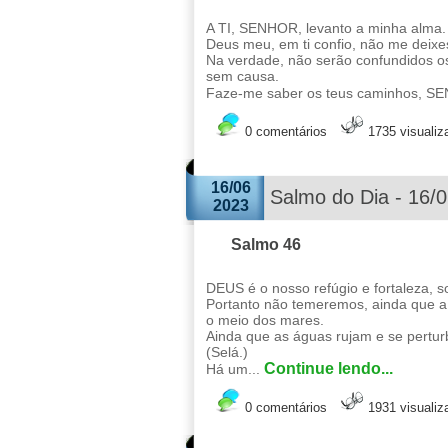
A TI, SENHOR, levanto a minha alma.
Deus meu, em ti confio, não me deixe
Na verdade, não serão confundidos o
sem causa.
Faze-me saber os teus caminhos, SE
0 comentários
1735 visuali
16/06
Salmo do Dia - 16/
2023
Salmo 46
DEUS é o nosso refúgio e fortaleza, 
Portanto não temeremos, ainda que a
o meio dos mares.
Ainda que as águas rujam e se pertu
(Selá.)
Continue lendo...
Há um...
0 comentários
1931 visuali