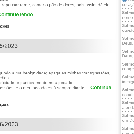
nela.
coraçã
, repousar tarde, comer o pão de dores, pois assim dá ele
Salmo
Continue lendo...
nome, 
Salmo
zações
ouvido
Salmo
Deus, 
06/2023
Salmo
Deus, 
Salmo
congr
gundo a tua benignidade; apaga as minhas transgressões,
Salmo
rdias.
inimigo
üidade, e purifica-me do meu pecado.
Continue
essões, e o meu pecado está sempre diante ...
Salmo
espalh
Salmo
zações
atende
Salmo
em Deu
06/2023
Salmo
madrug