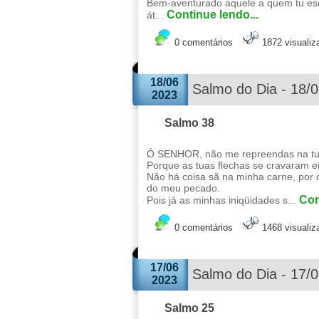
Bem-aventurado aquele a quem tu esco
Continue lendo...
át...
0 comentários
1872 visuali
18/06
Salmo do Dia - 18/
2023
Salmo 38
Ó SENHOR, não me repreendas na tua 
Porque as tuas flechas se cravaram 
Não há coisa sã na minha carne, por
do meu pecado.
Con
Pois já as minhas iniqüidades s...
0 comentários
1468 visuali
17/06
Salmo do Dia - 17/
2023
Salmo 25