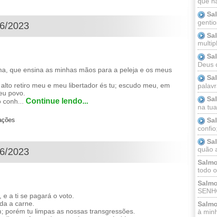
que n
Sa
gentio
06/2023
Sa
multip
Sa
Deus 
, que ensina as minhas mãos para a peleja e os meus
Sa
alto retiro meu e meu libertador és tu; escudo meu, em
palav
eu povo.
Sa
Continue lendo...
 conh...
na tua 
Sa
zações
confio
Sa
quão a
06/2023
Salmo
todo o
Salmo
SENHO
 e a ti se pagará o voto.
oda a carne.
Salmo
; porém tu limpas as nossas transgressões.
à minh