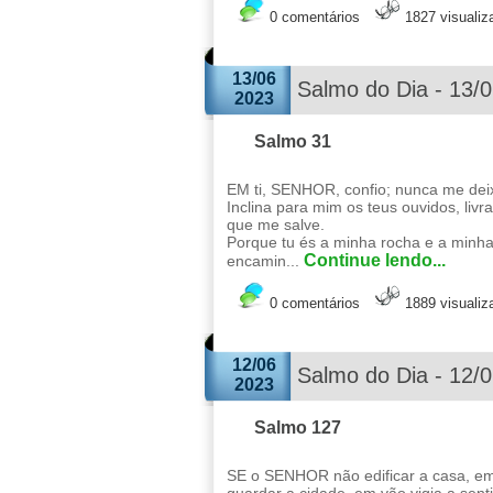
0 comentários
1827 visuali
13/06
Salmo do Dia - 13/
2023
Salmo 31
EM ti, SENHOR, confio; nunca me deixe
Inclina para mim os teus ouvidos, liv
que me salve.
Porque tu és a minha rocha e a minha
Continue lendo...
encamin...
0 comentários
1889 visuali
12/06
Salmo do Dia - 12/
2023
Salmo 127
SE o SENHOR não edificar a casa, e