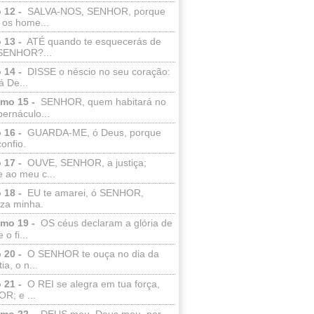
 12 -
SALVA-NOS, SENHOR, porque
 os home...
 13 -
ATÉ quando te esquecerás de
SENHOR?...
 14 -
DISSE o néscio no seu coração:
 De...
lmo 15 -
SENHOR, quem habitará no
bernáculo...
 16 -
GUARDA-ME, ó Deus, porque
confio.
 17 -
OUVE, SENHOR, a justiça;
 ao meu c...
 18 -
EU te amarei, ó SENHOR,
eza minha.
lmo 19 -
OS céus declaram a glória de
o fi...
 20 -
O SENHOR te ouça no dia da
ia, o n...
 21 -
O REI se alegra em tua força,
R; e ...
lmo 22 -
DEUS meu, Deus meu, por