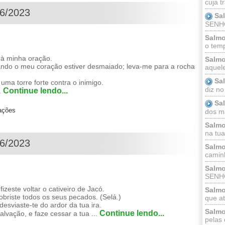
cuja t
06/2023
Sa
SENHOR
Salmo
o temp
 à minha oração.
Salmo
quando o meu coração estiver desmaiado; leva-me para a rocha
aquele
Sa
uma torre forte contra o inimigo.
diz no
Continue lendo...
.
Sa
zações
dos ma
Salmo
na tua 
06/2023
Salmo
caminh
Salmo
SENHO
este voltar o cativeiro de Jacó.
Salmo
obriste todos os seus pecados. (Selá.)
que at
desviaste-te do ardor da tua ira.
Salmo
Continue lendo...
alvação, e faze cessar a tua ...
pelas 