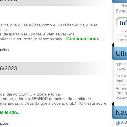
Re
E-mai
os; tu, que guias a José como a um rebanho; tu, que te
dece.
* P
 desperta o teu poder, e vem salvar-nos.
FeedBu
Continue lendo...
ndecer o teu rosto, e seremos salv...
esse tr
zações
Últ
q pala
06/2023
isabel
Senho
minha
Amém 
tudo q
os, dai ao SENHOR glória e força.
porque
eu nome, adorai o SENHOR na beleza da santidade.
as águas; o Deus da glória troveja; o SENHOR está sobre
Nav
e lendo...
Sa
zações