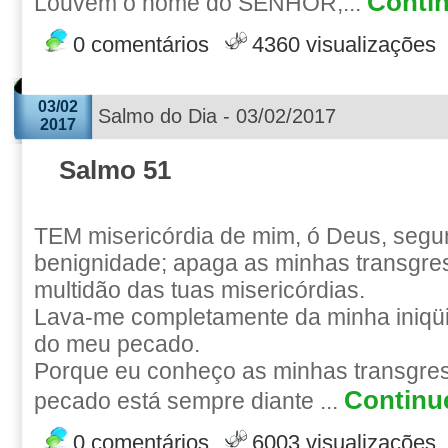
Contin
Louvem o nome do SENHOR,...
0 comentários
4360 visualizações
03/02
Salmo do Dia - 03/02/2017
2017
Salmo 51
TEM misericórdia de mim, ó Deus, segu
benignidade; apaga as minhas transgre
multidão das tuas misericórdias.
Lava-me completamente da minha iniqüi
do meu pecado.
Porque eu conheço as minhas transgre
Continue
pecado está sempre diante ...
0 comentários
6003 visualizações