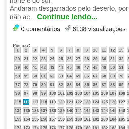
norte e do sul.
Andaram desgarrados pelo deserto, por 
Continue lendo...
não ac...
0 comentários
6138 visualizações
Páginas:
1
2
3
4
5
6
7
8
9
10
11
12
13
20
21
22
23
24
25
26
27
28
29
30
31
32
39
40
41
42
43
44
45
46
47
48
49
50
51
58
59
60
61
62
63
64
65
66
67
68
69
70
77
78
79
80
81
82
83
84
85
86
87
88
89
96
97
98
99
100
101
102
103
104
105
106
107
108
115
116
117
118
119
120
121
122
123
124
125
126
127
134
135
136
137
138
139
140
141
142
143
144
145
146
153
154
155
156
157
158
159
160
161
162
163
164
165
172
173
174
175
176
177
178
179
180
181
182
183
184