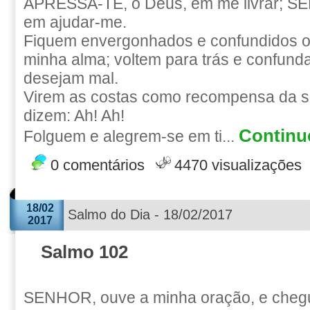
APRESSA-TE, ó Deus, em me livrar; S
em ajudar-me.
Fiquem envergonhados e confundidos o
minha alma; voltem para trás e confun
desejam mal.
Virem as costas como recompensa da s
dizem: Ah! Ah!
Continue
Folguem e alegrem-se em ti...
0 comentários
4470 visualizações
18/02
Salmo do Dia - 18/02/2017
2017
Salmo 102
SENHOR, ouve a minha oração, e chegue