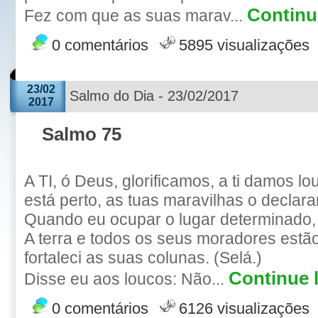
Continue
Fez com que as suas marav...
0 comentários
5895 visualizações
23/02
Salmo do Dia - 23/02/2017
2017
Salmo 75
A TI, ó Deus, glorificamos, a ti damos lo
está perto, as tuas maravilhas o declar
Quando eu ocupar o lugar determinado, 
A terra e todos os seus moradores estã
fortaleci as suas colunas. (Selá.)
Continue l
Disse eu aos loucos: Não...
0 comentários
6126 visualizações