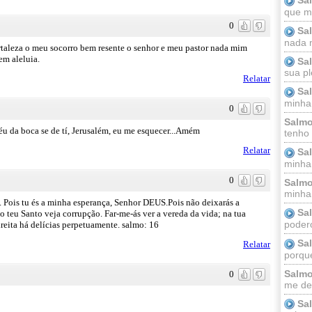
que m
0
Sa
nada m
taleza o meu socorro bem resente o senhor e meu pastor nada mim
em aleluia.
Sa
sua pl
Relatar
Sa
minha
0
Salmo
 da boca se de tí, Jerusalém, eu me esquecer...Amém
tenho
Relatar
Sa
minha 
0
Salmo
minha;
Pois tu és a minha esperança, Senhor DEUS.Pois não deixarás a
Sa
 teu Santo veja corrupção. Far-me-ás ver a vereda da vida; na tua
podero
ireita há delícias perpetuamente. salmo: 16
Sa
Relatar
porque
Salmo
0
me dei
Sa