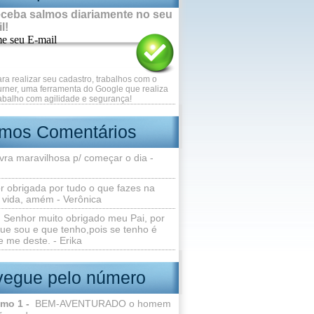
ceba salmos diariamente no seu
l!
me seu E-mail
ara realizar seu cadastro, trabalhos com o
rner, uma ferramenta do Google que realiza
abalho com agilidade e segurança!
imos Comentários
vra maravilhosa p/ começar o dia -
r obrigada por tudo o que fazes na
 vida, amém - Verônica
Senhor muito obrigado meu Pai, por
ue sou e que tenho,pois se tenho é
 me deste. - Erika
egue pelo número
lmo 1 -
BEM-AVENTURADO o homem