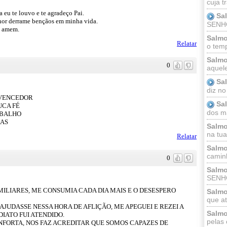
cuja t
eu te louvo e te agradeço Pai.
Sa
hor derrame bençãos em minha vida.
SENHOR
o amem.
Salmo
Relatar
o temp
Salmo
0
aquele
Sa
diz no
 VENCEDOR
Sa
UCA FÉ
dos ma
ABALHO
ÇAS
Salmo
na tua 
Relatar
Salmo
caminh
0
Salmo
SENHO
ILIARES, ME CONSUMIA CADA DIA MAIS E O DESESPERO
Salmo
que at
 AJUDASSE NESSA HORA DE AFLIÇÃO, ME APEGUEI E REZEI A
Salmo
IATO FUI ATENDIDO.
pelas 
ONFORTA, NOS FAZ ACREDITAR QUE SOMOS CAPAZES DE