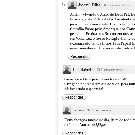
Josemil Filho
·
318 semanas atrás
Amém! Vivendo o Amor de Deus Pai, Deu
Esperança, da Vida e da Paz! Acalenta 
para a nossa caminhada. Crê no Nome Glo
Gratidão Papai pelo Amor que nos Conc
pecados...Perdoa-nos Senhor em nossas f
em Vossa Luz o nosso Refúgio diante de 
exterminado tantos filhos Teus Papai! 
novo amanhecer...Livrai-nos de Todo o
Responder
CarollaFreire
·
318 semanas atrás
Guarda me Deus porque em ti confio!!!
Obrigada por mais um dia de vida, pela min
edificar tudo o q temos!
Responder
Jailson
·
318 semanas atrás
Deus abençoa mais esse dia, livra de todo m
enfermo. Amém. 🙏🙌🙌🙏
Responder