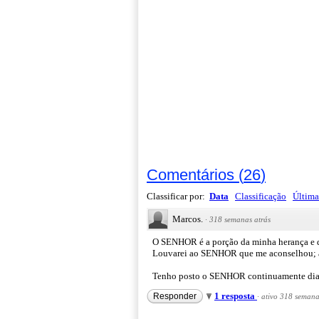
Comentários
(
26
)
Classificar por:
Data
Classificação
Última
Marcos.
·
318 semanas atrás
O SENHOR é a porção da minha herança e do
Louvarei ao SENHOR que me aconselhou; at
Tenho posto o SENHOR continuamente diante
1 resposta
Responder
·
ativo 318 semana