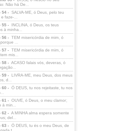
o: Não há De...
 54 -
SALVA-ME, ó Deus, pelo teu
e faze-...
 55 -
INCLINA, ó Deus, os teus
s à minha...
 56 -
TEM misericórdia de mim, ó
porque ...
 57 -
TEM misericórdia de mim, ó
tem mis...
 58 -
ACASO falais vós, deveras, ó
egação...
 59 -
LIVRA-ME, meu Deus, dos meus
s, d...
 60 -
Ó DEUS, tu nos rejeitaste, tu nos
...
 61 -
OUVE, ó Deus, o meu clamor;
 à min...
 62 -
A MINHA alma espera somente
s; del...
 63 -
Ó DEUS, tu és o meu Deus, de
ada t...