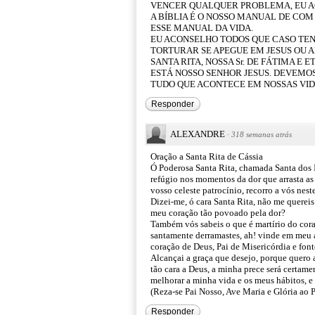
VENCER QUALQUER PROBLEMA, EU A
A BÍBLIA É O NOSSO MANUAL DE COM 
ESSE MANUAL DA VIDA.
EU ACONSELHO TODOS QUE CASO TE
TORTURAR SE APEGUE EM JESUS OU AL
SANTA RITA, NOSSA Sr. DE FÁTIMA E
ESTÁ NOSSO SENHOR JESUS. DEVEMOS
TUDO QUE ACONTECE EM NOSSAS VID
Responder
ALEXANDRE
·
318 semanas atrás
Oração a Santa Rita de Cássia
Ó Poderosa Santa Rita, chamada Santa dos 
refúgio nos momentos da dor que arrasta a
vosso celeste patrocínio, recorro a vós nes
Dizei-me, ó cara Santa Rita, não me quereis
meu coração tão povoado pela dor?
Também vós sabeis o que é martírio do coraç
santamente derramastes, ah! vinde em meu au
coração de Deus, Pai de Misericórdia e font
Alcançai a graça que desejo, porque quero a
tão cara a Deus, a minha prece será certame
melhorar a minha vida e os meus hábitos, e 
(Reza-se Pai Nosso, Ave Maria e Glória ao P
Responder