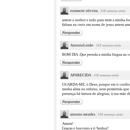
rosimeire oliveira
·
318 semanas atrás
amem o senhor e tudo para mim a minha for
faltara eu creio em nome de jesus amem am
Responder
AntonioLeitão
·
318 semanas atrás
BOM DIA..Que prenda a minha língua ao céu
Responder
APARECIDA
·
318 semanas atrás
GUARDA-ME, ó Deus, porque em ti confio. 
minha alma no inferno, nem permitirás que o
presença há fartura de alegrias; à tua mão d
Responder
antonio mendes
·
318 semanas atrás
Amem!
Graças e louvores a ti Senhor!