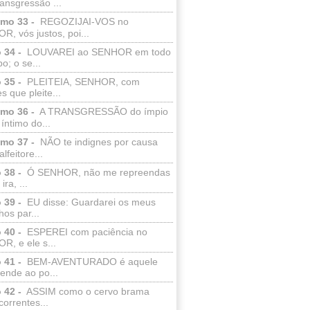
ransgressão ...
lmo 33 -
REGOZIJAI-VOS no
, vós justos, poi...
 34 -
LOUVAREI ao SENHOR em todo
o; o se...
 35 -
PLEITEIA, SENHOR, com
s que pleite...
lmo 36 -
A TRANSGRESSÃO do ímpio
 íntimo do...
lmo 37 -
NÃO te indignes por causa
lfeitore...
 38 -
Ó SENHOR, não me repreendas
ira, ...
 39 -
EU disse: Guardarei os meus
os par...
 40 -
ESPEREI com paciência no
R, e ele s...
 41 -
BEM-AVENTURADO é aquele
ende ao po...
 42 -
ASSIM como o cervo brama
correntes...