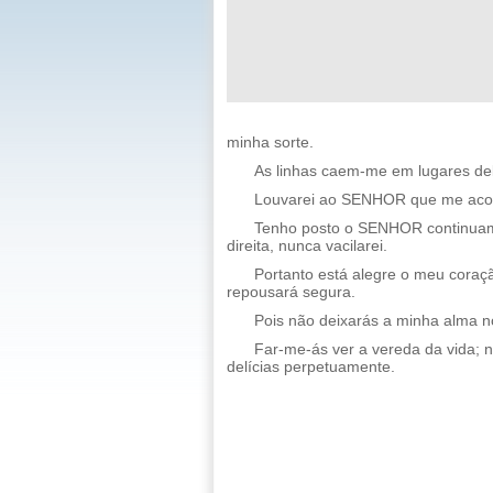
minha sorte.
As linhas caem-me em lugares de
Louvarei ao SENHOR que me acons
Tenho posto o SENHOR continuame
direita, nunca vacilarei.
Portanto está alegre o meu coraç
repousará segura.
Pois não deixarás a minha alma no
Far-me-ás ver a vereda da vida; na
delícias perpetuamente.