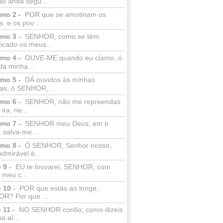
ão anda segu...
lmo 2 -
POR que se amotinam os
s, e os pov...
lmo 3 -
SENHOR, como se têm
licado os meus...
lmo 4 -
OUVE-ME quando eu clamo, ó
da minha...
lmo 5 -
DÁ ouvidos às minhas
ras, ó SENHOR,...
lmo 6 -
SENHOR, não me repreendas
ira, ne...
lmo 7 -
SENHOR meu Deus, em ti
; salva-me ...
lmo 8 -
Ó SENHOR, Senhor nosso,
dmirável é...
 9 -
EU te louvarei, SENHOR, com
 meu c...
 10 -
POR que estás ao longe,
R? Por que ...
 11 -
NO SENHOR confio; como dizeis
a al...