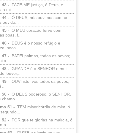
 43 -
FAZE-ME justiça, ó Deus, e
a a mi...
 44 -
Ó DEUS, nós ouvimos com os
 ouvido...
 45 -
O MEU coração ferve com
as boas, f...
 46 -
DEUS é o nosso refúgio e
eza, soco...
 47 -
BATEI palmas, todos os povos;
i a ...
 48 -
GRANDE é o SENHOR e mui
de louvor,...
 49 -
OUVI isto, vós todos os povos;
 ...
 50 -
O DEUS poderoso, o SENHOR,
e chamo...
lmo 51 -
TEM misericórdia de mim, ó
 segundo...
 52 -
POR que te glorias na malícia, ó
 p...
lmo 53 -
DISSE o néscio no seu