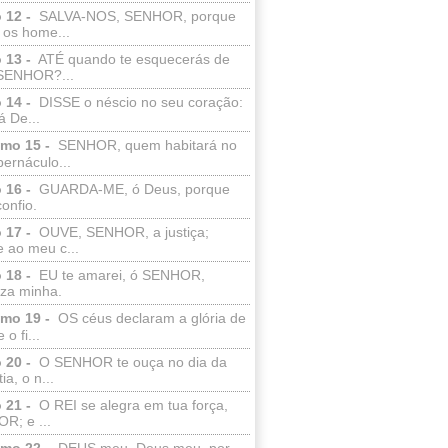
 12 -
SALVA-NOS, SENHOR, porque
 os home...
 13 -
ATÉ quando te esquecerás de
SENHOR?...
 14 -
DISSE o néscio no seu coração:
 De...
lmo 15 -
SENHOR, quem habitará no
bernáculo...
 16 -
GUARDA-ME, ó Deus, porque
confio.
 17 -
OUVE, SENHOR, a justiça;
 ao meu c...
 18 -
EU te amarei, ó SENHOR,
eza minha.
lmo 19 -
OS céus declaram a glória de
o fi...
 20 -
O SENHOR te ouça no dia da
ia, o n...
 21 -
O REI se alegra em tua força,
R; e ...
lmo 22 -
DEUS meu, Deus meu, por