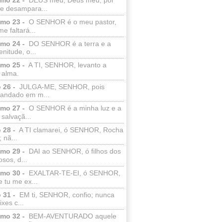
e desampara...
lmo 23 -
O SENHOR é o meu pastor,
e faltará...
lmo 24 -
DO SENHOR é a terra e a
enitude, o...
lmo 25 -
A TI, SENHOR, levanto a
 alma.
 26 -
JULGA-ME, SENHOR, pois
 andado em m...
lmo 27 -
O SENHOR é a minha luz e a
salvaçã...
 28 -
A TI clamarei, ó SENHOR, Rocha
 nã...
lmo 29 -
DAI ao SENHOR, ó filhos dos
sos, d...
lmo 30 -
EXALTAR-TE-EI, ó SENHOR,
 tu me ex...
 31 -
EM ti, SENHOR, confio; nunca
xes c...
lmo 32 -
BEM-AVENTURADO aquele