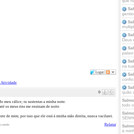
que n
Sa
gentio
Sa
multip
Sa
Deus 
Sa
palav
Sa
na tua 
Logar
Sa
confio
 Atividade
Sa
0
quão a
Salmo
 meu cálice; tu sustentas a minha sorte.
todo o
é os meus rins me ensinam de noite.
Salmo
 de mim; por isso que ele está à minha mão direita, nunca vacilarei.
SENHO
Relatar
s atrás
Salmo
à minh