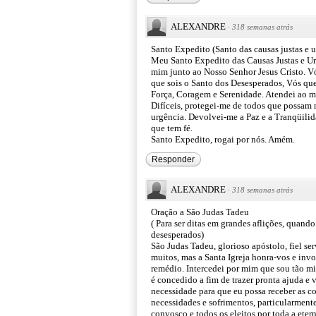
ALEXANDRE
·
318 semanas atrás
Santo Expedito (Santo das causas justas e u
Meu Santo Expedito das Causas Justas e Urg
mim junto ao Nosso Senhor Jesus Cristo. Vó
que sois o Santo dos Desesperados, Vós que
Força, Coragem e Serenidade. Atendei ao me
Difíceis, protegei-me de todos que possam
urgência. Devolvei-me a Paz e a Tranqüilida
que tem fé.
Santo Expedito, rogai por nós. Amém.
Responder
ALEXANDRE
·
318 semanas atrás
Oração a São Judas Tadeu
( Para ser ditas em grandes aflições, quan
desesperados)
São Judas Tadeu, glorioso apóstolo, fiel se
muitos, mas a Santa Igreja honra-vos e in
remédio. Intercedei por mim que sou tão mis
é concedido a fim de trazer pronta ajuda e 
necessidade para que eu possa receber as c
necessidades e sofrimentos, particularmente 
convosco e todos os eleitos por toda a eter