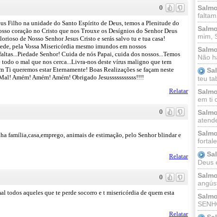
0
Salmo
faltam
s Filho na unidade do Santo Espírito de Deus, temos a Plenitude do
Salmo
Vosso coração no Cristo que nos Trouxe os Desígnios do Senhor Deus
mim, 
rioso de Nosso Senhor Jesus Cristo e serás salvo tu e tua casa!
ede, pela Vossa Misericórdia mesmo imundos em nossos
Salmo
altas...Piedade Senhor! Cuida de nós Papai, cuida dos nossos...Temos
Não há
todo o mal que nos cerca...Livra-nos deste vírus maligno que tem
Em Ti queremos estar Eternamente! Boas Realizações se façam neste
Sa
 Mal! Amém! Amém! Amém! Obrigado Jesusssssssssss!!!!
teu ta
Relatar
Salmo
em ti 
0
Salmo
atende
Salmo
ha família,casa,emprego, animais de estimação, pelo Senhor blindar e
fortal
Sa
Relatar
Deus e 
Salmo
0
angúst
al todos aqueles que te perde socorro e t misericórdia de quem esta
Salmo
SENHO
Relatar
Sa