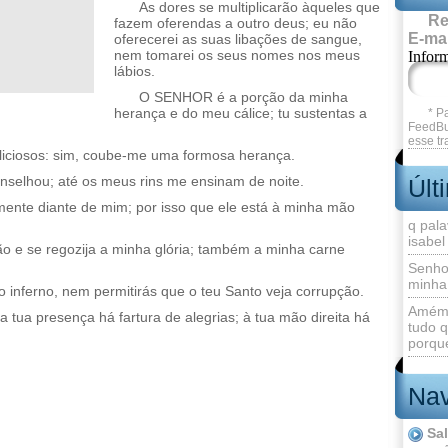
As dores se multiplicarão àqueles que
Re
fazem oferendas a outro deus; eu não
E-mai
oferecerei as suas libações de sangue,
nem tomarei os seus nomes nos meus
Infor
lábios.
O SENHOR é a porção da minha
herança e do meu cálice; tu sustentas a
* P
FeedBu
esse tr
liciosos: sim, coube-me uma formosa herança.
elhou; até os meus rins me ensinam de noite.
Últ
nte diante de mim; por isso que ele está à minha mão
q pala
isabel
ão e se regozija a minha glória; também a minha carne
Senho
minha
 inferno, nem permitirás que o teu Santo veja corrupção.
Amém 
 tua presença há fartura de alegrias; à tua mão direita há
tudo q
porque
Nav
Sa