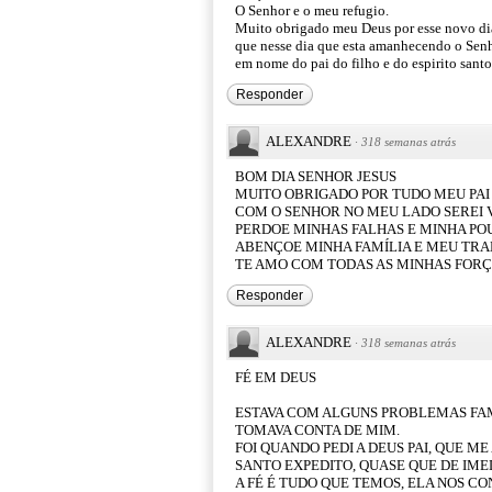
O Senhor e o meu refugio.
Muito obrigado meu Deus por esse novo dia 
que nesse dia que esta amanhecendo o Sen
em nome do pai do filho e do espirito sant
Responder
ALEXANDRE
·
318 semanas atrás
BOM DIA SENHOR JESUS
MUITO OBRIGADO POR TUDO MEU PAI
COM O SENHOR NO MEU LADO SEREI
PERDOE MINHAS FALHAS E MINHA PO
ABENÇOE MINHA FAMÍLIA E MEU TR
TE AMO COM TODAS AS MINHAS FOR
Responder
ALEXANDRE
·
318 semanas atrás
FÉ EM DEUS
ESTAVA COM ALGUNS PROBLEMAS FAM
TOMAVA CONTA DE MIM.
FOI QUANDO PEDI A DEUS PAI, QUE ME
SANTO EXPEDITO, QUASE QUE DE IMED
A FÉ É TUDO QUE TEMOS, ELA NOS C