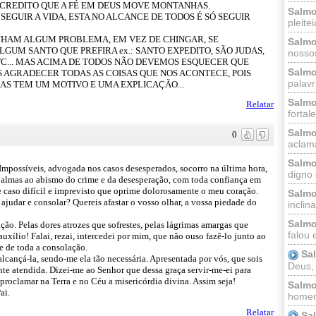
CREDITO QUE A FÉ EM DEUS MOVE MONTANHAS.
Salmo
SEGUIR A VIDA, ESTA NO ALCANCE DE TODOS É SÓ SEGUIR
pleitei
NHAM ALGUM PROBLEMA, EM VEZ DE CHINGAR, SE
Salmo
GUM SANTO QUE PREFIRA ex.: SANTO EXPEDITO, SÃO JUDAS,
nossos
 ETC... MAS ACIMA DE TODOS NÃO DEVEMOS ESQUECER QUE
Salmo
 AGRADECER TODAS AS COISAS QUE NOS ACONTECE, POIS
palavr
AS TEM UM MOTIVO E UMA EXPLICAÇÃO...
Salmo
Relatar
fortal
Salmo
0
aclama
Salmo
Impossíveis, advogada nos casos desesperados, socorro na última hora,
digno 
s almas ao abismo do crime e da desesperação, com toda confiança em
te caso difícil e imprevisto que oprime dolorosamente o meu coração.
Salmo
 ajudar e consolar? Quereis afastar o vosso olhar, a vossa piedade do
inclinai
Salmo
ão. Pelas dores atrozes que sofrestes, pelas lágrimas amargas que
falou 
xílio! Falai, rezai, intercedei por mim, que não ouso fazê-lo junto ao
e de toda a consolação.
Sa
lcançá-la, sendo-me ela tão necessária. Apresentada por vós, que sois
Deus,
nte atendida. Dizei-me ao Senhor que dessa graça servir-me-ei para
proclamar na Terra e no Céu a misericórdia divina. Assim seja!
Salmo
ai.
homem
Relatar
Sa