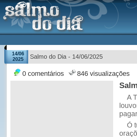
14/06
Salmo do Dia - 14/06/2025
2025
0 comentários
846 visualizações
Salm
A T
louvo
pagar
Ó 
oraçõe