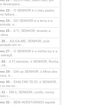
e desampara...
lmo 23 -
O SENHOR é o meu pastor,
e faltará...
lmo 24 -
DO SENHOR é a terra e a
enitude, o...
lmo 25 -
A TI, SENHOR, levanto a
 alma.
 26 -
JULGA-ME, SENHOR, pois
 andado em m...
lmo 27 -
O SENHOR é a minha luz e a
salvaçã...
 28 -
A TI clamarei, ó SENHOR, Rocha
 nã...
lmo 29 -
DAI ao SENHOR, ó filhos dos
sos, d...
lmo 30 -
EXALTAR-TE-EI, ó SENHOR,
 tu me ex...
 31 -
EM ti, SENHOR, confio; nunca
xes c...
lmo 32 -
BEM-AVENTURADO aquele