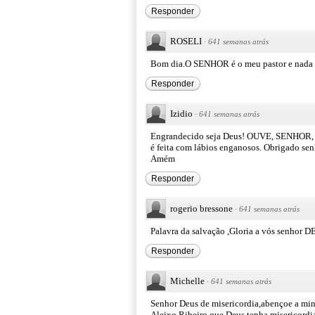
Responder
ROSELI
·
641 semanas atrás
Bom dia.O SENHOR é o meu pastor e nada
Responder
Izidio
·
641 semanas atrás
Engrandecido seja Deus! OUVE, SENHOR, a 
é feita com lábios enganosos. Obrigado sen
Amém
Responder
rogerio bressone
·
641 semanas atrás
Palavra da salvação ,Gloria a vós senhor D
Responder
Michelle
·
641 semanas atrás
Senhor Deus de misericordia,abençoe a mi
Aleixo Ribeiro,que Deus tenha misericord