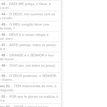
 43 -
FAZE-ME justiça, ó Deus, e
a a mi...
 44 -
Ó DEUS, nós ouvimos com os
 ouvido...
 45 -
O MEU coração ferve com
as boas, f...
 46 -
DEUS é o nosso refúgio e
eza, soco...
 47 -
BATEI palmas, todos os povos;
i a ...
 48 -
GRANDE é o SENHOR e mui
de louvor,...
 49 -
OUVI isto, vós todos os povos;
 ...
 50 -
O DEUS poderoso, o SENHOR,
e chamo...
lmo 51 -
TEM misericórdia de mim, ó
 segundo...
 52 -
POR que te glorias na malícia, ó
 p...
lmo 53 -
DISSE o néscio no seu