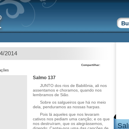
04/2014
Compartilhar:
zações
Salmo 137
JUNTO dos rios de Babilônia, ali nos
assentamos e choramos, quando nos
lembramos de Sião.
Sobre os salgueiros que há no meio
dela, penduramos as nossas harpas.
Pois lá aqueles que nos levaram
cativos nos pediam uma canção; e os que
nos destruíram, que os alegrássemos,
Sal
dizendo: Cantai-nos uma das canções de