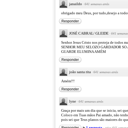
janaildo
·
641 semanas atrás
obrigado meu Deus, por tudo,desejo a todo
Responder
JOSÉ CABRAL/ GLEIDE
·
641 semanas
Senhor Jesus Cristo nos proteja de todos 
SENHOR MEU SELOZO GARDADOR SO A
GUARDE ELUMINA AMÉM
Responder
joão santa rita
·
641 semanas atrás
Amém!!!
Responder
lyne
·
641 semanas atrás
Graça por mais um dia que se inicia, sei que
Coloco em Tuas mãos Pai amado, não tenho ma
pois sei que Teus planos são maiores do qu
1 resposta
Responder
·
ativo 641 semana