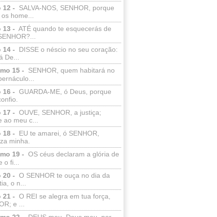
 12 -
SALVA-NOS, SENHOR, porque
 os home...
 13 -
ATÉ quando te esquecerás de
SENHOR?...
 14 -
DISSE o néscio no seu coração:
 De...
lmo 15 -
SENHOR, quem habitará no
bernáculo...
 16 -
GUARDA-ME, ó Deus, porque
confio.
 17 -
OUVE, SENHOR, a justiça;
 ao meu c...
 18 -
EU te amarei, ó SENHOR,
eza minha.
lmo 19 -
OS céus declaram a glória de
o fi...
 20 -
O SENHOR te ouça no dia da
ia, o n...
 21 -
O REI se alegra em tua força,
R; e ...
lmo 22 -
DEUS meu, Deus meu, por