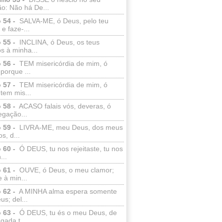
o: Não há De...
 54 -
SALVA-ME, ó Deus, pelo teu
e faze-...
 55 -
INCLINA, ó Deus, os teus
s à minha...
 56 -
TEM misericórdia de mim, ó
porque ...
 57 -
TEM misericórdia de mim, ó
tem mis...
 58 -
ACASO falais vós, deveras, ó
egação...
 59 -
LIVRA-ME, meu Deus, dos meus
s, d...
 60 -
Ó DEUS, tu nos rejeitaste, tu nos
...
 61 -
OUVE, ó Deus, o meu clamor;
 à min...
 62 -
A MINHA alma espera somente
s; del...
 63 -
Ó DEUS, tu és o meu Deus, de
ada t...