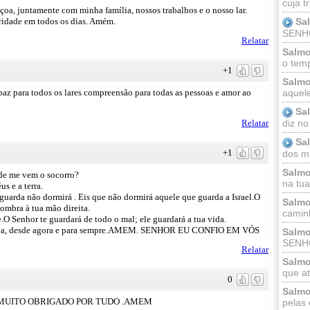
cuja t
oa, juntamente com minha família, nossos trabalhos e o nosso lar.
ridade em todos os dias. Amém.
Sa
SENHOR
Relatar
Salmo
o temp
+1
Salmo
 paz para todos os lares compreensão para todas as pessoas e amor ao
aquele
Sa
diz no
Relatar
Sa
+1
dos ma
Salmo
de me vem o socorro?
na tua 
s e a terra.
 guarda não dormirá . Eis que não dormirá aquele que guarda a Israel.O
Salmo
ombra à tua mão direita.
caminh
te.O Senhor te guardará de todo o mal; ele guardará a tua vida.
ntrada, desde agora e para sempre.AMEM. SENHOR EU CONFIO EM VÓS
Salmo
SENHO
Relatar
Salmo
que at
0
Salmo
MUITO OBRIGADO POR TUDO .AMEM
pelas 