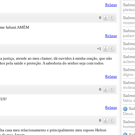
Salmo
Relatar
pleitei
Salmo
0
nossos
 me faltará.AMÉM
Salmo
palavr
Relatar
Salmo
fortal
+1
Salmo
justiça; atende ao meu clamor; dá ouvidos à minha oração, que não
aclama
hor pela saúde e proteção. A sabedoria do senhor seja com todos.
Salmo
digno 
Relatar
Salmo
inclinai
0
Salmo
EUS!
falou 
Relatar
Sa
Deus,
0
Salmo
homem
nha casa meu relacionamento e principalmente meu esposo Helton
Sa
ia de mos.Amem.