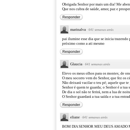
Obrigada Senhor por mais um dia! Me abenç
Que nos cubra de saúde, amor, paz e prospe
Responder
marinalva
·
641 semanas atrás
pai ilumine esse dia que se inicia trazendo
próximo como a ati mesmo
Responder
Glaucia
·
641 semanas atrás
Elevo os meus olhos para os montes; de on
O meu socorro vem do Senhor, que fez os céu
Não deixará vacilar o teu pé; aquele que te
Senhor é quem te guarda; o Senhor é a tua s
De dia o sol não te ferirá, nem a lua de noi
O Senhor guardará a tua saída e a tua e
Responder
eliane
·
641 semanas atrás
BOM DIA SENHOR MEU DEUS AMADO 