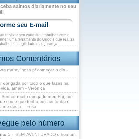
ceba salmos diariamente no seu
l!
ara realizar seu cadastro, trabalhos com o
rner, uma ferramenta do Google que realiza
abalho com agilidade e segurança!
imos Comentários
vra maravilhosa p/ começar o dia -
r obrigada por tudo o que fazes na
 vida, amém - Verônica
Senhor muito obrigado meu Pai, por
ue sou e que tenho,pois se tenho é
 me deste. - Erika
egue pelo número
lmo 1 -
BEM-AVENTURADO o homem