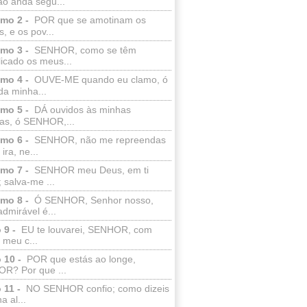
ão anda segu...
lmo 2 -
POR que se amotinam os
s, e os pov...
lmo 3 -
SENHOR, como se têm
licado os meus...
lmo 4 -
OUVE-ME quando eu clamo, ó
da minha...
lmo 5 -
DÁ ouvidos às minhas
ras, ó SENHOR,...
lmo 6 -
SENHOR, não me repreendas
ira, ne...
lmo 7 -
SENHOR meu Deus, em ti
; salva-me ...
lmo 8 -
Ó SENHOR, Senhor nosso,
dmirável é...
 9 -
EU te louvarei, SENHOR, com
 meu c...
 10 -
POR que estás ao longe,
R? Por que ...
 11 -
NO SENHOR confio; como dizeis
a al...