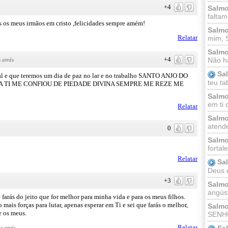
+4
Salmo
faltam
s os meus irmãos em cristo ,felicidades sempre amém!
Salmo
Relatar
mim, 
Salmo
+4
Não há
 atrás
Sa
mal e que teremos um dia de paz no lar e no trabalho SANTO ANJO DO
teu ta
 TI ME CONFIOU DE PIEDADE DIVINA SEMPRE ME REZE ME
Salmo
em ti 
Relatar
Salmo
atende
0
Salmo
fortal
Relatar
Sa
Deus e 
+3
Salmo
angúst
 farás do jeito que for melhor para minha vida e para os meus filhos.
is forças para lutar, apenas esperar em Ti e sei que farás o melhor,
Salmo
e os meus.
SENHO
Relatar
Sa
s atrás