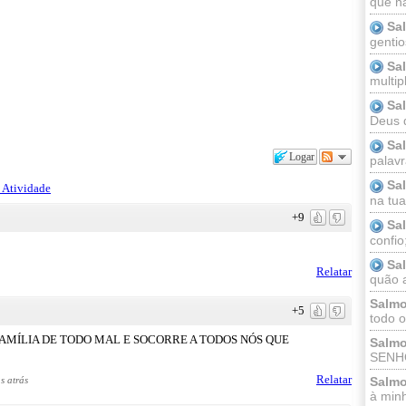
que n
Sa
gentio
Sa
multip
Sa
Deus 
Sa
Logar
palav
Sa
 Atividade
na tua 
+9
Sa
confio
Sa
Relatar
quão a
Salmo
+5
todo o
FAMÍLIA DE TODO MAL E SOCORRE A TODOS NÓS QUE
Salmo
SENHO
Relatar
s atrás
Salmo
à minh