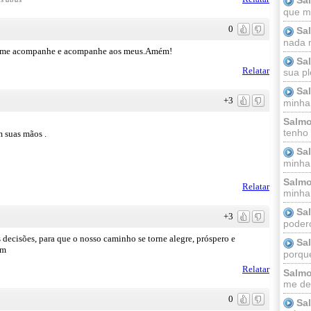
que m
0
Sa
nada m
cia,me acompanhe e acompanhe aos meus.Amém!
Sa
Relatar
sua pl
Sa
+3
minha
Salmo
tenho
m suas mãos .
Sa
minha 
Salmo
Relatar
minha;
Sa
+3
podero
 decisões, para que o nosso caminho se torne alegre, próspero e
Sa
ém
porque
Relatar
Salmo
me dei
0
Sa