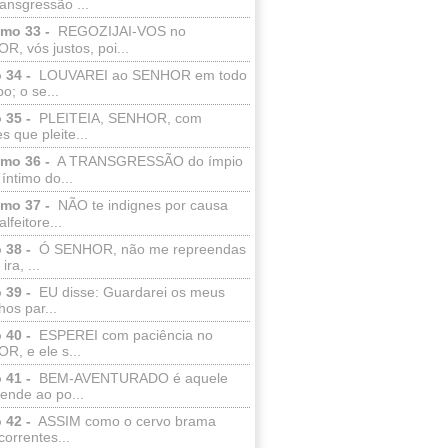
ransgressão ...
lmo 33 -
REGOZIJAI-VOS no
, vós justos, poi...
 34 -
LOUVAREI ao SENHOR em todo
o; o se...
 35 -
PLEITEIA, SENHOR, com
s que pleite...
lmo 36 -
A TRANSGRESSÃO do ímpio
 íntimo do...
lmo 37 -
NÃO te indignes por causa
lfeitore...
 38 -
Ó SENHOR, não me repreendas
ira, ...
 39 -
EU disse: Guardarei os meus
os par...
 40 -
ESPEREI com paciência no
R, e ele s...
 41 -
BEM-AVENTURADO é aquele
ende ao po...
 42 -
ASSIM como o cervo brama
correntes...