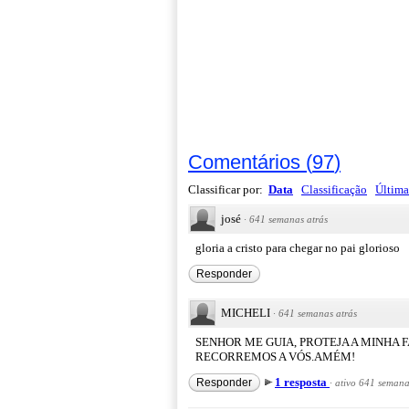
Comentários
(
97
)
Classificar por:
Data
Classificação
Última
josé
·
641 semanas atrás
gloria a cristo para chegar no pai glorioso
Responder
MICHELI
·
641 semanas atrás
SENHOR ME GUIA, PROTEJA A MINHA 
RECORREMOS A VÓS.AMÉM!
1 resposta
Responder
·
ativo 641 semana