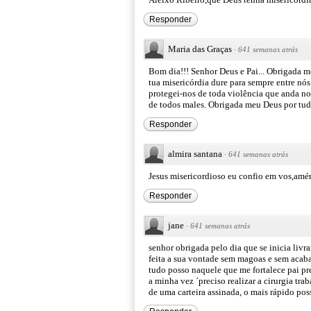
Responder
Maria das Graças
·
641 semanas atrás
Bom dia!!! Senhor Deus e Pai... Obrigada m
tua misericórdia dure para sempre entre nó
protegei-nos de toda violência que anda no
de todos males. Obrigada meu Deus por tud
Responder
almira santana
·
641 semanas atrás
Jesus misericordioso eu confio em vos,am
Responder
jane
·
641 semanas atrás
senhor obrigada pelo dia que se inicia livr
feita a sua vontade sem magoas e sem acaba
tudo posso naquele que me fortalece pai pr
a minha vez ´preciso realizar a cirurgia tr
de uma carteira assinada, o mais rápido po