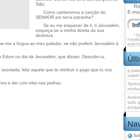
Sião.
Re
E-mai
Como cantaremos a canção do
SENHOR em terra estranha?
Se eu me esquecer de ti, ó Jerusalém,
esqueça-se a minha direita da sua
destreza.
* P
FeedBu
se-me a língua ao meu paladar; se não preferir Jerusalém à
esse tr
 Edom no dia de Jerusalém, que diziam: Descobri-a,
Últ
r assolada; feliz aquele que te retribuir o pago que tu nos
q pala
isabel
lhos e der com eles nas pedras.
Senho
minha
Amém 
tudo q
porque
Nav
Sa