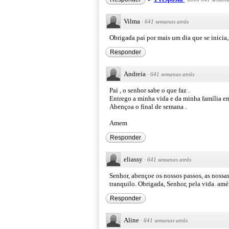
Vilma
·
641 semanas atrás
Obrigada pai por mais um dia que se ini
Responder
Andreia
·
641 semanas atrás
Pai , o senhor sabe o que faz .
Entrego a minha vida e da minha família e
Abençoa o final de semana .
Amem
Responder
eliassy
·
641 semanas atrás
Senhor, abençoe os nossos passos, as nossas
tranquilo. Obrigada, Senhor, pela vida. am
Responder
Aline
·
641 semanas atrás