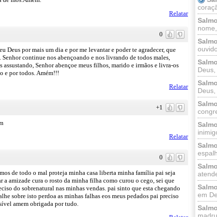
coraçã
Relatar
Salmo
nome, 
0
Salmo
ouvido
eu Deus por mais um dia e por me levantar e poder te agradecer, que
s. Senhor continue nos abençoando e nos livrando de todos males,
Salmo
s assustando, Senhor abençoe meus filhos, marido e irmãos e livra-os
Deus, 
o e por todos. Amém!!!
Salmo
Relatar
Deus, 
Salmo
+1
congr
ém
Salmo
inimigo
Relatar
Salmo
espalh
0
Salmo
amos de todo o mal proteja minha casa liberta minha família pai seja
atende
r a amizade cura o rosto da minha filha como curou o cego, sei que
Salmo
eciso do sobrenatural nas minhas vendas. pai sinto que esta chegando
em Deu
abalhe sobre isto perdoa as minhas falhas eos meus pedados pai preciso
ssível amem obrigada por tudo.
Salmo
madrug