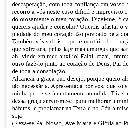
desesperação, com toda confiança em vosso ce
recorro a vós neste caso difícil e imprevisto 
dolorosamente o meu coração. Dizei-me, ó ca
quereis ajudar e consolar? Quereis afastar o 
piedade do meu coração tão povoado pela do
Também vós sabeis o que é martírio do coraçã
que sofrestes, pelas lágrimas amargas que sa
ah! vinde em meu auxílio! Falai, rezai, inter
ouso fazê-lo junto ao coração de Deus, Pai de
de toda a consolação.
Alcançai a graça que desejo, porque quero al
tão necessária. Apresentada por vós, que sois
minha prece será certamente atendida. Dizei
dessa graça servir-me-ei para melhorar a min
hábitos, e proclamar na Terra e no Céu a mis
seja!
(Reza-se Pai Nosso, Ave Maria e Glória ao Pa