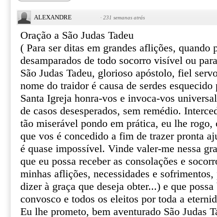
ALEXANDRE
·
231 semanas atrás
Oração a São Judas Tadeu
( Para ser ditas em grandes aflições, quando
desamparados de todo socorro visível ou par
São Judas Tadeu, glorioso apóstolo, fiel serv
nome do traidor é causa de serdes esquecido 
Santa Igreja honra-vos e invoca-vos univers
de casos desesperados, sem remédio. Interce
tão miserável pondo em prática, eu lhe rogo, o
que vos é concedido a fim de trazer pronta aj
é quase impossível. Vinde valer-me nessa gr
que eu possa receber as consolações e socor
minhas aflições, necessidades e sofrimentos, 
dizer à graça que deseja obter...) e que poss
convosco e todos os eleitos por toda a eterni
Eu lhe prometo, bem aventurado São Judas T