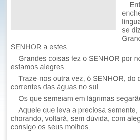
En
enche
língu
se di
Grand
SENHOR a estes.
Grandes coisas fez o SENHOR por nó
estamos alegres.
Traze-nos outra vez, ó SENHOR, do c
correntes das águas no sul.
Os que semeiam em lágrimas segarão
Aquele que leva a preciosa semente,
chorando, voltará, sem dúvida, com aleg
consigo os seus molhos.