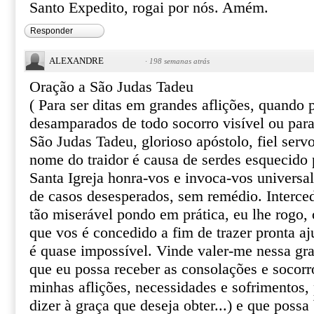
Santo Expedito, rogai por nós. Amém.
Responder
ALEXANDRE
·
198 semanas atrás
Oração a São Judas Tadeu
( Para ser ditas em grandes aflições, quando
desamparados de todo socorro visível ou par
São Judas Tadeu, glorioso apóstolo, fiel serv
nome do traidor é causa de serdes esquecido 
Santa Igreja honra-vos e invoca-vos univers
de casos desesperados, sem remédio. Interce
tão miserável pondo em prática, eu lhe rogo, o
que vos é concedido a fim de trazer pronta aj
é quase impossível. Vinde valer-me nessa gr
que eu possa receber as consolações e socor
minhas aflições, necessidades e sofrimentos, 
dizer à graça que deseja obter...) e que poss