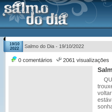
19/10
Salmo do Dia - 19/10/2022
2022
0 comentários
2061 visualizações
Salm
QU
troux
volta
está
sonh