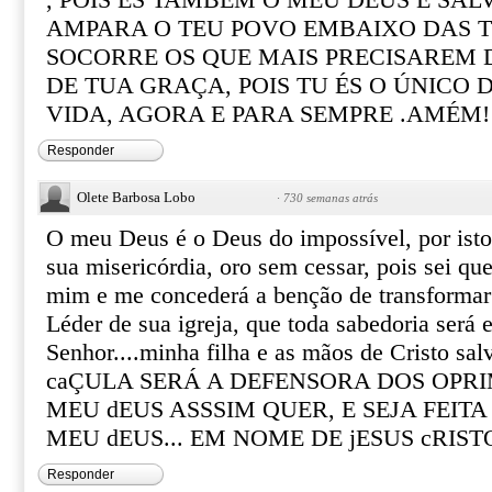
, POIS ÉS TAMBEM O MEU DEUS E SAL
AMPARA O TEU POVO EMBAIXO DAS T
SOCORRE OS QUE MAIS PRECISAREM 
DE TUA GRAÇA, POIS TU ÉS O ÚNICO
VIDA, AGORA E PARA SEMPRE .AMÉM!
Responder
Olete Barbosa Lobo
·
730 semanas atrás
O meu Deus é o Deus do impossível, por isto 
sua misericórdia, oro sem cessar, pois sei qu
mim e me concederá a benção de transforma
Léder de sua igreja, que toda sabedoria será
Senhor....minha filha e as mãos de Cristo sal
caÇULA SERÁ A DEFENSORA DOS OPR
MEU dEUS ASSSIM QUER, E SEJA FEIT
MEU dEUS... EM NOME DE jESUS cRIST
Responder