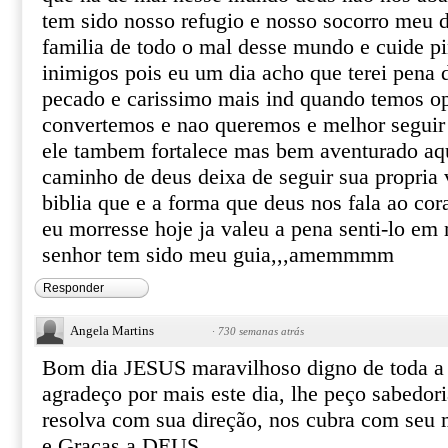
tem sido nosso refugio e nosso socorro meu 
familia de todo o mal desse mundo e cuide p
inimigos pois eu um dia acho que terei pena d
pecado e carissimo mais ind quando temos o
convertemos e nao queremos e melhor seguir
ele tambem fortalece mas bem aventurado aq
caminho de deus deixa de seguir sua propria 
biblia que e a forma que deus nos fala ao cor
eu morresse hoje ja valeu a pena senti-lo em
senhor tem sido meu guia,,,amemmmm
Responder
Angela Martins
·
730 semanas atrás
Bom dia JESUS maravilhoso digno de toda a h
agradeço por mais este dia, lhe peço sabedori
resolva com sua direção, nos cubra com seu
e Graças a DEUS.