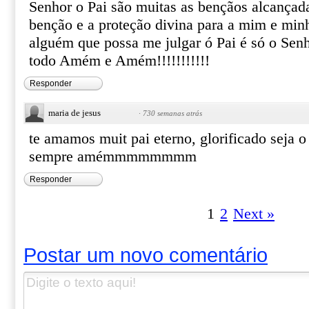
Senhor o Pai são muitas as bençãos alcançad
benção e a proteção divina para a mim e minh
alguém que possa me julgar ó Pai é só o Senh
todo Amém e Amém!!!!!!!!!!!
Responder
maria de jesus
·
730 semanas atrás
te amamos muit pai eterno, glorificado seja 
sempre amémmmmmmmm
Responder
1
2
Next »
Postar um novo comentário