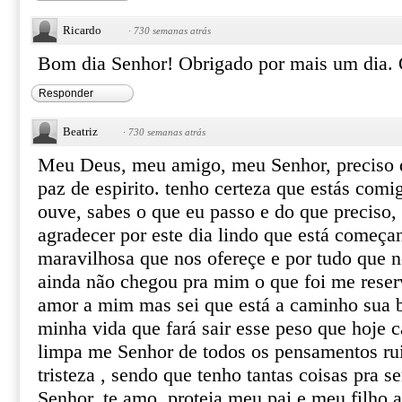
Ricardo
·
730 semanas atrás
Bom dia Senhor! Obrigado por mais um dia.
Responder
Beatriz
·
730 semanas atrás
Meu Deus, meu amigo, meu Senhor, preciso d
paz de espirito. tenho certeza que estás co
ouve, sabes o que eu passo e do que preciso
agradecer por este dia lindo que está começan
maravilhosa que nos ofereçe e por tudo que n
ainda não chegou pra mim o que foi me reser
amor a mim mas sei que está a caminho sua 
minha vida que fará sair esse peso que hoje c
limpa me Senhor de todos os pensamentos r
tristeza , sendo que tenho tantas coisas pra s
Senhor, te amo, proteja meu pai e meu filho a