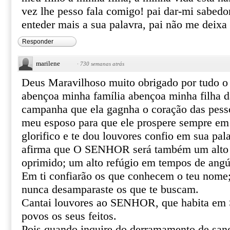
vez lhe pesso fala comigo! pai dar-mi sabedo
enteder mais a sua palavra, pai não me deixa 
Responder
marilene
·
730 semanas atrás
Deus Maravilhoso muito obrigado por tudo o 
abençoa minha família abençoa minha filha 
campanha que ela gagnha o coração das pess
meu esposo para que ele prospere sempre em
glorifico e te dou louvores confio em sua pala
afirma que O SENHOR será também um alto r
oprimido; um alto refúgio em tempos de angú
Em ti confiarão os que conhecem o teu nom
nunca desamparaste os que te buscam.
Cantai louvores ao SENHOR, que habita em S
povos os seus feitos.
Pois quando inquire do derramamento de sang