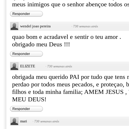
meus inimigos que o senhor abençoe todos os
Responder
wendel joao pereira
·
730 semanas atrás
quao bom e acradavel e sentir o teu amor .
obrigado meu Deus !!!
Responder
ELIZETE
·
730 semanas atrás
obrigada meu querido PAI por tudo que tens 
perdao por todos meus pecados, e proteçao, 
filhos e toda minha familia; AMEM JESU
MEU DEUS!
Responder
mari
·
730 semanas atrás