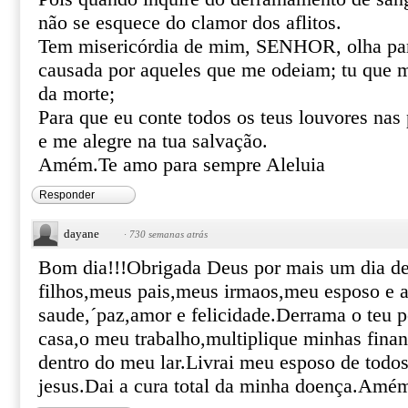
não se esquece do clamor dos aflitos.
Tem misericórdia de mim, SENHOR, olha para
causada por aqueles que me odeiam; tu que m
da morte;
Para que eu conte todos os teus louvores nas p
e me alegre na tua salvação.
Amém.Te amo para sempre Aleluia
Responder
dayane
·
730 semanas atrás
Bom dia!!!Obrigada Deus por mais um dia d
filhos,meus pais,meus irmaos,meu esposo e 
saude,´paz,amor e felicidade.Derrama o teu 
casa,o meu trabalho,multiplique minhas finan
dentro do meu lar.Livrai meu esposo de todo
jesus.Dai a cura total da minha doença.