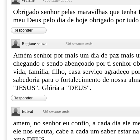
viviane
·
730 semanas atrás
Obrigado senhor pelas maravilhas que tenha 
meu Deus pelo dia de hoje obrigado por tud
Responder
Regiane souza
·
730 semanas atrás
Amém senhor por mais um dia de paz mais u
chegando e sendo abençoado por ti senhor ob
vida, família, filho, casa serviço agradeço po
sabedoria para o fortalecimento de nossa alm
"JESUS". Glória a "DEUS".
Responder
Edival
·
730 semanas atrás
amem, no senhor eu confio, a cada dia ele m
ele nos escuta, cabe a cada um saber estar na
amo DEUS.