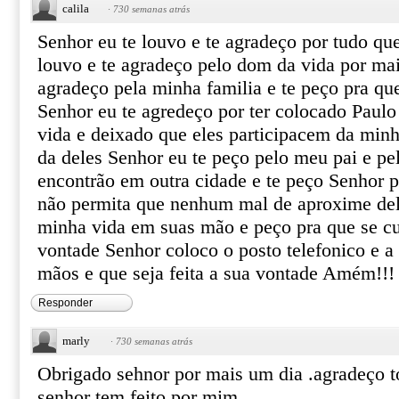
calila
·
730 semanas atrás
Senhor eu te louvo e te agradeço por tudo q
louvo e te agradeço pelo dom da vida por mai
agradeço pela minha familia e te peço pra qu
Senhor eu te agredeço por ter colocado Paul
vida e deixado que eles participacem da minh
da deles Senhor eu te peço pelo meu pai e p
encontrão em outra cidade e te peço Senhor 
não permita que nenhum mal de aproxime del
minha vida em suas mão e peço pra que se 
vontade Senhor coloco o posto telefonico e a
mãos e que seja feita a sua vontade Amém!!!
Responder
marly
·
730 semanas atrás
Obrigado sehnor por mais um dia .agradeço t
senhor tem feito por mim.