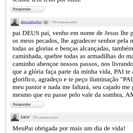
Responder
dirceufischer
·
730 semanas atrás
2p
pai DEUS pai, venho em nome de Jesus lhe p
os meus pecados, lhe agradecer senhor pela m
todas as glorias e benças alcançadas, também
caminhada, quebre todas as armadilhas do ma
caminho abençoe nossos passos, nos livrando
que a glória faça parte da minha vida, PAI te
glorifico, agradeço e te peço iluminação "PAI
meu pastor e nada me faltará, seu cajado me
mesmo que eu passe pelo vale da sombra, A
Responder
E&W
·
730 semanas atrás
MeuPai obrigada por mais um dia de vida!