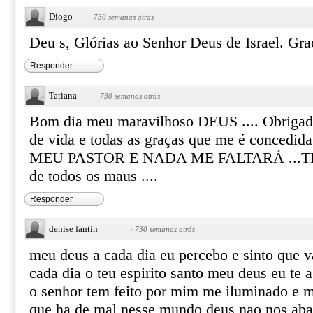
Diogo
·
730 semanas atrás
Deu s, Glórias ao Senhor Deus de Israel. Gra
Responder
Tatiana
·
730 semanas atrás
Bom dia meu maravilhoso DEUS .... Obrigad
de vida e todas as graças que me é concedi
MEU PASTOR E NADA ME FALTARÁ ...TE 
de todos os maus ....
Responder
denise fantin
·
730 semanas atrás
meu deus a cada dia eu percebo e sinto que 
cada dia o teu espirito santo meu deus eu te 
o senhor tem feito por mim me iluminado e m
que ha de mal nesse mundo deus nao nos aba