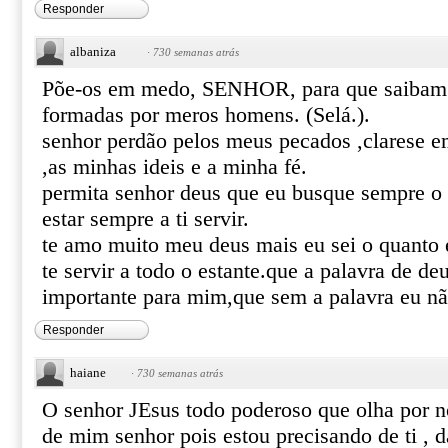
Responder
albaniza
·
730 semanas atrás
Põe-os em medo, SENHOR, para que saibam 
formadas por meros homens. (Selá.).
senhor perdão pelos meus pecados ,clarese 
,as minhas ideis e a minha fé.
permita senhor deus que eu busque sempre o
estar sempre a ti servir.
te amo muito meu deus mais eu sei o quanto 
te servir a todo o estante.que a palavra de de
importante para mim,que sem a palavra eu nã
Responder
haiane
·
730 semanas atrás
O senhor JEsus todo poderoso que olha por nó
de mim senhor pois estou precisando de ti , d