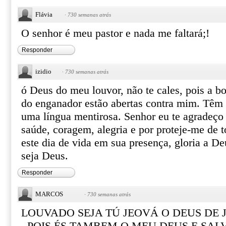
Flávia
·
730 semanas atrás
O senhor é meu pastor e nada me faltará;!
Responder
izidio
·
730 semanas atrás
ó Deus do meu louvor, não te cales, pois a b
do enganador estão abertas contra mim. Têm
uma língua mentirosa. Senhor eu te agradeço
saúde, coragem, alegria e por proteje-me de 
este dia de vida em sua presença, gloria a 
seja Deus.
Responder
MARCOS
·
730 semanas atrás
LOUVADO SEJA TÚ JEOVÁ O DEUS DE 