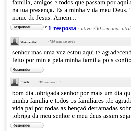
familia, amigos e todos que passam por aqui
na tua presença. Es a minha vida meu Deus.
nome de Jesus. Amem...
1 resposta
Responder
·
ativo 730 semanas atrá
estanciasc
·
730 semanas atrás
senhor mas uma vez estou aqui te agradecen
feito por min e pela minha familia pois con
Responder
roseli
·
730 semanas atrás
bom dia .obrigada senhor por mais um dia que
minha familia e todos os familiares .de agra
vida pai por todas as bençaõ derramadas sobr
.obriga da meu senhor e meu deus assim sej
Responder