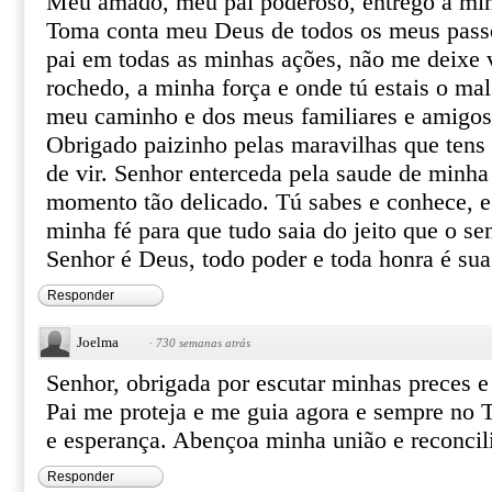
Meu amado, meu pai poderoso, entrego a minh
Toma conta meu Deus de todos os meus passo
pai em todas as minhas ações, não me deixe v
rochedo, a minha força e onde tú estais o mal
meu caminho e dos meus familiares e amigos 
Obrigado paizinho pelas maravilhas que tens 
de vir. Senhor enterceda pela saude de minh
momento tão delicado. Tú sabes e conhece, e 
minha fé para que tudo saia do jeito que o s
Senhor é Deus, todo poder e toda honra é 
Responder
Joelma
·
730 semanas atrás
Senhor, obrigada por escutar minhas preces e
Pai me proteja e me guia agora e sempre no 
e esperança. Abençoa minha união e reconcil
Responder