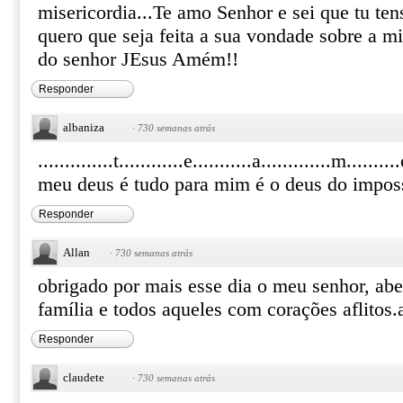
misericordia...Te amo Senhor e sei que tu te
quero que seja feita a sua vondade sobre a 
do senhor JEsus Amém!!
Responder
albaniza
·
730 semanas atrás
..............t............e...........a.............m.........
meu deus é tudo para mim é o deus do imposs
Responder
Allan
·
730 semanas atrás
obrigado por mais esse dia o meu senhor, ab
família e todos aqueles com corações aflito
Responder
claudete
·
730 semanas atrás