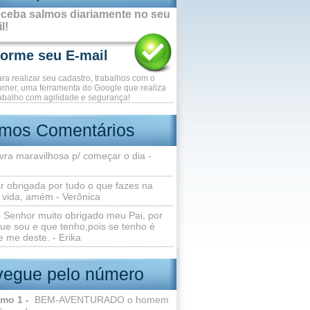
ceba salmos diariamente no seu
l!
ara realizar seu cadastro, trabalhos com o
rner, uma ferramenta do Google que realiza
abalho com agilidade e segurança!
imos Comentários
vra maravilhosa p/ começar o dia -
r obrigada por tudo o que fazes na
 vida, amém - Verônica
Senhor muito obrigado meu Pai, por
ue sou e que tenho,pois se tenho é
 me deste. - Erika
egue pelo número
lmo 1 -
BEM-AVENTURADO o homem