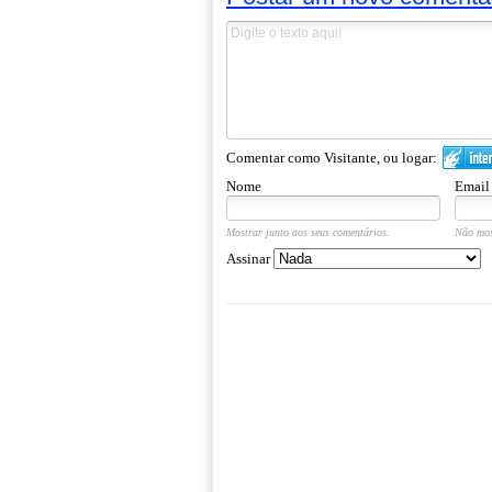
Comentar como Visitante, ou logar:
Nome
Email
Mostrar junto aos seus comentários.
Não mos
Assinar