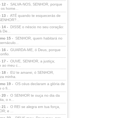
 12 -
SALVA-NOS, SENHOR, porque
 os home...
 13 -
ATÉ quando te esquecerás de
SENHOR?...
 14 -
DISSE o néscio no seu coração:
 De...
lmo 15 -
SENHOR, quem habitará no
bernáculo...
 16 -
GUARDA-ME, ó Deus, porque
confio.
 17 -
OUVE, SENHOR, a justiça;
 ao meu c...
 18 -
EU te amarei, ó SENHOR,
eza minha.
lmo 19 -
OS céus declaram a glória de
o fi...
 20 -
O SENHOR te ouça no dia da
ia, o n...
 21 -
O REI se alegra em tua força,
R; e ...
lmo 22 -
DEUS meu, Deus meu, por