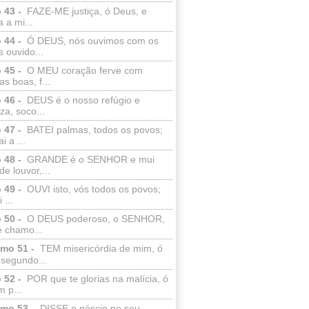
 43 -
FAZE-ME justiça, ó Deus, e
a a mi...
 44 -
Ó DEUS, nós ouvimos com os
 ouvido...
 45 -
O MEU coração ferve com
as boas, f...
 46 -
DEUS é o nosso refúgio e
eza, soco...
 47 -
BATEI palmas, todos os povos;
i a ...
 48 -
GRANDE é o SENHOR e mui
de louvor,...
 49 -
OUVI isto, vós todos os povos;
 ...
 50 -
O DEUS poderoso, o SENHOR,
e chamo...
lmo 51 -
TEM misericórdia de mim, ó
 segundo...
 52 -
POR que te glorias na malícia, ó
 p...
lmo 53 -
DISSE o néscio no seu