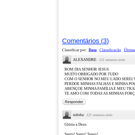
Comentários
(
3
)
Classificar por:
Data
Classificação
Última
ALEXANDRE
·
121 semanas atrás
BOM DIA SENHOR JESUS
MUITO OBRIGADO POR TUDO
COM O SENHOR NO MEU LADO SEREI
PERDOE MINHAS FALHAS E MINHA PO
ABENÇOE MINHA FAMÍLIA E MEU TR
TE AMO COM TODAS AS MINHAS FOR
Responder
sidoba
·
121 semanas atrás
Glória a Deus
Santo! Santo! Santo!