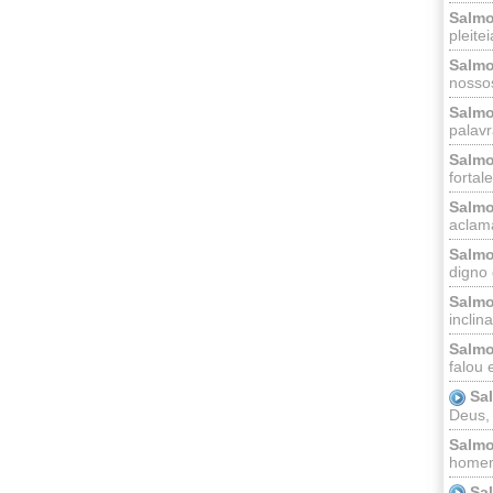
Salmo
pleitei
Salmo
nossos
Salmo
palavr
Salmo
fortal
Salmo
aclama
Salmo
digno 
Salmo
inclinai
Salmo
falou 
Sa
Deus,
Salmo
homem
Sa