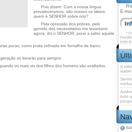
Re
Pois dizem: Com a nossa língua
E-mai
prevaleceremos; são nossos os lábios;
quem é SENHOR sobre nós?
Pela opressão dos pobres, pelo
gemido dos necessitados me levantarei
agora, diz o SENHOR; porei a salvo aquele
* P
FeedBu
esse tr
as puras, como prata refinada em fornalha de barro,
Últ
geração os livrarás para sempre.
quando os mais vis dos filhos dos homens são exaltados.
q pala
isabel
Senho
minha
Amém 
tudo q
porque
Nav
Sa