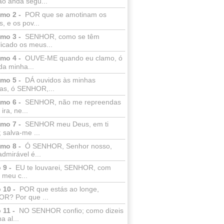
ão anda segu...
lmo 2 -
POR que se amotinam os
s, e os pov...
lmo 3 -
SENHOR, como se têm
licado os meus...
lmo 4 -
OUVE-ME quando eu clamo, ó
da minha...
lmo 5 -
DÁ ouvidos às minhas
ras, ó SENHOR,...
lmo 6 -
SENHOR, não me repreendas
ira, ne...
lmo 7 -
SENHOR meu Deus, em ti
; salva-me ...
lmo 8 -
Ó SENHOR, Senhor nosso,
dmirável é...
 9 -
EU te louvarei, SENHOR, com
 meu c...
 10 -
POR que estás ao longe,
R? Por que ...
 11 -
NO SENHOR confio; como dizeis
a al...