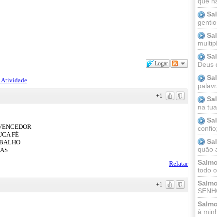
que n
Sa
gentio
Sa
multip
Sa
Logar
Deus 
Sa
 Atividade
palav
+1
Sa
na tua 
Sa
 VENCEDOR
confio
UCA FÉ
Sa
ABALHO
quão a
ÇAS
Salmo
Relatar
todo o
Salmo
+1
SENHO
Salmo
à minh