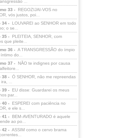
ransgressão ...
lmo 33 -
REGOZIJAI-VOS no
, vós justos, poi...
 34 -
LOUVAREI ao SENHOR em todo
o; o se...
 35 -
PLEITEIA, SENHOR, com
s que pleite...
lmo 36 -
A TRANSGRESSÃO do ímpio
 íntimo do...
lmo 37 -
NÃO te indignes por causa
lfeitore...
 38 -
Ó SENHOR, não me repreendas
ira, ...
 39 -
EU disse: Guardarei os meus
os par...
 40 -
ESPEREI com paciência no
R, e ele s...
 41 -
BEM-AVENTURADO é aquele
ende ao po...
 42 -
ASSIM como o cervo brama
correntes...