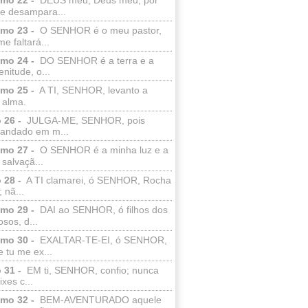
e desampara...
lmo 23 -
O SENHOR é o meu pastor,
e faltará...
lmo 24 -
DO SENHOR é a terra e a
enitude, o...
lmo 25 -
A TI, SENHOR, levanto a
 alma.
 26 -
JULGA-ME, SENHOR, pois
 andado em m...
lmo 27 -
O SENHOR é a minha luz e a
salvaçã...
 28 -
A TI clamarei, ó SENHOR, Rocha
 nã...
lmo 29 -
DAI ao SENHOR, ó filhos dos
sos, d...
lmo 30 -
EXALTAR-TE-EI, ó SENHOR,
 tu me ex...
 31 -
EM ti, SENHOR, confio; nunca
xes c...
lmo 32 -
BEM-AVENTURADO aquele