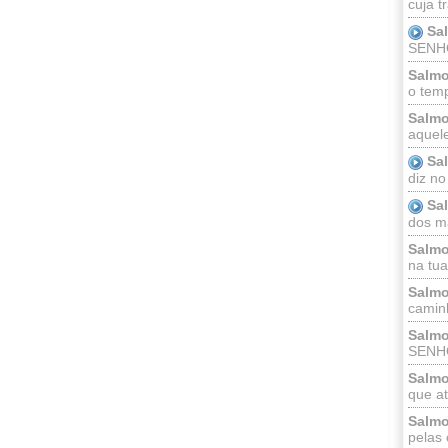
cuja t
Sa
SENHOR
Salmo
o temp
Salmo
aquele
Sa
diz no
Sa
dos ma
Salmo
na tua 
Salmo
caminh
Salmo
SENHO
Salmo
que at
Salmo
pelas 