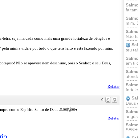
Salmo
faltam
Salmo
mim, 
Salmo
Não há
ça-feira, seja marcada como mais uma grande fortaleza de bênçãos e
Sa
la minha vida e por tudo o que tens feito e esta fazendo por mim.
teu ta
Salmo
e corajoso! Não se apavore nem desanime, pois o Senhor, o seu Deus,
em ti 
Salmo
atende
Salmo
Relatar
fortal
Sa
0
Deus e 
mpre com o Espírito Santo de Deus 🙏🏽🙌🏽♥️
Salmo
angúst
Relatar
Salmo
SENHO
rio
Sa