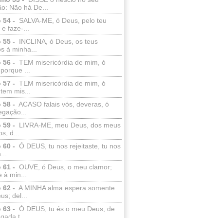
o: Não há De...
 54 -
SALVA-ME, ó Deus, pelo teu
e faze-...
 55 -
INCLINA, ó Deus, os teus
s à minha...
 56 -
TEM misericórdia de mim, ó
porque ...
 57 -
TEM misericórdia de mim, ó
tem mis...
 58 -
ACASO falais vós, deveras, ó
egação...
 59 -
LIVRA-ME, meu Deus, dos meus
s, d...
 60 -
Ó DEUS, tu nos rejeitaste, tu nos
...
 61 -
OUVE, ó Deus, o meu clamor;
 à min...
 62 -
A MINHA alma espera somente
s; del...
 63 -
Ó DEUS, tu és o meu Deus, de
ada t...