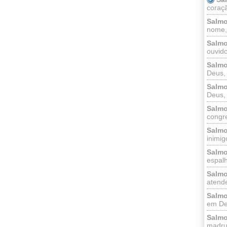
coraçã
Salmo
nome, 
Salmo
ouvido
Salmo
Deus, 
Salmo
Deus, 
Salmo
congr
Salmo
inimigo
Salmo
espalh
Salmo
atende
Salmo
em Deu
Salmo
madrug