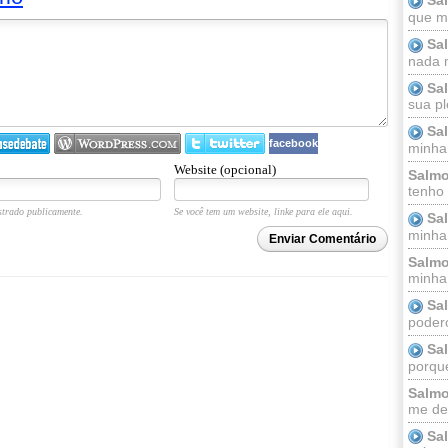
que m
Sa
nada m
Sa
sua pl
Sa
facebook
minha
Website (opcional)
Salmo
tenho
trado publicamente.
Se você tem um website, linke para ele aqui.
Sa
minha 
Enviar Comentário
Salmo
minha;
Sa
podero
Sa
porque
Salmo
me dei
Sa