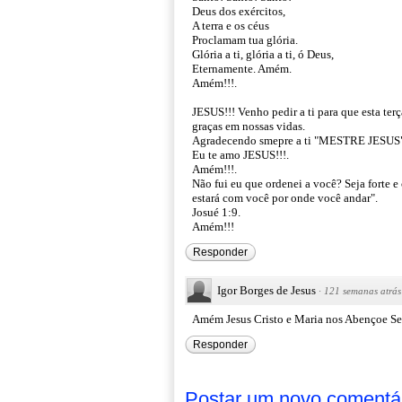
Deus dos exércitos,
A terra e os céus
Proclamam tua glória.
Glória a ti, glória a ti, ó Deus,
Eternamente. Amém.
Amém!!!.
JESUS!!! Venho pedir a ti para que esta ter
graças em nossas vidas.
Agradecendo smepre a ti "MESTRE JESUS" pe
Eu te amo JESUS!!!.
Amém!!!.
Não fui eu que ordenei a você? Seja forte 
estará com você por onde você andar".
Josué 1:9.
Amém!!!
Responder
Igor Borges de Jesus
·
121 semanas atrás
Amém Jesus Cristo e Maria nos Abençoe Se
Responder
Postar um novo comentá