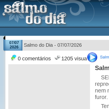
07/07
Salmo do Dia - 07/07/2026
2026
0 comentários
1205 visualizações
Salm
SE
repre
nem m
furor.
Tem