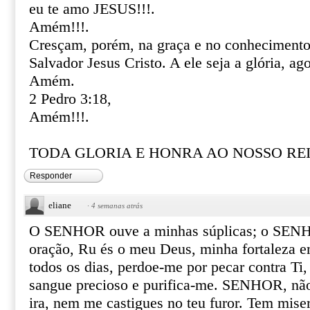
eu te amo JESUS!!!.
Amém!!!.
Cresçam, porém, na graça e no conhecimento
Salvador Jesus Cristo. A ele seja a glória, ag
Amém.
2 Pedro 3:18,
Amém!!!.
TODA GLORIA E HONRA AO NOSSO REI 
Responder
eliane
·
4 semanas atrás
O SENHOR ouve a minhas súplicas; o SENH
oração, Ru és o meu Deus, minha fortaleza e
todos os dias, perdoe-me por pecar contra Ti
sangue precioso e purifica-me. SENHOR, não
ira, nem me castigues no teu furor. Tem mise