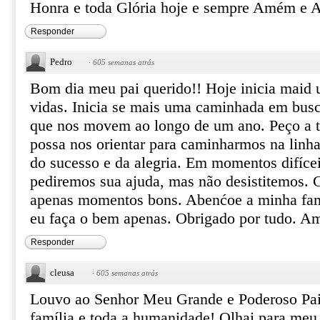
Honra e toda Glória hoje e sempre Amém e
Responder
Pedro
·
605 semanas atrás
Bom dia meu pai querido!! Hoje inicia maid
vidas. Inicia se mais uma caminhada em busc
que nos movem ao longo de um ano. Peço a t
possa nos orientar para caminharmos na linh
do sucesso e da alegria. Em momentos difícei
pediremos sua ajuda, mas não desistitemos. 
apenas momentos bons. Abenćoe a minha famí
eu faça o bem apenas. Obrigado por tudo. A
Responder
cleusa
·
605 semanas atrás
Louvo ao Senhor Meu Grande e Poderoso Pa
família e toda a humanidade! Olhai para meu