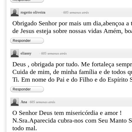
rogerio oliveira
·
605 semanas atrás
Obrigado Senhor por mais um dia,abençoa a t
de Jesus esteja sobre nossas vidas Amém, boa
Responder
eliassy
·
605 semanas atrás
Deus , obrigada por tudo. Me fortaleça semp
Cuida de mim, de minha família e de todos q
Ti. Em nome do Pai e do Filho e do Espírito
Responder
Ana
·
605 semanas atrás
O Senhor Deus tem misericórdia e amor !
N.Sra.Aparecida cubra-nos com Seu Manto Sa
todo mal.