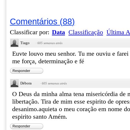
Comentários
(
88
)
Classificar por:
Data
Classificação
Última A
Tiago
·
605 semanas atrás
Euvte louvo meu senhor. Tu me ouviu e farei m
me força, determinação e fé
Responder
Débora
·
605 semanas atrás
O Deus da minha alma tena misericórdia de 
libertação. Tira de mim esse espirito de opre
desanimo.aquieta o meu coração em nome do 
espirito santo Amém.
Responder