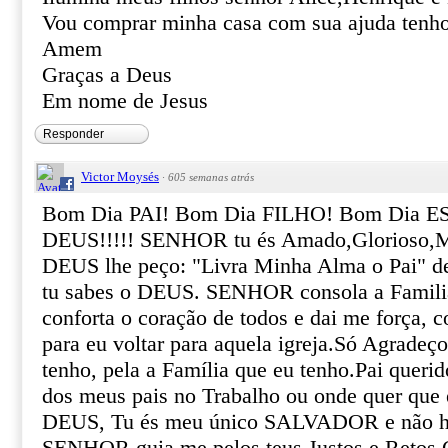
Vou comprar minha casa com sua ajuda tenho 
Amem
Graças a Deus
Em nome de Jesus
Responder
Victor Moysés
·
605 semanas atrás
Bom Dia PAI! Bom Dia FILHO! Bom Dia 
DEUS!!!!! SENHOR tu és Amado,Glorioso,M
DEUS lhe peço: "Livra Minha Alma o Pai" de
tu sabes o DEUS. SENHOR consola a Familia
conforta o coração de todos e dai me força, 
para eu voltar para aquela igreja.Só Agradeço
tenho, pela a Família que eu tenho.Pai queri
dos meus pais no Trabalho ou onde quer que
DEUS, Tu és meu único SALVADOR e não há