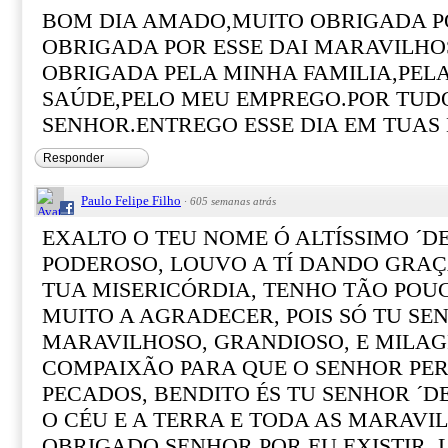
BOM DIA AMADO,MUITO OBRIGADA P
OBRIGADA POR ESSE DAI MARAVILHO
OBRIGADA PELA MINHA FAMILIA,PEL
SAÚDE,PELO MEU EMPREGO.POR TUD
SENHOR.ENTREGO ESSE DIA EM TUA
Responder
Paulo Felipe Filho
·
605 semanas atrás
EXALTO O TEU NOME Ó ALTÍSSIMO ´D
PODEROSO, LOUVO A TÍ DANDO GRAÇA
TUA MISERICÓRDIA, TENHO TÃO POUC
MUITO A AGRADECER, POIS SÓ TU SE
MARAVILHOSO, GRANDIOSO, E MILAG
COMPAIXÃO PARA QUE O SENHOR PE
PECADOS, BENDITO ÉS TU SENHOR ´D
O CÉU E A TERRA E TODA AS MARAVI
OBRIGADO SENHOR POR EU EXISTIR, 