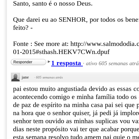
Santo, santo é o nosso Deus.
Que darei eu ao SENHOR, por todos os bene
feito? -
Fonte : See more at: http://www.salmododia.
01-2015#sthash.HEKV7CWn.dpuf
1 resposta
Responder
·
ativo 605 semanas atrá
jane
·
605 semanas atrás
pai estou muito angustiada devido as essas c
acontecendo comigo e minha família todo os 
de paz de espírito na minha casa pai sei que
na hora que o senhor quiser, já pedi já implor
senhor tem ouvido as minhas suplicas vou v
dias neste propósito vai ter que acabar porque
esta semana resolvo tudo amem pai quie o me