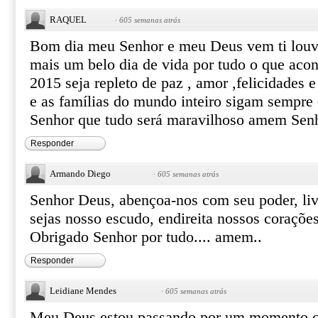
RAQUEL
·
605 semanas atrás
Bom dia meu Senhor e meu Deus vem ti louva
mais um belo dia de vida por tudo o que aco
2015 seja repleto de paz , amor ,felicidades 
e as famílias do mundo inteiro sigam sempre
Senhor que tudo será maravilhoso amem Senh
Responder
Armando Diego
·
605 semanas atrás
Senhor Deus, abençoa-nos com seu poder, liv
sejas nosso escudo, endireita nossos corações
Obrigado Senhor por tudo.... amem..
Responder
Leidiane Mendes
·
605 semanas atrás
Meu Deus estou passando por um momento 