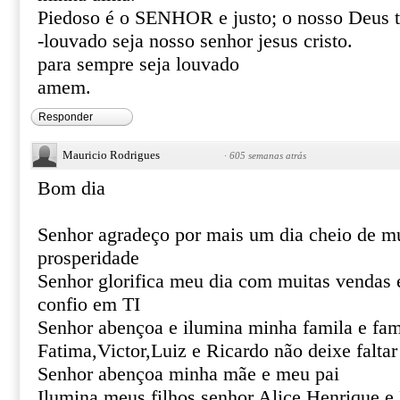
Piedoso é o SENHOR e justo; o nosso Deus t
-louvado seja nosso senhor jesus cristo.
para sempre seja louvado
amem.
Responder
Mauricio Rodrigues
·
605 semanas atrás
Bom dia
Senhor agradeço por mais um dia cheio de mu
prosperidade
Senhor glorifica meu dia com muitas vendas
confio em TI
Senhor abençoa e ilumina minha famila e fam
Fatima,Victor,Luiz e Ricardo não deixe falta
Senhor abençoa minha mãe e meu pai
Ilumina meus filhos senhor Alice,Henrique e