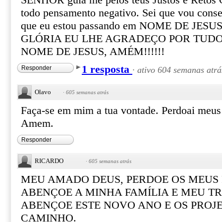
SENHOR guia me pelos teus Justos e Retos 
todo pensamento negativo. Sei que vou conseg
que eu estou passando em NOME DE JESUS!
GLÓRIA EU LHE AGRADEÇO POR TUD
NOME DE JESUS, AMÉM!!!!!!
1 resposta
Responder
·
ativo 604 semanas atrá
Olavo
·
605 semanas atrás
Faça-se em mim a tua vontade. Perdoai meus 
Amem.
Responder
RICARDO
·
605 semanas atrás
MEU AMADO DEUS, PERDOE OS MEUS
ABENÇOE A MINHA FAMÍLIA E MEU T
ABENÇOE ESTE NOVO ANO E OS PROJE
CAMINHO.