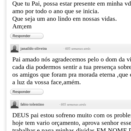
Que tu Pai, possa estar presente em minha v
amo por todo o ano que se inicia.
Que seja um ano lindo em nossas vidas.
Am;em
Responder
janaildo oliveira
·
605 semanas atrás
Pai amado nós agradecemos pelo o dom da v
cada dia podermos sentir a tua presença sobr
os amigos que foram pra morada eterna ,que 
a luz da vossa face,amém.
Responder
fabio tolentino
·
605 semanas atrás
DEUS pai estou sofreno muito com os problem
hoje tem vario orçamento, aprova senhor ess
trabalhar e paga minhas dividas EM NOM