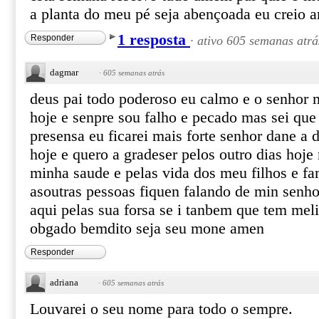
a planta do meu pé seja abençoada eu creio 
1 resposta
Responder
·
ativo 605 semanas atrá
dagmar
·
605 semanas atrás
deus pai todo poderoso eu calmo e o senhor 
hoje e senpre sou falho e pecado mas sei que 
presensa eu ficarei mais forte senhor dane a 
hoje e quero a gradeser pelos outro dias hoje
minha saude e pelas vida dos meu filhos e fa
asoutras pessoas fiquen falando de min senho
aqui pelas sua forsa se i tanbem que tem me
obgado bemdito seja seu mone amen
Responder
adriana
·
605 semanas atrás
Louvarei o seu nome para todo o sempre.