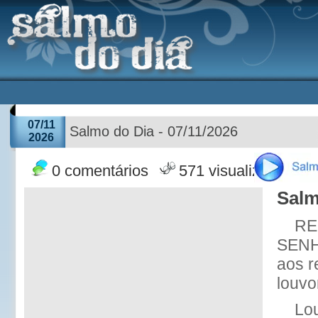
07/11
Salmo do Dia - 07/11/2026
2026
0 comentários
571 visualizações
Salm
RE
SENHO
aos r
louvo
Lo