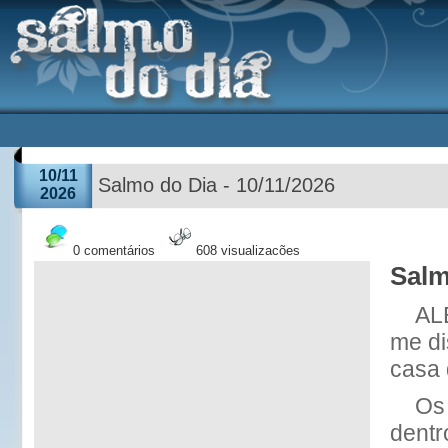
10/11
Salmo do Dia - 10/11/2026
2026
0 comentários
608 visualizações
Salm
AL
me d
casa
Os
dentr