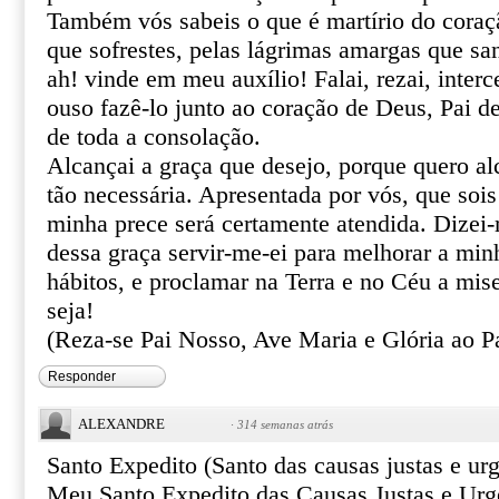
Também vós sabeis o que é martírio do coraçã
que sofrestes, pelas lágrimas amargas que sa
ah! vinde em meu auxílio! Falai, rezai, inter
ouso fazê-lo junto ao coração de Deus, Pai de
de toda a consolação.
Alcançai a graça que desejo, porque quero al
tão necessária. Apresentada por vós, que sois
minha prece será certamente atendida. Dizei
dessa graça servir-me-ei para melhorar a min
hábitos, e proclamar na Terra e no Céu a mis
seja!
(Reza-se Pai Nosso, Ave Maria e Glória ao Pa
Responder
ALEXANDRE
·
314 semanas atrás
Santo Expedito (Santo das causas justas e urg
Meu Santo Expedito das Causas Justas e Urg