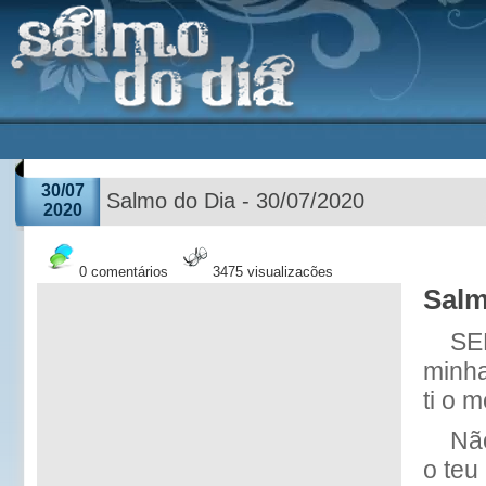
30/07
Salmo do Dia - 30/07/2020
2020
0 comentários
3475 visualizações
Salm
SE
minha
ti o 
Nã
o teu