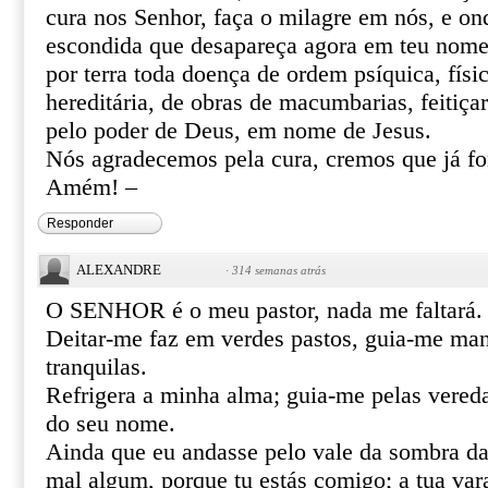
cura nos Senhor, faça o milagre em nós, e o
escondida que desapareça agora em teu nome 
por terra toda doença de ordem psíquica, físic
hereditária, de obras de macumbarias, feitiça
pelo poder de Deus, em nome de Jesus.
Nós agradecemos pela cura, cremos que já f
Amém! –
Responder
ALEXANDRE
·
314 semanas atrás
O SENHOR é o meu pastor, nada me faltará.
Deitar-me faz em verdes pastos, guia-me ma
tranquilas.
Refrigera a minha alma; guia-me pelas vereda
do seu nome.
Ainda que eu andasse pelo vale da sombra da
mal algum, porque tu estás comigo; a tua var