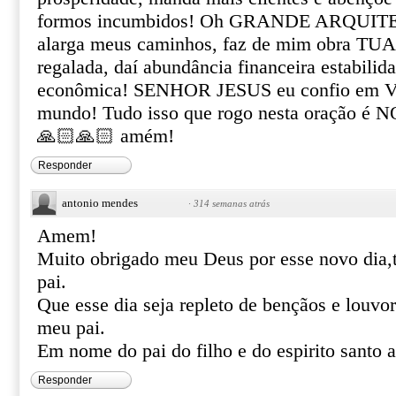
formos incumbidos! Oh GRANDE ARQUI
alarga meus caminhos, faz de mim obra TUA
regalada, daí abundância financeira estabilida
econômica! SENHOR JESUS eu confio em V
mundo! Tudo isso que rogo nesta oração 
🙏🏻🙏🏻 amém!
Responder
antonio mendes
·
314 semanas atrás
Amem!
Muito obrigado meu Deus por esse novo dia,t
pai.
Que esse dia seja repleto de bençãos e louvo
meu pai.
Em nome do pai do filho e do espirito santo
Responder