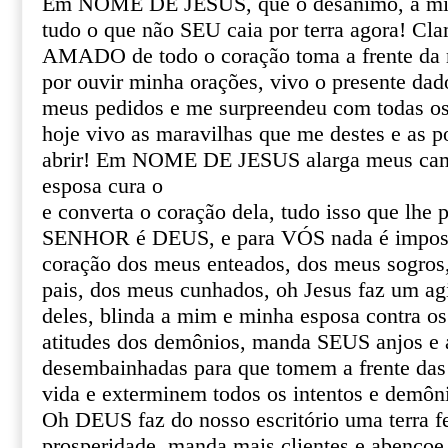
Em NOME DE JESUS, que o desânimo, a mise
tudo o que não SEU caia por terra agora! C
AMADO de todo o coração toma a frente da 
por ouvir minha orações, vivo o presente da
meus pedidos e me surpreendeu com todas os 
hoje vivo as maravilhas que me destes e as p
abrir! Em NOME DE JESUS alarga meus cam
esposa cura o
e converta o coração dela, tudo isso que lhe 
SENHOR é DEUS, e para VÓS nada é imposs
coração dos meus enteados, dos meus sogros
pais, dos meus cunhados, oh Jesus faz um ag
deles, blinda a mim e minha esposa contra os
atitudes dos demônios, manda SEUS anjos e 
desembainhadas para que tomem a frente das
vida e exterminem todos os intentos e demô
Oh DEUS faz do nosso escritório uma terra fe
prosperidade, manda mais clientes e abençoe