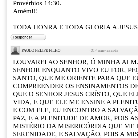
Provérbios 14:30.
Amém!!!
TODA HONRA E TODA GLORIA A JESUS!
Responder
PAULO FELIPE FILHO
·
314 semanas atrás
LOUVAREI AO SENHOR, Ó MINHA ALM
SENHOR ENQUANTO VIVO EU FOR, PEÇ
SANTO, QUE ME ORIENTE PARA QUE E
COMPREENDER OS ENSINAMENTOS DE 
QUE O SENHOR JESUS CRÍSTO, QUE E
VIDA, E QUE ELE ME ENSINE A PLENI
E COM ELE, EU ENCONTRO A SALVAÇÃO
PAZ, E A PLENITUDE DE AMOR, POIS 
MISTÉRIO DA MISERICÓRDIA QUE ME 
SERENIDADE, E SALVAÇÃO, POIS A MI