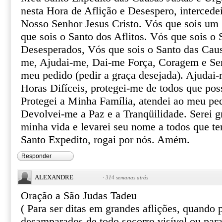
nesta Hora de Aflição e Desespero, intercede
Nosso Senhor Jesus Cristo. Vós que sois um 
que sois o Santo dos Aflitos. Vós que sois o 
Desesperados, Vós que sois o Santo das Caus
me, Ajudai-me, Dai-me Força, Coragem e Ser
meu pedido (pedir a graça desejada). Ajudai-
Horas Difíceis, protegei-me de todos que pos
Protegei a Minha Família, atendei ao meu pe
Devolvei-me a Paz e a Tranqüilidade. Serei gr
minha vida e levarei seu nome a todos que te
Santo Expedito, rogai por nós. Amém.
Responder
ALEXANDRE
·
314 semanas atrás
Oração a São Judas Tadeu
( Para ser ditas em grandes aflições, quando
desamparados de todo socorro visível ou par