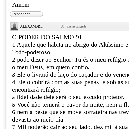
Amem –
Responder
ALEXANDRE
·
314 semanas atrás
O PODER DO SALMO 91
1 Aquele que habita no abrigo do Altíssimo 
Todo-poderoso
2 pode dizer ao Senhor: Tu és o meu refúgio e
o meu Deus, em quem confio.
3 Ele o livrará do laço do caçador e do venen
4 Ele o cobrirá com as suas penas, e sob as s
encontrará refúgio;
a fidelidade dele será o seu escudo protetor.
5 Você não temerá o pavor da noite, nem a fl
6 nem a peste que se move sorrateira nas tre
devasta ao meio-dia.
7 Mil poderão cair ao seu lado, dez mil à sua