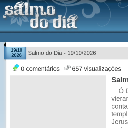
19/10
Salmo do Dia - 19/10/2026
2026
0 comentários
657 visualizações
Salm
Ó 
viera
conta
templ
Jerus