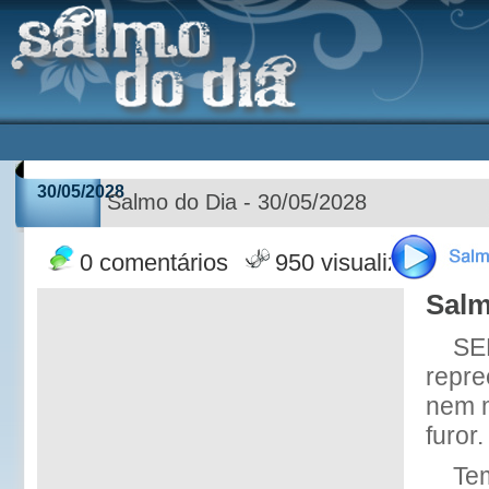
30/05/2028
Salmo do Dia - 30/05/2028
0 comentários
950 visualizações
Salm
SE
repre
nem m
furor.
Tem