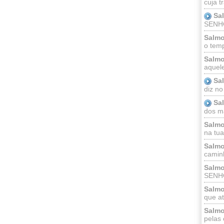
cuja t
Sa
SENHOR
Salmo
o temp
Salmo
aquele
Sa
diz no
Sa
dos ma
Salmo
na tua 
Salmo
caminh
Salmo
SENHO
Salmo
que at
Salmo
pelas 