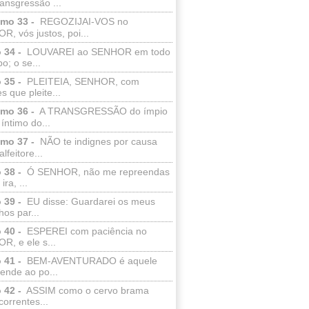
ransgressão ...
lmo 33 -
REGOZIJAI-VOS no
, vós justos, poi...
 34 -
LOUVAREI ao SENHOR em todo
o; o se...
 35 -
PLEITEIA, SENHOR, com
s que pleite...
lmo 36 -
A TRANSGRESSÃO do ímpio
 íntimo do...
lmo 37 -
NÃO te indignes por causa
lfeitore...
 38 -
Ó SENHOR, não me repreendas
ira, ...
 39 -
EU disse: Guardarei os meus
os par...
 40 -
ESPEREI com paciência no
R, e ele s...
 41 -
BEM-AVENTURADO é aquele
ende ao po...
 42 -
ASSIM como o cervo brama
correntes...