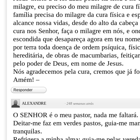
milagre, eu preciso do meu milagre de cura fí
família precisa do milagre da cura física e esp
alcance nossa vidas, desde do alto da cabeça 
cura nos Senhor, faça o milagre em nós, e o
escondida que desapareça agora em teu nome 
por terra toda doença de ordem psíquica, físic
hereditária, de obras de macumbarias, feitiça
pelo poder de Deus, em nome de Jesus.
Nós agradecemos pela cura, cremos que já f
Amém! –
Responder
ALEXANDRE
·
248 semanas atrás
O SENHOR é o meu pastor, nada me faltará.
Deitar-me faz em verdes pastos, guia-me ma
tranquilas.
Refrigera a minha alma; guia-me pelas vereda