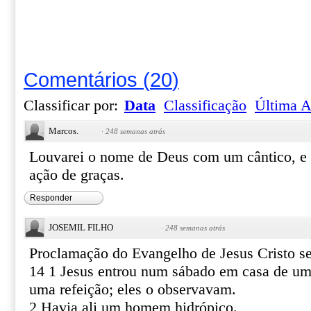
Comentários
(
20
)
Classificar por:
Data
Classificação
Última A
Marcos.
·
248 semanas atrás
Louvarei o nome de Deus com um cântico, e 
ação de graças.
Responder
JOSEMIL FILHO
·
248 semanas atrás
Proclamação do Evangelho de Jesus Cristo s
14 1 Jesus entrou num sábado em casa de um 
uma refeição; eles o observavam.
2 Havia ali um homem hidrópico.