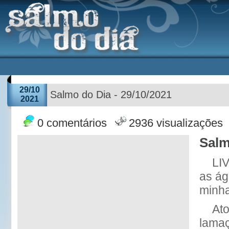
29/10
Salmo do Dia - 29/10/2021
2021
0 comentários
2936 visualizações
Salm
LI
as ág
minha
At
lamaç