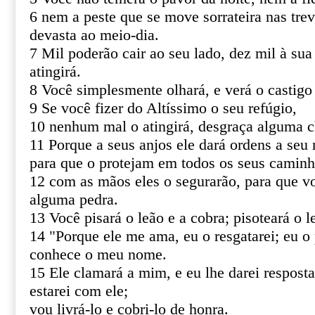
6 nem a peste que se move sorrateira nas tre
devasta ao meio-dia.
7 Mil poderão cair ao seu lado, dez mil à sua
atingirá.
8 Você simplesmente olhará, e verá o castigo
9 Se você fizer do Altíssimo o seu refúgio,
10 nenhum mal o atingirá, desgraça alguma c
11 Porque a seus anjos ele dará ordens a seu 
para que o protejam em todos os seus caminh
12 com as mãos eles o segurarão, para que v
alguma pedra.
13 Você pisará o leão e a cobra; pisoteará o le
14 "Porque ele me ama, eu o resgatarei; eu o 
conhece o meu nome.
15 Ele clamará a mim, e eu lhe darei resposta
estarei com ele;
vou livrá-lo e cobri-lo de honra.