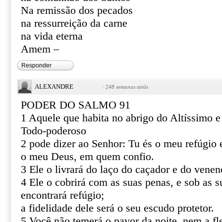
Na remissão dos pecados
na ressurreição da carne
na vida eterna
Amem –
Responder
ALEXANDRE
·
248 semanas atrás
PODER DO SALMO 91
1 Aquele que habita no abrigo do Altíssimo 
Todo-poderoso
2 pode dizer ao Senhor: Tu és o meu refúgio e
o meu Deus, em quem confio.
3 Ele o livrará do laço do caçador e do venen
4 Ele o cobrirá com as suas penas, e sob as s
encontrará refúgio;
a fidelidade dele será o seu escudo protetor.
5 Você não temerá o pavor da noite, nem a fl