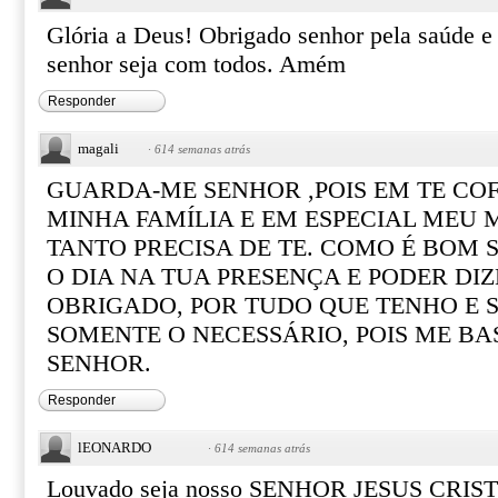
Glória a Deus! Obrigado senhor pela saúde e 
senhor seja com todos. Amém
Responder
magali
·
614 semanas atrás
GUARDA-ME SENHOR ,POIS EM TE COF
MINHA FAMÍLIA E EM ESPECIAL MEU 
TANTO PRECISA DE TE. COMO É BOM
O DIA NA TUA PRESENÇA E PODER DI
OBRIGADO, POR TUDO QUE TENHO E 
SOMENTE O NECESSÁRIO, POIS ME BA
SENHOR.
Responder
lEONARDO
·
614 semanas atrás
Louvado seja nosso SENHOR JESUS CRIS