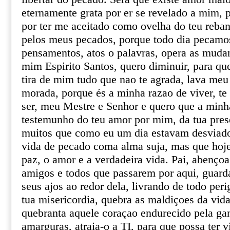
eternamente grata por er se revelado a mim, p
por ter me aceitado como ovelha do teu reban
pelos meus pecados, porque todo dia pecamos
pensamentos, atos o palavras, opera as muda
mim Espirito Santos, quero diminuir, para q
tira de mim tudo que nao te agrada, lava meu 
morada, porque és a minha razao de viver, t
ser, meu Mestre e Senhor e quero que a min
testemunho do teu amor por mim, da tua prese
muitos que como eu um dia estavam desviado
vida de pecado coma alma suja, mas que hoje
paz, o amor e a verdadeira vida. Pai, abençoa
amigos e todos que passarem por aqui, guard
seus ajos ao redor dela, livrando de todo peri
tua misericordia, quebra as maldiçoes da vida
quebranta aquele coraçao endurecido pela gan
amarguras, atraia-o a TI, para que possa ter 