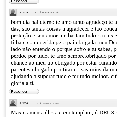
Responder
Fatima
·
614 semanas atrás
bom dia pai eterno te amo tanto agradeço te 
dás, são tantas coisas a agradecer e tão pouca
proteção e seu amor me bastam tudo o mais e
filha e sou querida pelo pai obrigada meu De
lado não entendo o porque sofro e tu sabes, 
perdoe por tudo. te amo sempre.obrigado por
chance ao meu tio obrigado por estar curand
parentes obrigado por tirar coisas ruins da m
ajudando a superar tudo e ter tudo melhor. c
gloria a ti.
Responder
Fatima
·
614 semanas atrás
Mas os meus olhos te contemplam, ó DEUS o 