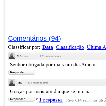
Comentários
(
94
)
Classificar por:
Data
Classificação
Última A
MICHELI
·
614 semanas atrás
Senhor obrigada por mais um dia.Amém
Responder
lyne
·
614 semanas atrás
Graças por mais um dia que se inicia.
1 resposta
Responder
·
ativo 614 semanas atrá