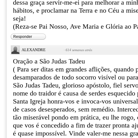
dessa graça servir-me-ei para melhorar a min
hábitos, e proclamar na Terra e no Céu a mis
seja!
(Reza-se Pai Nosso, Ave Maria e Glória ao Pa
Responder
ALEXANDRE
·
614 semanas atrás
Oração a São Judas Tadeu
( Para ser ditas em grandes aflições, quando
desamparados de todo socorro visível ou par
São Judas Tadeu, glorioso apóstolo, fiel serv
nome do traidor é causa de serdes esquecido 
Santa Igreja honra-vos e invoca-vos univers
de casos desesperados, sem remédio. Interce
tão miserável pondo em prática, eu lhe rogo, o
que vos é concedido a fim de trazer pronta aj
é quase impossível. Vinde valer-me nessa gr