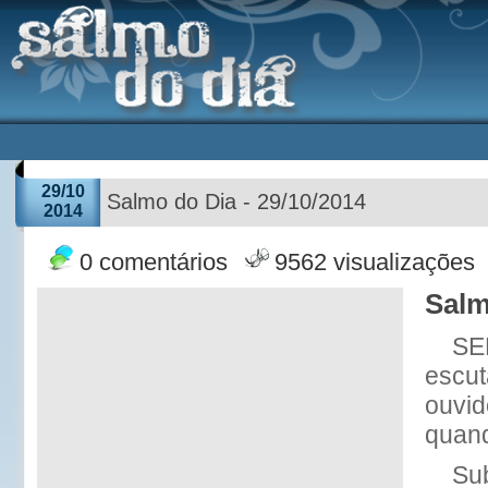
29/10
Salmo do Dia - 29/10/2014
2014
0 comentários
9562 visualizações
Salm
SE
escut
ouvid
quand
Su