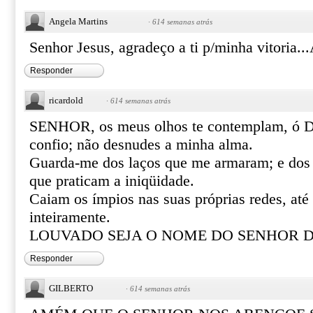
Angela Martins
·
614 semanas atrás
Senhor Jesus, agradeço a ti p/minha vitoria.
Responder
ricardold
·
614 semanas atrás
SENHOR, os meus olhos te contemplam, ó D
confio; não desnudes a minha alma.
Guarda-me dos laços que me armaram; e dos 
que praticam a iniqüidade.
Caiam os ímpios nas suas próprias redes, até
inteiramente.
LOUVADO SEJA O NOME DO SENHOR D
Responder
GILBERTO
·
614 semanas atrás