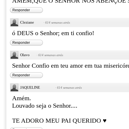
AMÉM,QUE O SENHOR NOS ABENÇOE SE
Responder
Cleziane
·
614 semanas atrás
ó DEUS o Senhor; em ti confio!
Responder
Olavo
·
614 semanas atrás
Senhor Confio em teu amor em tua misericórd
Responder
JAQUELINE
·
614 semanas atrás
Amém.
Louvado seja o Senhor....
TE ADORO MEU PAI QUERIDO ♥