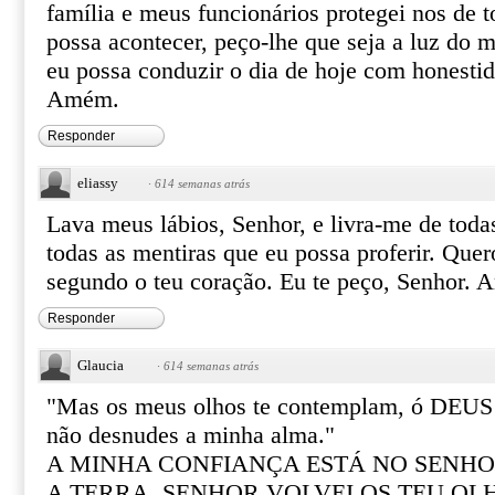
família e meus funcionários protegei nos de 
possa acontecer, peço-lhe que seja a luz do
eu possa conduzir o dia de hoje com honesti
Amém.
Responder
eliassy
·
614 semanas atrás
Lava meus lábios, Senhor, e livra-me de toda
todas as mentiras que eu possa proferir. Que
segundo o teu coração. Eu te peço, Senhor.
Responder
Glaucia
·
614 semanas atrás
"Mas os meus olhos te contemplam, ó DEUS o
não desnudes a minha alma."
A MINHA CONFIANÇA ESTÁ NO SENHOR
A TERRA. SENHOR VOLVEI OS TEU OL