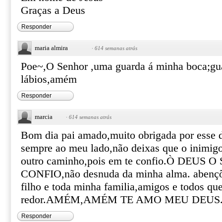
Graças a Deus
Responder
maria almira
·
614 semanas atrás
Poe~,O Senhor ,uma guarda á minha boca;gua
lábios,amém
Responder
marcia
·
614 semanas atrás
Bom dia pai amado,muito obrigada por esse d
sempre ao meu lado,não deixas que o inimig
outro caminho,pois em te confio.Ò DEUS
CONFIO,não desnuda da minha alma. abenç
filho e toda minha familia,amigos e todos qu
redor.AMÉM,AMÉM TE AMO MEU DEUS
Responder