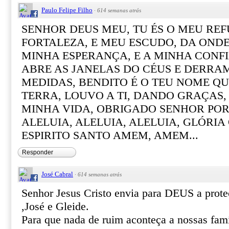
Paulo Felipe Filho
·
614 semanas atrás
SENHOR DEUS MEU, TU ÉS O MEU REF
FORTALEZA, E MEU ESCUDO, DA ONDE
MINHA ESPERANÇA, E A MINHA CONF
ABRE AS JANELAS DO CÉUS E DERRA
MEDIDAS, BENDITO É O TEU NOME QUE
TERRA, LOUVO A TI, DANDO GRAÇAS,
MINHA VIDA, OBRIGADO SENHOR POR 
ALELUIA, ALELUIA, ALELUIA, GLÓRIA 
ESPIRITO SANTO AMEM, AMEM...
Responder
José Cabral
·
614 semanas atrás
Senhor Jesus Cristo envia para DEUS a prot
,José e Gleide.
Para que nada de ruim aconteça a nossas famíl