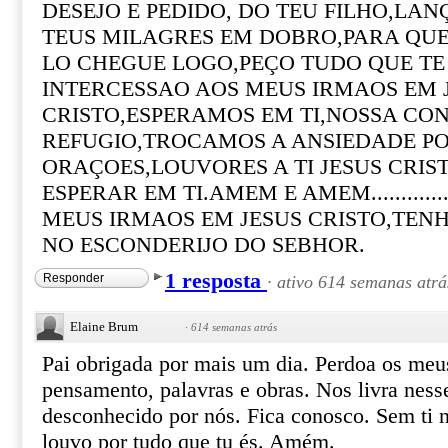
DESEJO E PEDIDO, DO TEU FILHO,LA
TEUS MILAGRES EM DOBRO,PARA QUE 
LO CHEGUE LOGO,PEÇO TUDO QUE TE
INTERCESSAO AOS MEUS IRMAOS EM 
CRISTO,ESPERAMOS EM TI,NOSSA CO
REFUGIO,TROCAMOS A ANSIEDADE P
ORAÇOES,LOUVORES A TI JESUS CRIST
ESPERAR EM TI.AMEM E AMEM............
MEUS IRMAOS EM JESUS CRISTO,TEN
NO ESCONDERIJO DO SEBHOR.
1 resposta
Responder
·
ativo 614 semanas atrá
Elaine Brum
·
614 semanas atrás
Pai obrigada por mais um dia. Perdoa os meu
pensamento, palavras e obras. Nos livra ness
desconhecido por nós. Fica conosco. Sem ti 
louvo por tudo que tu és. Amém.