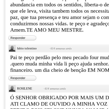
abundancia em todos os sentidos, liberta-o d
que ele leva, visita tambem todos os necessi
paz, que tua presença e teu amor sejam o com
conduzirmos nossas vidas. te peço e agradeç
Amem.TE AMO MEU MESTRE.
Responder
fabio tolentino
·
614 semanas atrás
Pai te peço perdão pelo meu pecado four mud
.quero muda minha vida li peço ajuda senhor.
financeiro. um dia cheio de benção EM 
Responder
ROSILENE
·
614 semanas atrás
Ó SENHOR OBRIGADO POR MAIS UM D
ATI CLAMO DE OUVIDO A MINHA VOZ