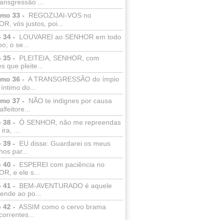
ransgressão ...
lmo 33 -
REGOZIJAI-VOS no
, vós justos, poi...
 34 -
LOUVAREI ao SENHOR em todo
o; o se...
 35 -
PLEITEIA, SENHOR, com
s que pleite...
lmo 36 -
A TRANSGRESSÃO do ímpio
 íntimo do...
lmo 37 -
NÃO te indignes por causa
lfeitore...
 38 -
Ó SENHOR, não me repreendas
ira, ...
 39 -
EU disse: Guardarei os meus
os par...
 40 -
ESPEREI com paciência no
R, e ele s...
 41 -
BEM-AVENTURADO é aquele
ende ao po...
 42 -
ASSIM como o cervo brama
correntes...