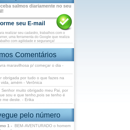
ceba salmos diariamente no seu
l!
ara realizar seu cadastro, trabalhos com o
rner, uma ferramenta do Google que realiza
abalho com agilidade e segurança!
imos Comentários
vra maravilhosa p/ começar o dia -
r obrigada por tudo o que fazes na
 vida, amém - Verônica
Senhor muito obrigado meu Pai, por
ue sou e que tenho,pois se tenho é
 me deste. - Erika
egue pelo número
lmo 1 -
BEM-AVENTURADO o homem