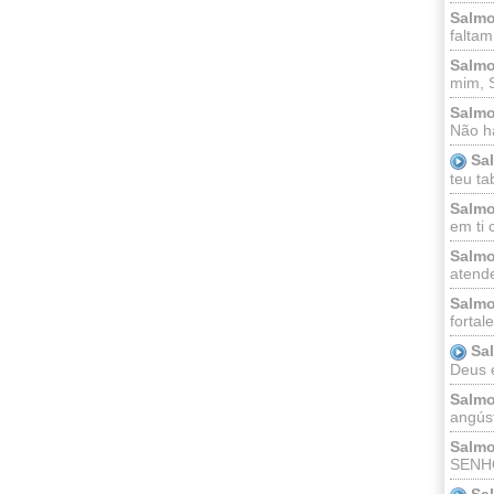
Salmo
faltam
Salmo
mim, 
Salmo
Não há
Sa
teu ta
Salmo
em ti 
Salmo
atende
Salmo
fortal
Sa
Deus e 
Salmo
angúst
Salmo
SENHO
Sa