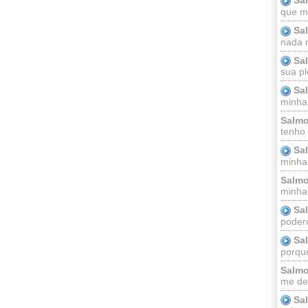
que m
Sa
nada m
Sa
sua pl
Sa
minha
Salmo
tenho
Sa
minha 
Salmo
minha;
Sa
podero
Sa
porque
Salmo
me dei
Sa