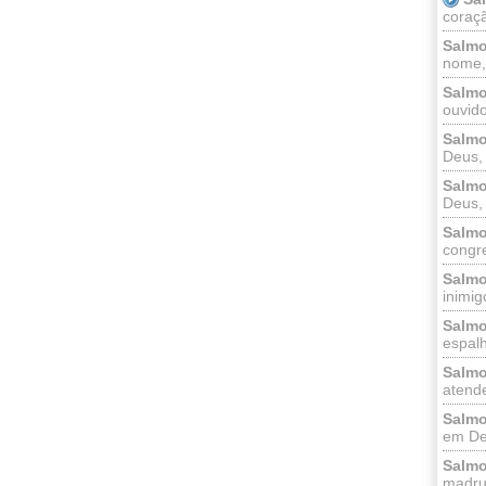
coraçã
Salmo
nome, 
Salmo
ouvido
Salmo
Deus, 
Salmo
Deus, 
Salmo
congr
Salmo
inimigo
Salmo
espalh
Salmo
atende
Salmo
em Deu
Salmo
madrug