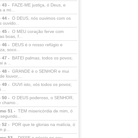
 43 -
FAZE-ME justiça, ó Deus, e
a a mi...
 44 -
Ó DEUS, nós ouvimos com os
 ouvido...
 45 -
O MEU coração ferve com
as boas, f...
 46 -
DEUS é o nosso refúgio e
eza, soco...
 47 -
BATEI palmas, todos os povos;
i a ...
 48 -
GRANDE é o SENHOR e mui
de louvor,...
 49 -
OUVI isto, vós todos os povos;
 ...
 50 -
O DEUS poderoso, o SENHOR,
e chamo...
lmo 51 -
TEM misericórdia de mim, ó
 segundo...
 52 -
POR que te glorias na malícia, ó
 p...
lmo 53 -
DISSE o néscio no seu