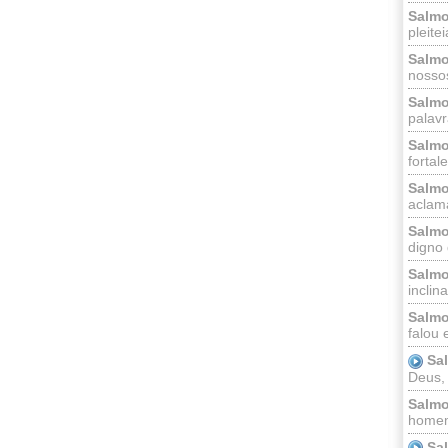
Salmo
pleitei
Salmo
nossos
Salmo
palavr
Salmo
fortal
Salmo
aclama
Salmo
digno 
Salmo
inclinai
Salmo
falou 
Sa
Deus,
Salmo
homem
Sa