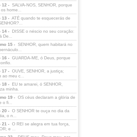
 12 -
SALVA-NOS, SENHOR, porque
 os home...
 13 -
ATÉ quando te esquecerás de
SENHOR?...
 14 -
DISSE o néscio no seu coração:
 De...
lmo 15 -
SENHOR, quem habitará no
bernáculo...
 16 -
GUARDA-ME, ó Deus, porque
confio.
 17 -
OUVE, SENHOR, a justiça;
 ao meu c...
 18 -
EU te amarei, ó SENHOR,
eza minha.
lmo 19 -
OS céus declaram a glória de
o fi...
 20 -
O SENHOR te ouça no dia da
ia, o n...
 21 -
O REI se alegra em tua força,
R; e ...
lmo 22 -
DEUS meu, Deus meu, por