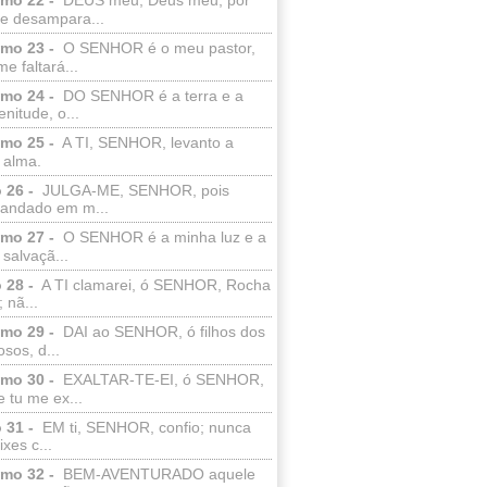
e desampara...
lmo 23 -
O SENHOR é o meu pastor,
e faltará...
lmo 24 -
DO SENHOR é a terra e a
enitude, o...
lmo 25 -
A TI, SENHOR, levanto a
 alma.
 26 -
JULGA-ME, SENHOR, pois
 andado em m...
lmo 27 -
O SENHOR é a minha luz e a
salvaçã...
 28 -
A TI clamarei, ó SENHOR, Rocha
 nã...
lmo 29 -
DAI ao SENHOR, ó filhos dos
sos, d...
lmo 30 -
EXALTAR-TE-EI, ó SENHOR,
 tu me ex...
 31 -
EM ti, SENHOR, confio; nunca
xes c...
lmo 32 -
BEM-AVENTURADO aquele