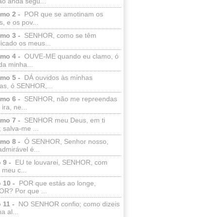
ão anda segu...
lmo 2 -
POR que se amotinam os
s, e os pov...
lmo 3 -
SENHOR, como se têm
licado os meus...
lmo 4 -
OUVE-ME quando eu clamo, ó
da minha...
lmo 5 -
DÁ ouvidos às minhas
ras, ó SENHOR,...
lmo 6 -
SENHOR, não me repreendas
ira, ne...
lmo 7 -
SENHOR meu Deus, em ti
; salva-me ...
lmo 8 -
Ó SENHOR, Senhor nosso,
dmirável é...
 9 -
EU te louvarei, SENHOR, com
 meu c...
 10 -
POR que estás ao longe,
R? Por que ...
 11 -
NO SENHOR confio; como dizeis
a al...