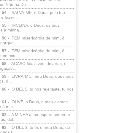
o: Não há De...
 54 -
SALVA-ME, ó Deus, pelo teu
e faze-...
 55 -
INCLINA, ó Deus, os teus
s à minha...
 56 -
TEM misericórdia de mim, ó
porque ...
 57 -
TEM misericórdia de mim, ó
tem mis...
 58 -
ACASO falais vós, deveras, ó
egação...
 59 -
LIVRA-ME, meu Deus, dos meus
s, d...
 60 -
Ó DEUS, tu nos rejeitaste, tu nos
...
 61 -
OUVE, ó Deus, o meu clamor;
 à min...
 62 -
A MINHA alma espera somente
s; del...
 63 -
Ó DEUS, tu és o meu Deus, de
ada t...