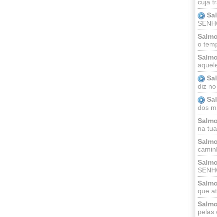
cuja t
Sa
SENHOR
Salmo
o temp
Salmo
aquele
Sa
diz no
Sa
dos ma
Salmo
na tua 
Salmo
caminh
Salmo
SENHO
Salmo
que at
Salmo
pelas 