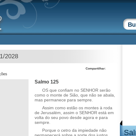
01/2028
Compartilhar:
ções
Salmo 125
OS que confiam no SENHOR serão
como o monte de Sião, que não se abala,
mas permanece para sempre.
Assim como estão os montes à roda
de Jerusalém, assim o SENHOR está em
volta do seu povo desde agora e para
sempre.
Porque o cetro da impiedade não
Sal
permanecerá sobre a sorte dos justos,