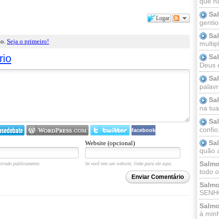
que n
Sa
Logar
gentio
Sa
to.
Seja o primeiro!
multip
rio
Sa
Deus 
Sa
palav
Sa
na tua 
Sa
confio
facebook
Sa
Website (opcional)
quão a
Salmo
trado publicamente.
Se você tem um website, linke para ele aqui.
todo o
Enviar Comentário
Salmo
SENHO
Salmo
à minh