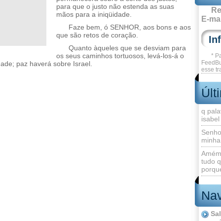
para que o justo não estenda as suas
Re
mãos para a iniqüidade.
E-mai
Faze bem, ó SENHOR, aos bons e aos
que são retos de coração.
Quanto àqueles que se desviam para
os seus caminhos tortuosos, levá-los-á o
* P
FeedBu
de; paz haverá sobre Israel.
esse tr
Últ
q pala
isabel
Senho
minha
Amém 
tudo q
porque
Nav
Sa