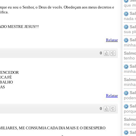
que m
rque eu sou o Senhor, o Deus de vocês. Obedeçam aos meus decretos e
ifica.
Sa
nada m
Sa
DO MESTRE JESUS!!!
sua pl
Sa
Relatar
minha
0
Salmo
tenho
Sa
minha 
VENCEDOR
UCA FÉ
Salmo
ABALHO
minha;
ÇAS
Sa
Relatar
podero
Sa
0
porque
Salmo
me dei
ILIARES, ME CONSUMIA CADA DIA MAIS E O DESESPERO
Sa