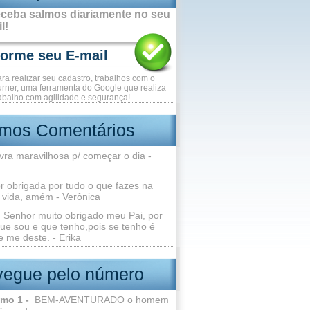
ceba salmos diariamente no seu
l!
ara realizar seu cadastro, trabalhos com o
rner, uma ferramenta do Google que realiza
abalho com agilidade e segurança!
imos Comentários
vra maravilhosa p/ começar o dia -
r obrigada por tudo o que fazes na
 vida, amém - Verônica
Senhor muito obrigado meu Pai, por
ue sou e que tenho,pois se tenho é
 me deste. - Erika
egue pelo número
lmo 1 -
BEM-AVENTURADO o homem