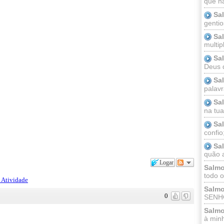
que n
Sa
gentio
Sa
multip
Sa
Deus 
Sa
palav
Sa
na tua 
Sa
confio
Sa
quão a
Logar
Salmo
todo o
 Atividade
Salmo
0
SENHO
Salmo
à minh