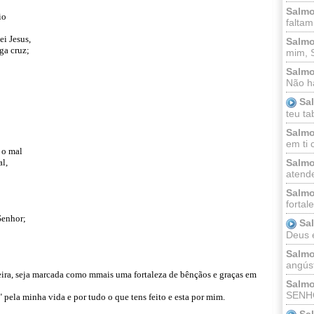
Salmo
io
faltam
ei Jesus,
Salmo
ga cruz;
mim, 
Salmo
Não há
Sa
teu ta
Salmo
em ti 
a o mal
l,
Salmo
atende
Salmo
fortal
Senhor;
Sa
Deus e 
Salmo
angúst
-feira, seja marcada como mmais uma fortaleza de bênçãos e graças em
Salmo
SENHO
la minha vida e por tudo o que tens feito e esta por mim.
Sa