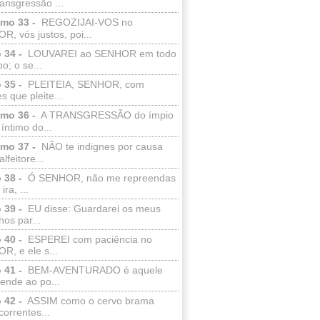
ransgressão ...
lmo 33 -
REGOZIJAI-VOS no
, vós justos, poi...
 34 -
LOUVAREI ao SENHOR em todo
o; o se...
 35 -
PLEITEIA, SENHOR, com
s que pleite...
lmo 36 -
A TRANSGRESSÃO do ímpio
 íntimo do...
lmo 37 -
NÃO te indignes por causa
lfeitore...
 38 -
Ó SENHOR, não me repreendas
ira, ...
 39 -
EU disse: Guardarei os meus
os par...
 40 -
ESPEREI com paciência no
R, e ele s...
 41 -
BEM-AVENTURADO é aquele
ende ao po...
 42 -
ASSIM como o cervo brama
correntes...