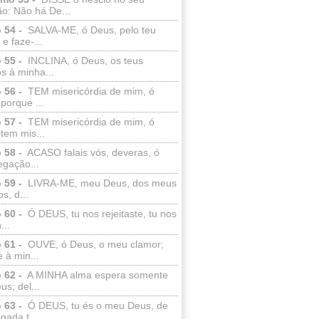
o: Não há De...
 54 -
SALVA-ME, ó Deus, pelo teu
e faze-...
 55 -
INCLINA, ó Deus, os teus
s à minha...
 56 -
TEM misericórdia de mim, ó
porque ...
 57 -
TEM misericórdia de mim, ó
tem mis...
 58 -
ACASO falais vós, deveras, ó
egação...
 59 -
LIVRA-ME, meu Deus, dos meus
s, d...
 60 -
Ó DEUS, tu nos rejeitaste, tu nos
...
 61 -
OUVE, ó Deus, o meu clamor;
 à min...
 62 -
A MINHA alma espera somente
s; del...
 63 -
Ó DEUS, tu és o meu Deus, de
ada t...