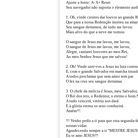
Ajuste a fonte: A- A+ Reset
Seu navegador não suporta o elemento aud
1. Oh, vinde crentes dar louvor ao grande R
Que para a nossa Redenção morreu na amar
Seu sangue derramou, de tudo me lavou:
Mais alvo do que a neve me tornou.
O sangue de Jesus me lavou, me lavou;
O sangue de Jesus me lavou, me lavou;
Alegre, cantarei louvores ao meu Rei,
Ao meu Senhor Jesus que me salvou!
2. Oh! Vinde unir-vos a Jesus na luta contr
E, com o grande Salvador em marcha triunfa
A todos proclamar que sem amor sem par
O fez na cruz seu sangue derramar.
3. O chefe da milícia é Jesus, meu Salvador,
O Rei dos reis, o Redentor, o eterno e bom 
A tudo vencerá, vitória nos dará
E à glória eterna os seus conduzirá.
Amém!!!.
!!! Venho pedir a ti para que esta segunda
nossas vidas.
Agradecendo sempre a ti "MESTRE JESUS" pe
Eu te amo JESUS!!!