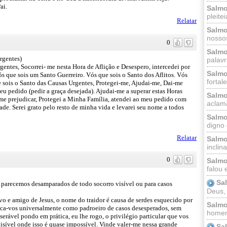
ai.
Salmo
pleitei
Relatar
Salmo
nossos
0
Salmo
rgentes)
palavr
entes, Socorrei- me nesta Hora de Aflição e Desespero, intercedei por
Salmo
s que sois um Santo Guerreiro. Vós que sois o Santo dos Aflitos. Vós
fortal
 sois o Santo das Causas Urgentes, Protegei-me, Ajudai-me, Dai-me
u pedido (pedir a graça desejada). Ajudai-me a superar estas Horas
Salmo
 me prejudicar, Protegei a Minha Família, atendei ao meu pedido com
aclama
de. Serei grato pelo resto de minha vida e levarei seu nome a todos
Salmo
digno 
Relatar
Salmo
inclinai
0
Salmo
falou 
Sa
do parecemos desamparados de todo socorro visível ou para casos
Deus,
rvo e amigo de Jesus, o nome do traidor é causa de serdes esquecido por
Salmo
voca-vos universalmente como padroeiro de casos desesperados, sem
homem
erável pondo em prática, eu lhe rogo, o privilégio particular que vos
visível onde isso é quase impossível. Vinde valer-me nessa grande
Sa