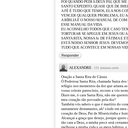
FOI QUANDO PEDI A DEUS PAI, QUE ME
SANTO EXPEDITO, QUASE QUE DE IMED
A FÉ É TUDO QUE TEMOS, ELA NOS C
VENCER QUALQUER PROBLEMA, EU A
A BÍBLIA É O NOSSO MANUAL DE COM 
ESSE MANUAL DA VIDA.
EU ACONSELHO TODOS QUE CASO TE
TORTURAR SE APEGUE EM JESUS OU AL
SANTA RITA, NOSSA Sr. DE FÁTIMA E
ESTÁ NOSSO SENHOR JESUS. DEVEMOS
TUDO QUE ACONTECE EM NOSSAS VID
Responder
ALEXANDRE
·
131 semanas atrás
Oração a Santa Rita de Cássia
Ó Poderosa Santa Rita, chamada Santa dos 
refúgio nos momentos da dor que arrasta a
vosso celeste patrocínio, recorro a vós nes
Dizei-me, ó cara Santa Rita, não me quereis
meu coração tão povoado pela dor?
Também vós sabeis o que é martírio do coraç
santamente derramastes, ah! vinde em meu au
coração de Deus, Pai de Misericórdia e font
Alcançai a graça que desejo, porque quero a
tão cara a Deus, a minha prece será certame
melhorar a minha vida e os meus hábitos, e 