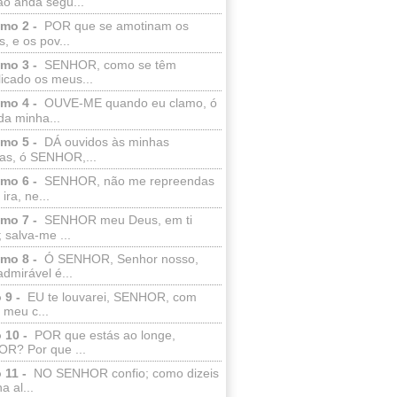
ão anda segu...
lmo 2 -
POR que se amotinam os
s, e os pov...
lmo 3 -
SENHOR, como se têm
licado os meus...
lmo 4 -
OUVE-ME quando eu clamo, ó
da minha...
lmo 5 -
DÁ ouvidos às minhas
ras, ó SENHOR,...
lmo 6 -
SENHOR, não me repreendas
ira, ne...
lmo 7 -
SENHOR meu Deus, em ti
; salva-me ...
lmo 8 -
Ó SENHOR, Senhor nosso,
dmirável é...
 9 -
EU te louvarei, SENHOR, com
 meu c...
 10 -
POR que estás ao longe,
R? Por que ...
 11 -
NO SENHOR confio; como dizeis
a al...