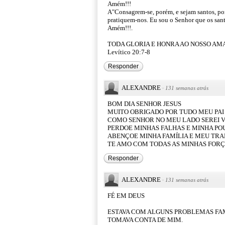
Amém!!!
A"Consagrem-se, porém, e sejam santos, po
pratiquem-nos. Eu sou o Senhor que os sant
Amém!!!.
TODA GLORIA E HONRA AO NOSSO AMA
Levítico 20:7-8
Responder
ALEXANDRE
·
131 semanas atrás
BOM DIA SENHOR JESUS
MUITO OBRIGADO POR TUDO MEU PAI
COMO SENHOR NO MEU LADO SEREI 
PERDOE MINHAS FALHAS E MINHA PO
ABENÇOE MINHA FAMÍLIA E MEU TR
TE AMO COM TODAS AS MINHAS FOR
Responder
ALEXANDRE
·
131 semanas atrás
FÉ EM DEUS
ESTAVA COM ALGUNS PROBLEMAS FAM
TOMAVA CONTA DE MIM.