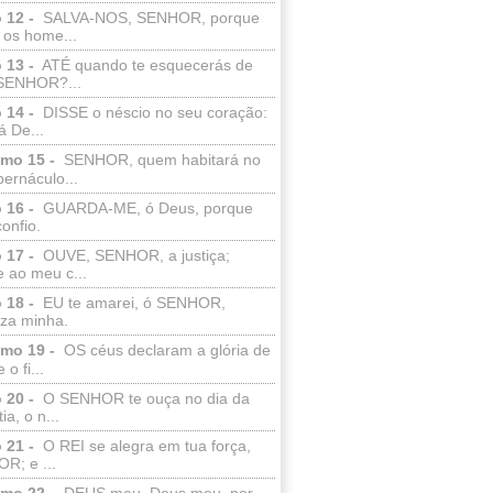
 12 -
SALVA-NOS, SENHOR, porque
 os home...
 13 -
ATÉ quando te esquecerás de
SENHOR?...
 14 -
DISSE o néscio no seu coração:
 De...
lmo 15 -
SENHOR, quem habitará no
bernáculo...
 16 -
GUARDA-ME, ó Deus, porque
confio.
 17 -
OUVE, SENHOR, a justiça;
 ao meu c...
 18 -
EU te amarei, ó SENHOR,
eza minha.
lmo 19 -
OS céus declaram a glória de
o fi...
 20 -
O SENHOR te ouça no dia da
ia, o n...
 21 -
O REI se alegra em tua força,
R; e ...
lmo 22 -
DEUS meu, Deus meu, por