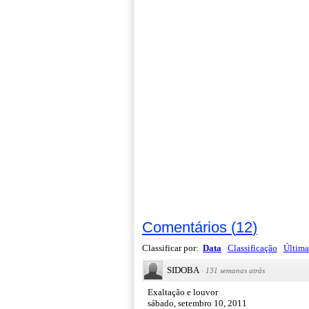
Comentários
(
12
)
Classificar por:
Data
Classificação
Última
SIDOBA
·
131 semanas atrás
Exaltação e louvor
sábado, setembro 10, 2011