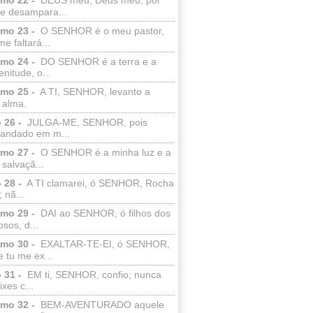
e desampara...
lmo 23 -
O SENHOR é o meu pastor,
e faltará...
lmo 24 -
DO SENHOR é a terra e a
enitude, o...
lmo 25 -
A TI, SENHOR, levanto a
 alma.
 26 -
JULGA-ME, SENHOR, pois
 andado em m...
lmo 27 -
O SENHOR é a minha luz e a
salvaçã...
 28 -
A TI clamarei, ó SENHOR, Rocha
 nã...
lmo 29 -
DAI ao SENHOR, ó filhos dos
sos, d...
lmo 30 -
EXALTAR-TE-EI, ó SENHOR,
 tu me ex...
 31 -
EM ti, SENHOR, confio; nunca
xes c...
lmo 32 -
BEM-AVENTURADO aquele