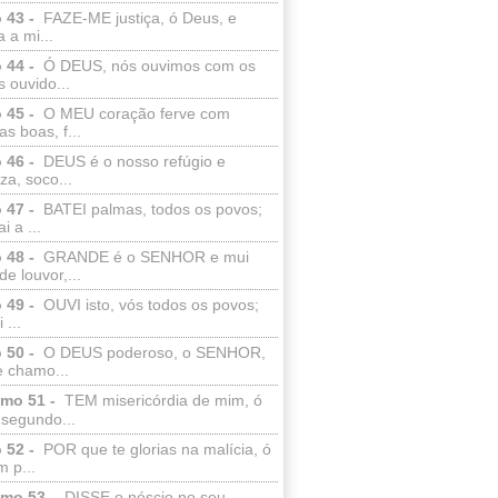
 43 -
FAZE-ME justiça, ó Deus, e
a a mi...
 44 -
Ó DEUS, nós ouvimos com os
 ouvido...
 45 -
O MEU coração ferve com
as boas, f...
 46 -
DEUS é o nosso refúgio e
eza, soco...
 47 -
BATEI palmas, todos os povos;
i a ...
 48 -
GRANDE é o SENHOR e mui
de louvor,...
 49 -
OUVI isto, vós todos os povos;
 ...
 50 -
O DEUS poderoso, o SENHOR,
e chamo...
lmo 51 -
TEM misericórdia de mim, ó
 segundo...
 52 -
POR que te glorias na malícia, ó
 p...
lmo 53 -
DISSE o néscio no seu