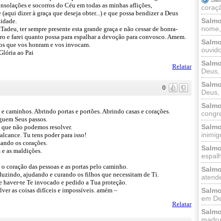
onsolações e socorros do Céu em todas as minhas aflições,
coraçã
(aqui dizer à graça que deseja obter...) e que possa bendizer a Deus
Salmo
nidade.
nome, 
adeu, ter sempre presente esta grande graça e não cessar de honra-
ro e farei quanto possa para espalhar a devoção para convosco. Amem.
Salmo
 os que vos honram e vos invocam.
ouvido
lória ao Pai
Salmo
Relatar
Deus, 
Salmo
0
Deus, 
Salmo
s e caminhos. Abrindo portas e portões. Abrindo casas e corações.
congr
eguem Seus passos.
Salmo
o que não podemos resolver.
inimigo
alcance. Tu tens poder para isso!
zando os corações.
Salmo
 e as maldições.
espalh
 o coração das pessoas e as portas pelo caminho.
Salmo
nduzindo, ajudando e curando os filhos que necessitam de Ti.
atende
 haver-te Te invocado e pedido a Tua proteção.
ver as coisas difíceis e impossíveis. amém –
Salmo
em Deu
Relatar
Salmo
madrug