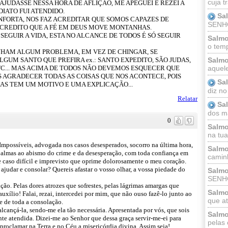
cuja t
 AJUDASSE NESSA HORA DE AFLIÇÃO, ME APEGUEI E REZEI A
IATO FUI ATENDIDO.
Sa
ONFORTA, NOS FAZ ACREDITAR QUE SOMOS CAPAZES DE
SENHOR
CREDITO QUE A FÉ EM DEUS MOVE MONTANHAS.
SEGUIR A VIDA, ESTA NO ALCANCE DE TODOS É SÓ SEGUIR
Salmo
o temp
NHAM ALGUM PROBLEMA, EM VEZ DE CHINGAR, SE
GUM SANTO QUE PREFIRA ex.: SANTO EXPEDITO, SÃO JUDAS,
Salmo
 ETC... MAS ACIMA DE TODOS NÃO DEVEMOS ESQUECER QUE
aquele
 AGRADECER TODAS AS COISAS QUE NOS ACONTECE, POIS
Sa
AS TEM UM MOTIVO E UMA EXPLICAÇÃO...
diz no
Relatar
Sa
dos ma
0
Salmo
na tua 
Impossíveis, advogada nos casos desesperados, socorro na última hora,
Salmo
s almas ao abismo do crime e da desesperação, com toda confiança em
caminh
te caso difícil e imprevisto que oprime dolorosamente o meu coração.
 ajudar e consolar? Quereis afastar o vosso olhar, a vossa piedade do
Salmo
SENHO
ão. Pelas dores atrozes que sofrestes, pelas lágrimas amargas que
Salmo
xílio! Falai, rezai, intercedei por mim, que não ouso fazê-lo junto ao
que at
e de toda a consolação.
lcançá-la, sendo-me ela tão necessária. Apresentada por vós, que sois
Salmo
nte atendida. Dizei-me ao Senhor que dessa graça servir-me-ei para
pelas 
proclamar na Terra e no Céu a misericórdia divina. Assim seja!