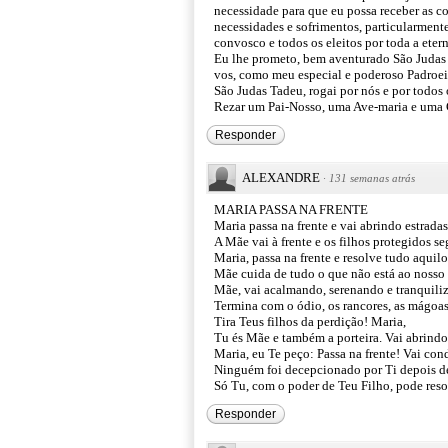
necessidade para que eu possa receber as c
necessidades e sofrimentos, particularmente 
convosco e todos os eleitos por toda a eter
Eu lhe prometo, bem aventurado São Judas T
vos, como meu especial e poderoso Padroei
São Judas Tadeu, rogai por nós e por todos
Rezar um Pai-Nosso, uma Ave-maria e uma G
Responder
ALEXANDRE
·
131 semanas atrás
MARIA PASSA NA FRENTE
Maria passa na frente e vai abrindo estrada
A Mãe vai à frente e os filhos protegidos s
Maria, passa na frente e resolve tudo aquil
Mãe cuida de tudo o que não está ao nosso 
Mãe, vai acalmando, serenando e tranquili
Termina com o ódio, os rancores, as mágoas
Tira Teus filhos da perdição! Maria,
Tu és Mãe e também a porteira. Vai abrindo
Maria, eu Te peço: Passa na frente! Vai co
Ninguém foi decepcionado por Ti depois de
Só Tu, com o poder de Teu Filho, pode resol
Responder