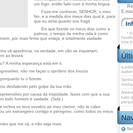
um fogo; então falei com a minha língua:
Re
E-mai
Faze-me conhecer, SENHOR, o meu
fim, e a medida dos meus dias qual é, para
que eu sinta quanto sou frágil.
Eis que fizeste os meus dias como a
palmos; o tempo da minha vida é como
* P
FeedBu
omem, por mais firme que esteja, é totalmente vaidade.
esse tr
a vã aparência; na verdade, em vão se inquietam;
Últ
m as levará.
eu? A minha esperança está em ti.
q pala
sgressões; não me faças o opróbrio dos loucos.
isabel
orquanto tu o fizeste.
Senho
minha
tou desfalecido pelo golpe da tua mão.
Amém 
preensões por causa da iniqüidade, fazes com que a sua
tudo q
im todo homem é vaidade. (Selá.)
porque
inclina os teus ouvidos ao meu clamor; não te cales
ou um estrangeiro contigo e peregrino, como todos os meus
Nav
ntes que me vá, e não seja mais.
Sa