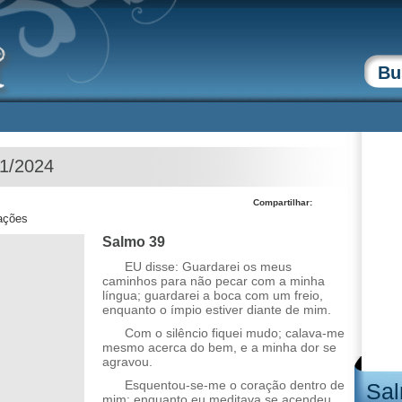
01/2024
Compartilhar:
zações
Salmo 39
EU disse: Guardarei os meus
caminhos para não pecar com a minha
língua; guardarei a boca com um freio,
enquanto o ímpio estiver diante de mim.
Com o silêncio fiquei mudo; calava-me
mesmo acerca do bem, e a minha dor se
agravou.
Esquentou-se-me o coração dentro de
Sal
mim; enquanto eu meditava se acendeu