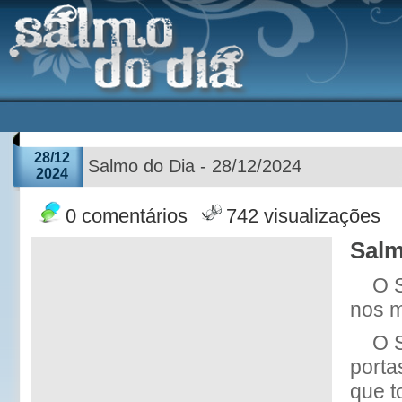
28/12
Salmo do Dia - 28/12/2024
2024
0 comentários
742 visualizações
Salm
O 
nos m
O 
porta
que t