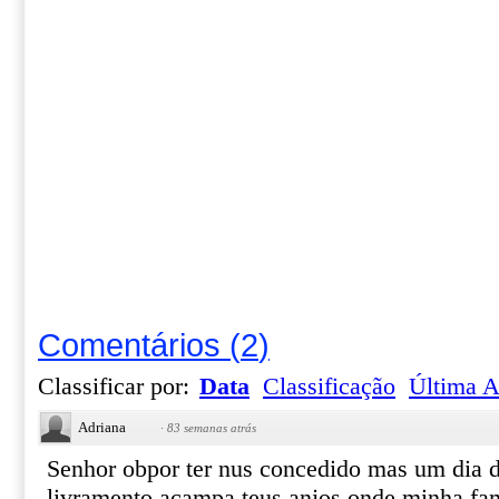
Comentários
(
2
)
Classificar por:
Data
Classificação
Última A
Adriana
·
83 semanas atrás
Senhor obpor ter nus concedido mas um dia d
livramento acampa teus anjos onde minha fam