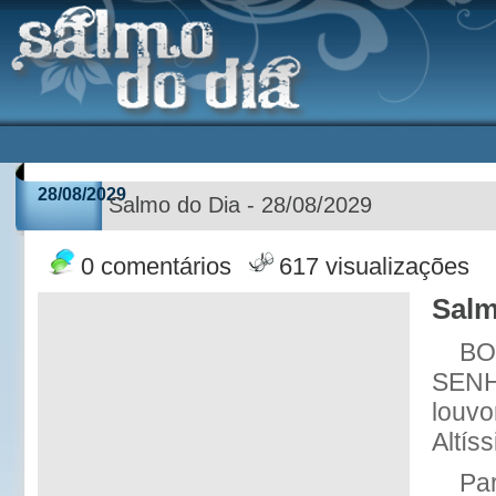
28/08/2029
Salmo do Dia - 28/08/2029
0 comentários
617 visualizações
Salm
BO
SENH
louvo
Altís
Pa