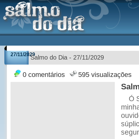
27/11/2029
Salmo do Dia - 27/11/2029
0 comentários
595 visualizações
Salm
Ó 
minha
ouvid
súpli
segun