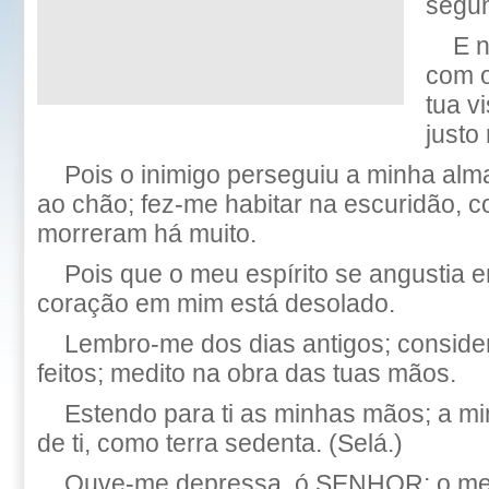
segun
E n
com o
tua v
justo
Pois o inimigo perseguiu a minha alm
ao chão; fez-me habitar na escuridão, 
morreram há muito.
Pois que o meu espírito se angustia 
coração em mim está desolado.
Lembro-me dos dias antigos; consider
feitos; medito na obra das tuas mãos.
Estendo para ti as minhas mãos; a m
de ti, como terra sedenta. (Selá.)
Ouve-me depressa, ó SENHOR; o meu