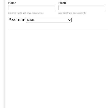
Nome
Email
Mostrar junto aos seus comentários.
Não mostrado publicamente.
Assinar