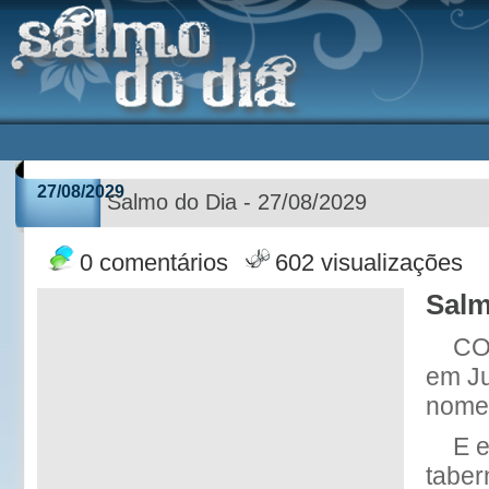
27/08/2029
Salmo do Dia - 27/08/2029
0 comentários
602 visualizações
Salm
CO
em Ju
nome 
E 
taber