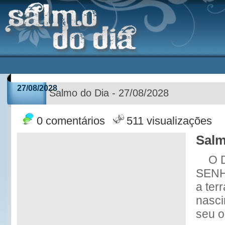
27/08/2028
Salmo do Dia - 27/08/2028
0 comentários
511 visualizações
Salm
O 
SENH
a ter
nasci
seu o