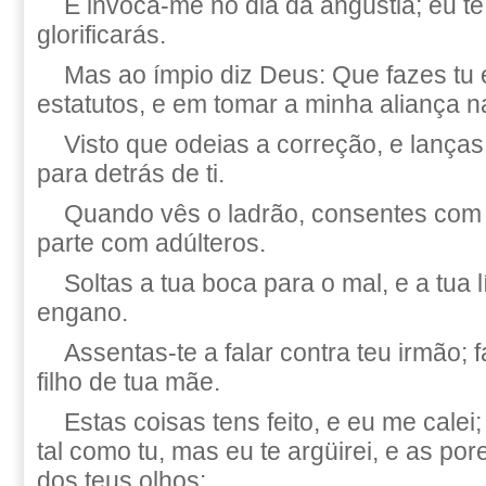
E invoca-me no dia da angústia; eu te 
glorificarás.
Mas ao ímpio diz Deus: Que fazes tu 
estatutos, e em tomar a minha aliança n
Visto que odeias a correção, e lança
para detrás de ti.
Quando vês o ladrão, consentes com e
parte com adúlteros.
Soltas a tua boca para o mal, e a tua
engano.
Assentas-te a falar contra teu irmão; 
filho de tua mãe.
Estas coisas tens feito, e eu me cale
tal como tu, mas eu te argüirei, e as por
dos teus olhos: