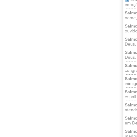
coraçã
Salmo
nome, 
Salmo
ouvido
Salmo
Deus, 
Salmo
Deus, 
Salmo
congr
Salmo
inimigo
Salmo
espalh
Salmo
atende
Salmo
em Deu
Salmo
madrug