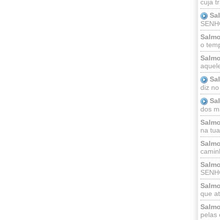
cuja t
Sa
SENHOR
Salmo
o temp
Salmo
aquele
Sa
diz no
Sa
dos ma
Salmo
na tua 
Salmo
caminh
Salmo
SENHO
Salmo
que at
Salmo
pelas 