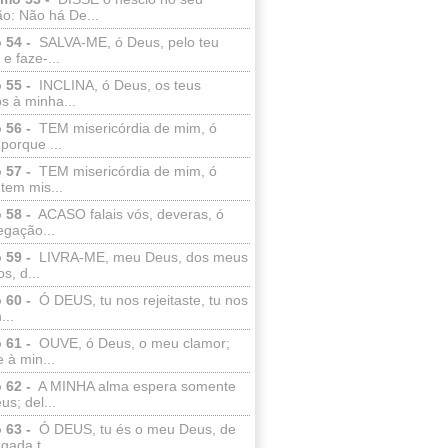
o: Não há De...
 54 -
SALVA-ME, ó Deus, pelo teu
e faze-...
 55 -
INCLINA, ó Deus, os teus
s à minha...
 56 -
TEM misericórdia de mim, ó
porque ...
 57 -
TEM misericórdia de mim, ó
tem mis...
 58 -
ACASO falais vós, deveras, ó
egação...
 59 -
LIVRA-ME, meu Deus, dos meus
s, d...
 60 -
Ó DEUS, tu nos rejeitaste, tu nos
...
 61 -
OUVE, ó Deus, o meu clamor;
 à min...
 62 -
A MINHA alma espera somente
s; del...
 63 -
Ó DEUS, tu és o meu Deus, de
ada t...