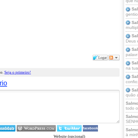
que n
Sa
gentio
Sa
multip
Sa
Deus 
Sa
palav
Logar
Sa
na tua 
to.
Seja o primeiro!
Sa
confio
rio
Sa
quão a
Salmo
todo o
Salmo
SENHO
facebook
Salmo
à minh
Website (opcional)