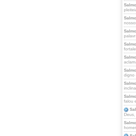
Salmo
pleitei
Salmo
nossos
Salmo
palavr
Salmo
fortal
Salmo
aclama
Salmo
digno 
Salmo
inclinai
Salmo
falou 
Sa
Deus,
Salmo
homem
Sa