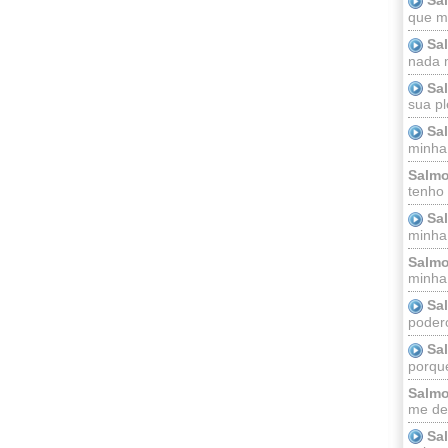
que m
Sa
nada m
Sa
sua pl
Sa
minha
Salmo
tenho
Sa
minha 
Salmo
minha;
Sa
podero
Sa
porque
Salmo
me dei
Sa