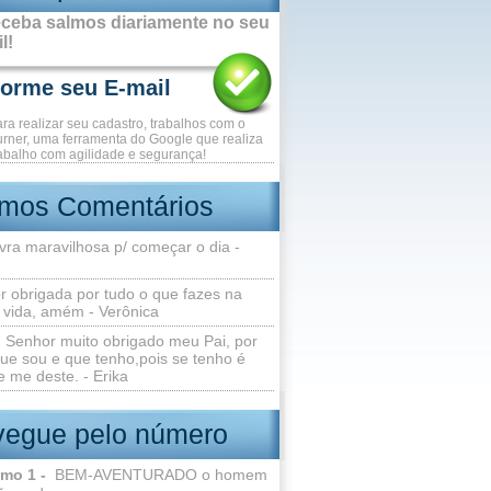
ceba salmos diariamente no seu
l!
ara realizar seu cadastro, trabalhos com o
rner, uma ferramenta do Google que realiza
abalho com agilidade e segurança!
imos Comentários
vra maravilhosa p/ começar o dia -
r obrigada por tudo o que fazes na
 vida, amém - Verônica
Senhor muito obrigado meu Pai, por
ue sou e que tenho,pois se tenho é
 me deste. - Erika
egue pelo número
lmo 1 -
BEM-AVENTURADO o homem