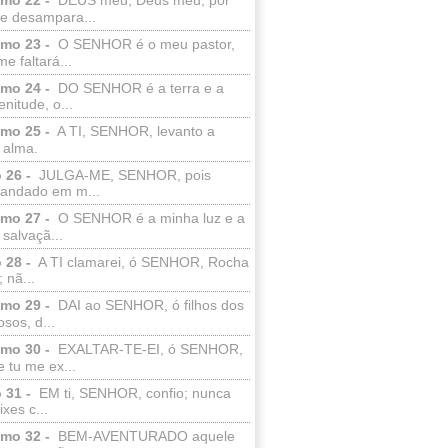
e desampara...
lmo 23 -
O SENHOR é o meu pastor,
e faltará...
lmo 24 -
DO SENHOR é a terra e a
enitude, o...
lmo 25 -
A TI, SENHOR, levanto a
 alma.
 26 -
JULGA-ME, SENHOR, pois
 andado em m...
lmo 27 -
O SENHOR é a minha luz e a
salvaçã...
 28 -
A TI clamarei, ó SENHOR, Rocha
 nã...
lmo 29 -
DAI ao SENHOR, ó filhos dos
sos, d...
lmo 30 -
EXALTAR-TE-EI, ó SENHOR,
 tu me ex...
 31 -
EM ti, SENHOR, confio; nunca
xes c...
lmo 32 -
BEM-AVENTURADO aquele