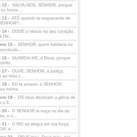
 12 -
SALVA-NOS, SENHOR, porque
 os home...
 13 -
ATÉ quando te esquecerás de
SENHOR?...
 14 -
DISSE o néscio no seu coração:
 De...
lmo 15 -
SENHOR, quem habitará no
bernáculo...
 16 -
GUARDA-ME, ó Deus, porque
confio.
 17 -
OUVE, SENHOR, a justiça;
 ao meu c...
 18 -
EU te amarei, ó SENHOR,
eza minha.
lmo 19 -
OS céus declaram a glória de
o fi...
 20 -
O SENHOR te ouça no dia da
ia, o n...
 21 -
O REI se alegra em tua força,
R; e ...
lmo 22 -
DEUS meu, Deus meu, por