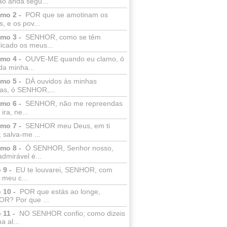
ão anda segu...
lmo 2 -
POR que se amotinam os
s, e os pov...
lmo 3 -
SENHOR, como se têm
licado os meus...
lmo 4 -
OUVE-ME quando eu clamo, ó
da minha...
lmo 5 -
DÁ ouvidos às minhas
ras, ó SENHOR,...
lmo 6 -
SENHOR, não me repreendas
ira, ne...
lmo 7 -
SENHOR meu Deus, em ti
; salva-me ...
lmo 8 -
Ó SENHOR, Senhor nosso,
dmirável é...
 9 -
EU te louvarei, SENHOR, com
 meu c...
 10 -
POR que estás ao longe,
R? Por que ...
 11 -
NO SENHOR confio; como dizeis
a al...