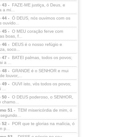
 43 -
FAZE-ME justiça, ó Deus, e
a a mi...
 44 -
Ó DEUS, nós ouvimos com os
 ouvido...
 45 -
O MEU coração ferve com
as boas, f...
 46 -
DEUS é o nosso refúgio e
eza, soco...
 47 -
BATEI palmas, todos os povos;
i a ...
 48 -
GRANDE é o SENHOR e mui
de louvor,...
 49 -
OUVI isto, vós todos os povos;
 ...
 50 -
O DEUS poderoso, o SENHOR,
e chamo...
lmo 51 -
TEM misericórdia de mim, ó
 segundo...
 52 -
POR que te glorias na malícia, ó
 p...
lmo 53 -
DISSE o néscio no seu