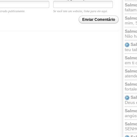
Salmo
faltam
trado publicamente.
Se você tem um website, linke para ele aqui.
Salmo
Enviar Comentário
mim, 
Salmo
Não há
Sa
teu ta
Salmo
em ti 
Salmo
atende
Salmo
fortal
Sa
Deus e 
Salmo
angúst
Salmo
SENHO
Sa