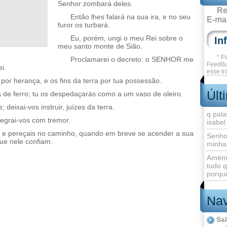
Senhor zombará deles.
Re
Então lhes falará na sua ira, e no seu
E-mai
furor os turbará.
Eu, porém, ungi o meu Rei sobre o
meu santo monte de Sião.
* P
Proclamarei o decreto: o SENHOR me
FeedBu
i.
esse tr
por herança, e os fins da terra por tua possessão.
Últ
de ferro; tu os despedaçarás como a um vaso de oleiro.
 deixai-vos instruir, juízes da terra.
q pala
egrai-vos com tremor.
isabel
re, e pereçais no caminho, quando em breve se acender a sua
Senho
ue nele confiam.
minha
Amém 
tudo q
porque
Nav
Sa