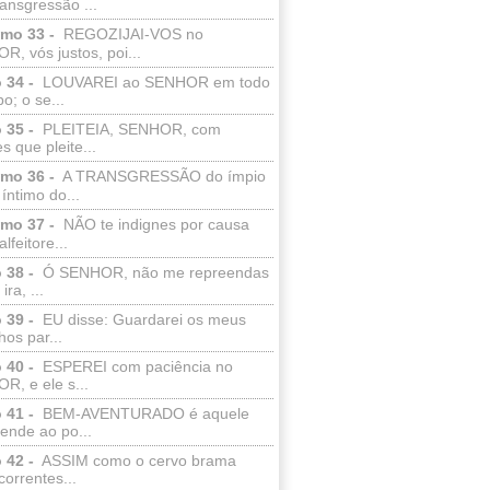
ransgressão ...
lmo 33 -
REGOZIJAI-VOS no
, vós justos, poi...
 34 -
LOUVAREI ao SENHOR em todo
o; o se...
 35 -
PLEITEIA, SENHOR, com
s que pleite...
lmo 36 -
A TRANSGRESSÃO do ímpio
 íntimo do...
lmo 37 -
NÃO te indignes por causa
lfeitore...
 38 -
Ó SENHOR, não me repreendas
ira, ...
 39 -
EU disse: Guardarei os meus
os par...
 40 -
ESPEREI com paciência no
R, e ele s...
 41 -
BEM-AVENTURADO é aquele
ende ao po...
 42 -
ASSIM como o cervo brama
correntes...